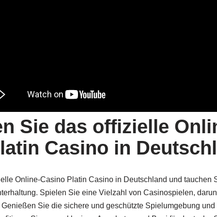
 Sie das offizielle Onli
latin Casino in Deutsch
ielle Online-Casino Platin Casino in Deutschland und tauchen S
erhaltung. Spielen Sie eine Vielzahl von Casinospielen, darunt
. Genießen Sie die sichere und geschützte Spielumgebung und 