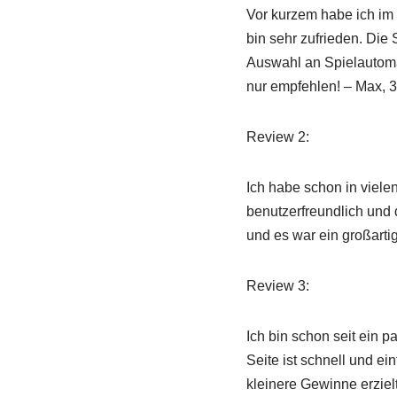
Vor kurzem habe ich im 
bin sehr zufrieden. Die 
Auswahl an Spielautomat
nur empfehlen! – Max, 
Review 2:
Ich habe schon in vielen
benutzerfreundlich und 
und es war ein großartig
Review 3:
Ich bin schon seit ein 
Seite ist schnell und e
kleinere Gewinne erzielt