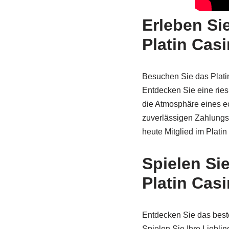
Erleben Si
Platin Cas
Besuchen Sie das Platin
Entdecken Sie eine rie
die Atmosphäre eines ec
zuverlässigen Zahlung
heute Mitglied im Plati
Spielen Si
Platin Cas
Entdecken Sie das best
Spielen Sie Ihre Lieblin