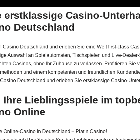
e erstklassige Casino-Unterh
ino Deutschland
 Casino Deutschland und erleben Sie eine Welt first-class Cas
sige Auswahl an Spielautomaten, Tischspielen und Live-Dealer
hten Casinos, ohne Ihr Zuhause zu verlassen. Profitieren Sie 
smethoden und einem kompetenten und freundlichen Kundendie
n Casino Deutschland und erleben Sie erstklassige Casino-Unte
e Ihre Lieblingsspiele im top
ino Online
e Online-Casino in Deutschland – Platin Casino!
gsspiele jetzt bei Spielen Sie Ihre Lieblingsspiele im topbewert