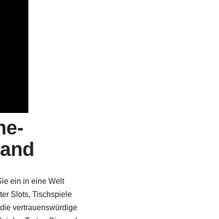
ne-
land
ie ein in eine Welt
er Slots, Tischspiele
die vertrauenswürdige