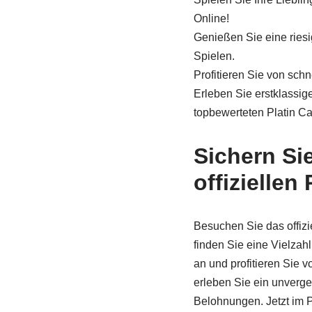
Online!
Genießen Sie eine riesi
Spielen.
Profitieren Sie von sc
Erleben Sie erstklassig
topbewerteten Platin Ca
Sichern Si
offiziellen
Besuchen Sie das offizi
finden Sie eine Vielzah
an und profitieren Sie 
erleben Sie ein unverge
Belohnungen. Jetzt im P