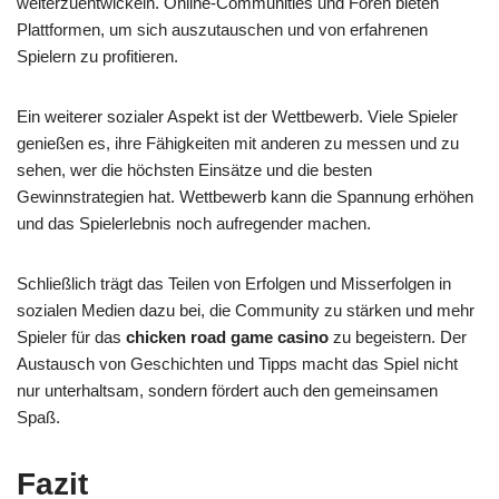
weiterzuentwickeln. Online-Communities und Foren bieten
Plattformen, um sich auszutauschen und von erfahrenen
Spielern zu profitieren.
Ein weiterer sozialer Aspekt ist der Wettbewerb. Viele Spieler
genießen es, ihre Fähigkeiten mit anderen zu messen und zu
sehen, wer die höchsten Einsätze und die besten
Gewinnstrategien hat. Wettbewerb kann die Spannung erhöhen
und das Spielerlebnis noch aufregender machen.
Schließlich trägt das Teilen von Erfolgen und Misserfolgen in
sozialen Medien dazu bei, die Community zu stärken und mehr
Spieler für das
chicken road game casino
zu begeistern. Der
Austausch von Geschichten und Tipps macht das Spiel nicht
nur unterhaltsam, sondern fördert auch den gemeinsamen
Spaß.
Fazit