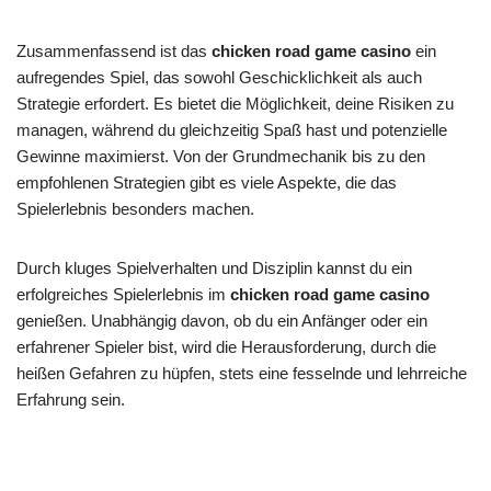
Zusammenfassend ist das
chicken road game casino
ein
aufregendes Spiel, das sowohl Geschicklichkeit als auch
Strategie erfordert. Es bietet die Möglichkeit, deine Risiken zu
managen, während du gleichzeitig Spaß hast und potenzielle
Gewinne maximierst. Von der Grundmechanik bis zu den
empfohlenen Strategien gibt es viele Aspekte, die das
Spielerlebnis besonders machen.
Durch kluges Spielverhalten und Disziplin kannst du ein
erfolgreiches Spielerlebnis im
chicken road game casino
genießen. Unabhängig davon, ob du ein Anfänger oder ein
erfahrener Spieler bist, wird die Herausforderung, durch die
heißen Gefahren zu hüpfen, stets eine fesselnde und lehrreiche
Erfahrung sein.