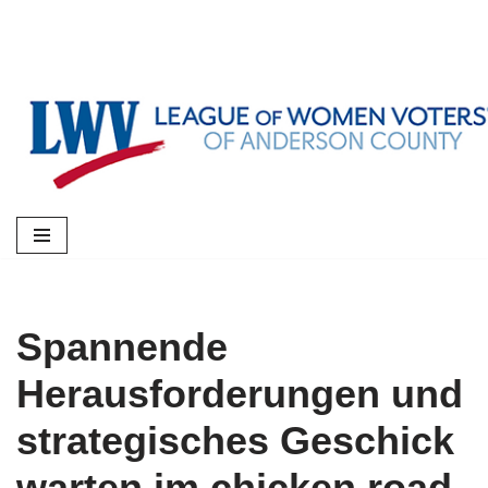
Skip
to
content
Spannende
Herausforderungen und
strategisches Geschick
warten im chicken road