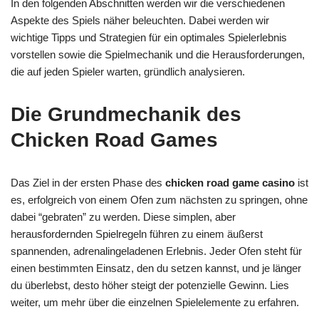
In den folgenden Abschnitten werden wir die verschiedenen
Aspekte des Spiels näher beleuchten. Dabei werden wir
wichtige Tipps und Strategien für ein optimales Spielerlebnis
vorstellen sowie die Spielmechanik und die Herausforderungen,
die auf jeden Spieler warten, gründlich analysieren.
Die Grundmechanik des
Chicken Road Games
Das Ziel in der ersten Phase des
chicken road game casino
ist
es, erfolgreich von einem Ofen zum nächsten zu springen, ohne
dabei “gebraten” zu werden. Diese simplen, aber
herausfordernden Spielregeln führen zu einem äußerst
spannenden, adrenalingeladenen Erlebnis. Jeder Ofen steht für
einen bestimmten Einsatz, den du setzen kannst, und je länger
du überlebst, desto höher steigt der potenzielle Gewinn. Lies
weiter, um mehr über die einzelnen Spielelemente zu erfahren.