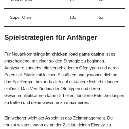
Super Ofen
10x
5x
Spielstrategien für Anfänger
Für Neuankömmlinge im
chicken road game casino
ist es
entscheidend, mit einer soliden Strategie zu beginnen.
Analysiere zunächst die verschiedenen Ofentypen und deren
Potenzial. Starte mit kleinen Einsätzen und gewöhne dich an
das Spieltempo, bevor du dich auf riskantere Entscheidungen
einlässt. Das Verständnis der Ofentypen und deren
Gewinnmultiplikatoren kann dir helfen, fundierte Entscheidungen
zu treffen und deine Gewinne zu maximieren.
Ein weiterer wichtiger Aspekt ist das Zeitmanagement. Du
musst wissen, wann es an der Zeit ist, deinen Einsatz zu