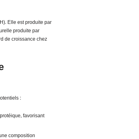
. Elle est produite par
relle produite par
ard de croissance chez
e
tentiels :
rotéique, favorisant
 une composition