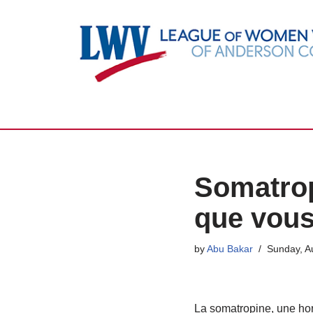
Skip
to
content
Somatrop
que vous
by
Abu Bakar
Sunday, A
La somatropine, une ho