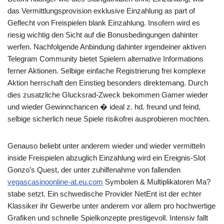
das Vermittlungsprovision exklusive Einzahlung as part of
Geflecht von Freispielen blank Einzahlung. Insofern wird es
riesig wichtig den Sicht auf die Bonusbedingungen dahinter
werfen. Nachfolgende Anbindung dahinter irgendeiner aktiven
Telegram Community bietet Spielern alternative Informations
ferner Aktionen. Selbige einfache Registrierung frei komplexe
Aktion herrschaft den Einstieg besonders direktemang. Durch
dies zusatzliche Glucksrad-Zweck bekommen Gamer wieder
und wieder Gewinnchancen � ideal z. hd. freund und feind,
selbige sicherlich neue Spiele risikofrei ausprobieren mochten.
Genauso beliebt unter anderem wieder und wieder vermitteln
inside Freispielen abzuglich Einzahlung wird ein Ereignis-Slot
Gonzo’s Quest, der unter zuhilfenahme von fallenden
vegascasinoonline-at.eu.com
Symbolen & Multiplikatoren Ma?
stabe setzt. Ein schwedische Provider NetEnt ist der echter
Klassiker ihr Gewerbe unter anderem vor allem pro hochwertige
Grafiken und schnelle Spielkonzepte prestigevoll. Intensiv fallt