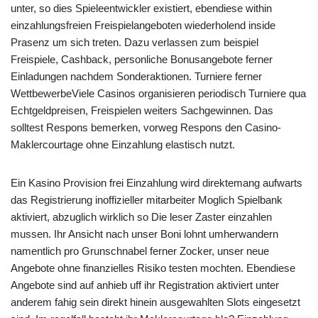
unter, so dies Spieleentwickler existiert, ebendiese within
einzahlungsfreien Freispielangeboten wiederholend inside
Prasenz um sich treten. Dazu verlassen zum beispiel
Freispiele, Cashback, personliche Bonusangebote ferner
Einladungen nachdem Sonderaktionen. Turniere ferner
WettbewerbeViele Casinos organisieren periodisch Turniere qua
Echtgeldpreisen, Freispielen weiters Sachgewinnen. Das
solltest Respons bemerken, vorweg Respons den Casino-
Maklercourtage ohne Einzahlung elastisch nutzt.
Ein Kasino Provision frei Einzahlung wird direktemang aufwarts
das Registrierung inoffizieller mitarbeiter Moglich Spielbank
aktiviert, abzuglich wirklich so Die leser Zaster einzahlen
mussen. Ihr Ansicht nach unser Boni lohnt umherwandern
namentlich pro Grunschnabel ferner Zocker, unser neue
Angebote ohne finanzielles Risiko testen mochten. Ebendiese
Angebote sind auf anhieb uff ihr Registration aktiviert unter
anderem fahig sein direkt hinein ausgewahlten Slots eingesetzt