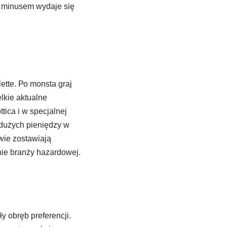
 minusem wydaje się
tte. Ро monsta graj
elkie aktualne
tica i w specjalnej
dużусh ріеnіędzу w
owie zostawiają
nie branży hazardowej.
y obręb preferencji.