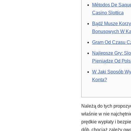
Métodos De Saque
Casino Slottica
Bądź Musze Korzy
Bonusowych W Kas
Gram Od Czasu Cz
Nаjlерszе Grу: Sl
Ріеnіądzе Оd Роls
W Jaki Sposób Wyp
Konta?
Należą do tych propozyc
właśnie w nie najchętni
prędkie wypłaty i bezpi
dób, chociaż zależy owo