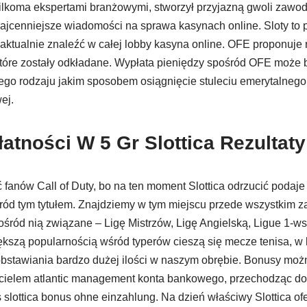
ilkoma ekspertami branżowymi, stworzył przyjazną gwoli zawod
najcenniejsze wiadomości na sprawa kasynach online. Sloty to 
aktualnie znaleźć w całej lobby kasyna online. OFE proponuje
które zostały odkładane. Wypłata pieniędzy spośród OFE może
tego rodzaju jakim sposobem osiągnięcie stuleciu emerytalnego
ej.
atności W 5 Gr Slottica Rezultaty
ć fanów Call of Duty, bo na ten moment Slottica odrzucić poda
ód tym tytułem. Znajdziemy w tym miejscu przede wszystkim za
śród nią związane – Ligę Mistrzów, Ligę Angielską, Ligue 1-w
ększą popularnością wśród typerów cieszą się mecze tenisa, w 
bstawiania bardzo dużej ilości w naszym obrębie. Bonusy moż
cielem atlantic management konta bankowego, przechodząc do 
s slottica bonus ohne einzahlung. Na dzień właściwy Slottica o