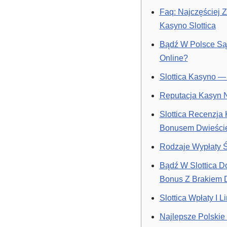
Faq: Najczęściej 
Kasyno Slottica
Bądź W Polsce S
Online?
Slottica Kasyno —
Rеputаcjа Kаsyn 
Slottica Recenzja
Bonusem Dwieści
Rodzaje Wypłaty 
Bądź W Slottica D
Bonus Z Brakiem 
Slottica Wpłaty I 
Najlepsze Polskie 