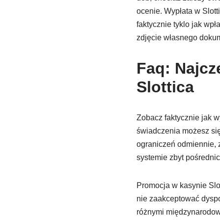
ocenie. Wypłata w Slot
faktycznie tyklo jak wp
zdjęcie własnego dokum
Faq: Najcz
Slottica
Zobacz faktycznie jak w
świadczenia możesz się 
ograniczeń odmiennie, 
systemie zbyt pośredni
Promocja w kasynie Slo
nie zaakceptować dyspo
różnymi międzynarodowy