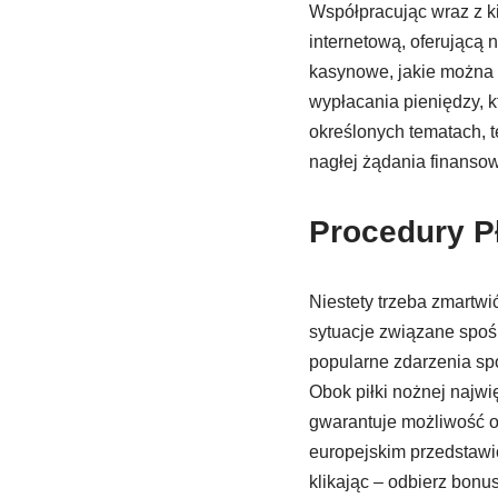
Współpracując wraz z k
internetową, oferującą 
kasynowe, jakie można 
wypłacania pieniędzy, 
określonych tematach, 
nagłej żądania finansow
Procedury Pł
Niestety trzeba zmartwi
sytuacje związane spośr
popularne zdarzenia spo
Obok piłki nożnej najwi
gwarantuje możliwość o
europejskim przedstawi
klikając – odbierz bonu