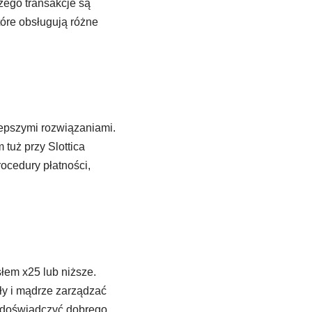
zego transakcje są
óre obsługują różne
lepszymi rozwiązaniami.
tuż przy Slottica
ocedury płatności,
łem x25 lub niższe.
ły i mądrze zarządzać
ą doświadczyć dobrego