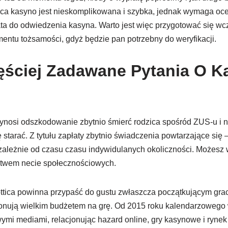
tica kasyno jest nieskomplikowana i szybka, jednak wymaga oce
łata do odwiedzenia kasyna. Warto jest więc przygotować się wc
entu tożsamości, gdyż będzie pan potrzebny do weryfikacji.
ęściej Zadawane Pytania O K
ynosi odszkodowanie zbytnio śmierć rodzica spośród ZUS-u i n
starać. Z tytułu zapłaty zbytnio świadczenia powtarzające się 
zależnie od czasu czasu indywidulanych okoliczności. Możesz 
ctwem necie społecznościowych.
ttica powinna przypaść do gustu zwłaszcza początkującym grac
nują wielkim budżetem na grę. Od 2015 roku kalendarzowego 
mi mediami, relacjonując hazard online, gry kasynowe i rynek