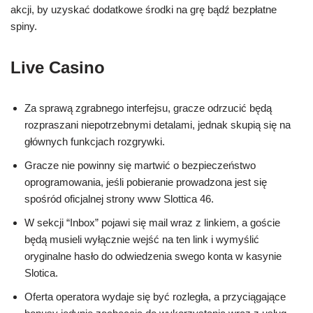
akcji, by uzyskać dodatkowe środki na grę bądź bezpłatne
spiny.
Live Casino
Za sprawą zgrabnego interfejsu, gracze odrzucić będą
rozpraszani niepotrzebnymi detalami, jednak skupią się na
głównych funkcjach rozgrywki.
Gracze nie powinny się martwić o bezpieczeństwo
oprogramowania, jeśli pobieranie prowadzona jest się
spośród oficjalnej strony www Slottica 46.
W sekcji “Inbox” pojawi się mail wraz z linkiem, a goście
będą musieli wyłącznie wejść na ten link i wymyślić
oryginalne hasło do odwiedzenia swego konta w kasynie
Slotica.
Oferta operatora wydaje się być rozległa, a przyciągające