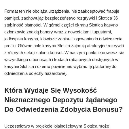
Format ten nie obciąża urządzenia, nie zaakceptować frapuje
pamięci, zachowując bezpieczeństwo rozgrywki i Slottica 36
stabilność płatności. W górnej części ekranu Slottica kasyno
członkowie znajdą banery wraz z nowościami i upustami,
jadłospisu kasyna, klawisze zapisu i logowania do odwiedzenia
profilu. Główne pole kasyna Slotica zajmują atrakcyjne rozrywki
z różnych sekcji salonu konsol. W naszym punkcie dowiesz się
wszystkiego o bonusach i kodach rabatowych dostępnych w
kasynie Slottica i czemu powinieneś wybrać tę platformę do
odwiedzenia uciechy hazardowej.
Która Wydaje Się Wysokość
Nieznacznego Depozytu żądanego
Do Odwiedzenia Zdobycia Bonusu?
Uczestnictwo w projekcie lojalnościowym Slottica może