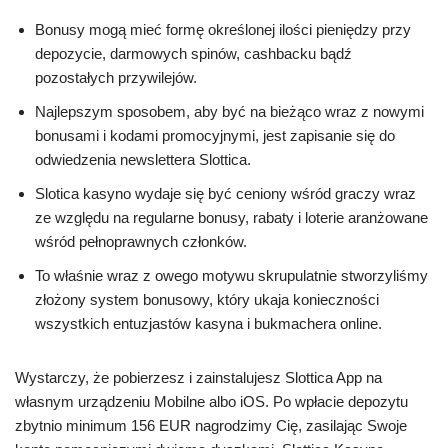
Bonusy mogą mieć formę określonej ilości pieniędzy przy
depozycie, darmowych spinów, cashbacku bądź
pozostałych przywilejów.
Najlepszym sposobem, aby być na bieżąco wraz z nowymi
bonusami i kodami promocyjnymi, jest zapisanie się do
odwiedzenia newslettera Slottica.
Slotica kasyno wydaje się być ceniony wśród graczy wraz
ze względu na regularne bonusy, rabaty i loterie aranżowane
wśród pełnoprawnych członków.
To właśnie wraz z owego motywu skrupulatnie stworzyliśmy
złożony system bonusowy, który ukaja konieczności
wszystkich entuzjastów kasyna i bukmachera online.
Wystarczy, że pobierzesz i zainstalujesz Slottica App na
własnym urządzeniu Mobilne albo iOS. Po wpłacie depozytu
zbytnio minimum 156 EUR nagrodzimy Cię, zasilając Swoje