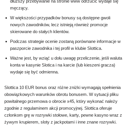
dłuższy przebywanie na stronie www odrzucić wydaje się
męczący.
W większości przypadków bonusy są dostępne gwoli
nowych zawodników, lecz istnieją również promocje
skierowane do stałych klientów.
Podczas strategie ocenie zostaną porównane informacje w
paszporcie zawodnika i tej profil w klubie Slottica.
Ważne jest, by wziąć u dołu uwagę przeliczenie, jeśli waluta
konta w kasynie Slotica i na karcie (lub kieszeni gracza)
wydaje się być odmienna.
Slottica 10 EUR bonus oraz różne zniżki wymagają spełnienia
obowiązkowych warunków obrotu bonusem. W sytuacji pliku
powitalnego przemowa o obrocie x45, który wykonać należy
zgodnie z regulaminem akcji promocyjnej. Slottica oferuje
członkom grę w rozrywki stołowe, karty, pewne kasyno wraz z
żywym krupierem, sloty z jackpotami i inne znane rozrywki.