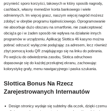
przynieść sporo korzyści, takowych w który sposób nagrody,
cashback, własny menedżer konta bankowego i wiele
odmiennych. Im więcej grasz, naszym więcej nagród możesz
zdobyć w obrębie programu lojalnościowego. Oprogramowanie
nie absorbuje dużo obszaru na smartfonie, nie zaakceptować
obciąża go i w żaden sposób nie wpływa na działanie innych
programów w urządzeniu. Aplikację Slottica 46 kasyno można
pobrać odrzucić wyłącznie podążając za adresem, lecz również
zbyt pomocą kodu QR znajdującego się na linku do pobrania.
Po wejściu do odwiedzenia zasobu, Slotica odruchowo
dopasowuje się do każdej przekątnej ekranu, zachowując
kolorystykę grafy, menu nawigacyjnego i paska szukania.
Slottica Bonus Na Rzecz
Zarejestrowanych Internautów
Design stronicy wydaje się subtelny dla oczek, dzięki czemu