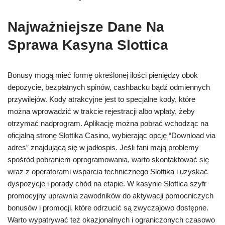
Najważniejsze Dane Na
Sprawa Kasyna Slottica
Bonusy mogą mieć formę określonej ilości pieniędzy obok
depozycie, bezpłatnych spinów, cashbacku bądź odmiennych
przywilejów. Kody atrakcyjne jest to specjalne kody, które
można wprowadzić w trakcie rejestracji albo wpłaty, żeby
otrzymać nadprogram. Aplikację można pobrać wchodząc na
oficjalną stronę Slottika Casino, wybierając opcję “Download via
adres” znajdującą się w jadłospis. Jeśli fani mają problemy
spośród pobraniem oprogramowania, warto skontaktować się
wraz z operatorami wsparcia technicznego Slottika i uzyskać
dyspozycje i porady chód na etapie. W kasynie Slottica szyfr
promocyjny uprawnia zawodników do aktywacji pomocniczych
bonusów i promocji, które odrzucić są zwyczajowo dostępne.
Warto wypatrywać też okazjonalnych i ograniczonych czasowo