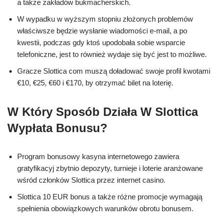
a także zakładów bukmacherskich.
W wypadku w wyższym stopniu złożonych problemów
właściwsze będzie wysłanie wiadomości e-mail, a po
kwestii, podczas gdy ktoś upodobała sobie wsparcie
telefoniczne, jest to również wydaje się być jest to możliwe.
Gracze Slottica com muszą doładować swoje profil kwotami
€10, €25, €60 i €170, by otrzymać bilet na loterię.
W Który Sposób Działa W Slottica
Wypłata Bonusu?
Program bonusowy kasyna internetowego zawiera
gratyfikacyj zbytnio depozyty, turnieje i loterie aranżowane
wśród członków Slottica przez internet casino.
Slottica 10 EUR bonus a także różne promocje wymagają
spełnienia obowiązkowych warunków obrotu bonusem.