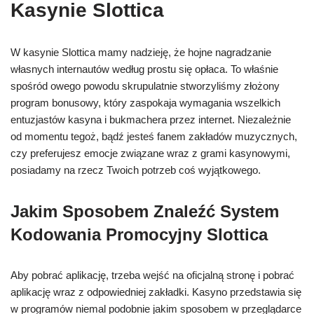
Kasynie Slottica
W kasynie Slottica mamy nadzieję, że hojne nagradzanie
własnych internautów według prostu się opłaca. To właśnie
spośród owego powodu skrupulatnie stworzyliśmy złożony
program bonusowy, który zaspokaja wymagania wszelkich
entuzjastów kasyna i bukmachera przez internet. Niezależnie
od momentu tegoż, bądź jesteś fanem zakładów muzycznych,
czy preferujesz emocje związane wraz z grami kasynowymi,
posiadamy na rzecz Twoich potrzeb coś wyjątkowego.
Jakim Sposobem Znaleźć System
Kodowania Promocyjny Slottica
Aby pobrać aplikację, trzeba wejść na oficjalną stronę i pobrać
aplikację wraz z odpowiedniej zakładki. Kasyno przedstawia się
w programów niemal podobnie jakim sposobem w przeglądarce