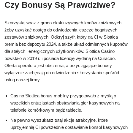
Czy Bonusy Są Prawdziwe?
Skorzystaj wraz z grono ekskluzywnych kodów zniżkowych,
żeby uzyskać dostęp do odwiedzenia jeszcze bogatszych
zestawów zniżkowych. Odkryj szyfr, który da Ci w Slottica
premia bez depozytu 2024, a także układ odmiennych kuponów
dla stałych i energicznych użytkowników. Slottica Casino
powstało w 2019 r. i posiada licencję wydaną na Curacao.
Oferta operatora jest obszerna, a przyciągające bonusy
wyłącznie zachęcają do odwiedzenia skorzystania spośród
usług naszej firmy.
Casino Slottica bonus mobilny przygotowało z myślą o
wszelkich entuzjastach obstawiania gier kasynowych na
telefonie komórkowym bądź tablecie.
Na pewno wyszukasz tutaj akcje atrakcyjne, które
uprzyjemnią Ci powszednie obstawianie konsol kasynowych