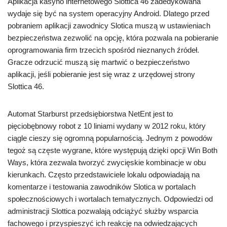
Aplikacja kasyno internetowego Slottica 46 zadedykowana
wydaje się być na system operacyjny Android. Dlatego przed
pobraniem aplikacji zawodnicy Slotica muszą w ustawieniach
bezpieczeństwa zezwolić na opcję, która pozwala na pobieranie
oprogramowania firm trzecich spośród nieznanych źródeł.
Gracze odrzucić muszą się martwić o bezpieczeństwo
aplikacji, jeśli pobieranie jest się wraz z urzędowej strony
Slottica 46.
Automat Starburst przedsiębiorstwa NetEnt jest to
pięciobębnowy robot z 10 liniami wydany w 2012 roku, który
ciągle cieszy się ogromną popularnością. Jednym z powodów
tegoż są częste wygrane, które występują dzięki opcji Win Both
Ways, która zezwala tworzyć zwycięskie kombinacje w obu
kierunkach. Często przedstawiciele lokalu odpowiadają na
komentarze i testowania zawodników Slotica w portalach
społecznościowych i wortalach tematycznych. Odpowiedzi od
administracji Slottica pozwalają odciążyć służby wsparcia
fachowego i przyspieszyć ich reakcję na odwiedzających