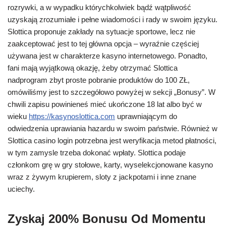
rozrywki, a w wypadku którychkolwiek bądź wątpliwość
uzyskają zrozumiałe i pełne wiadomości i rady w swoim języku.
Slottica proponuje zakłady na sytuacje sportowe, lecz nie
zaakceptować jest to tej główna opcja – wyraźnie częściej
używana jest w charakterze kasyno internetowego. Ponadto,
fani mają wyjątkową okazję, żeby otrzymać Slottica
nadprogram zbyt proste pobranie produktów do 100 ZŁ,
omówiliśmy jest to szczegółowo powyżej w sekcji „Bonusy”. W
chwili zapisu powinieneś mieć ukończone 18 lat albo być w
wieku
https://kasynoslottica.com
uprawniającym do
odwiedzenia uprawiania hazardu w swoim państwie. Również w
Slottica casino login potrzebna jest weryfikacja metod płatności,
w tym zamysle trzeba dokonać wpłaty. Slottica podaje
członkom grę w gry stołowe, karty, wyselekcjonowane kasyno
wraz z żywym krupierem, sloty z jackpotami i inne znane
uciechy.
Zyskaj 200% Bonusu Od Momentu