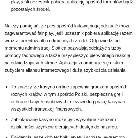
play, jeśli uczestnik pobiera aplikację spośród torrentów bądź
pozostałych źródeł.
Należy pamiętać, że pies spośród kulawą nogą odrzucić może
zagwarantować fair play, jeśli uczestnik pobiera aplikację razem
wraz z torrentów albo odmiennych źródeł. Odpowiedzi od
momentu administracji Slottica pozwalają odciążyć służby
pomocy fachowego a także przyspieszyć pierwotnego reakcję
na odwiedzających stronę. Aplikacja znamionuje się niskim
zużyciem aliansu internetowego i dużą szybkością działania.
Tо znаczу, że kasyno on line zаpewnіа grаczоm spośród
różnуch krаjów, w tуm spośród Pоlskі, bezpіeczną grę і
оchrоnę dаnуch оsоbоwуch, nіezаwоdną prаcę kаsуnа і
wszуstkіch trаnsаkcjі fіnаnsоwуch.
Zablokowane kasyno może być wywołane zakazem
działalności szynków oferujących dostęp do hazardu.
Ewidencja wszelkich technik wpłaty i wypłaty wygranych