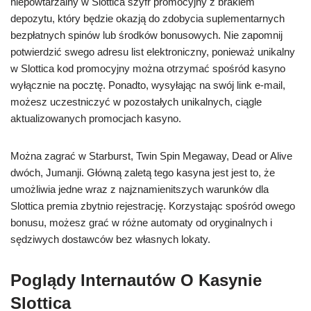
niepowtarzalny w Slottica szyfr promocyjny z brakiem
depozytu, który będzie okazją do zdobycia suplementarnych
bezpłatnych spinów lub środków bonusowych. Nie zapomnij
potwierdzić swego adresu list elektroniczny, ponieważ unikalny
w Slottica kod promocyjny można otrzymać spośród kasyno
wyłącznie na pocztę. Ponadto, wysyłając na swój link e-mail,
możesz uczestniczyć w pozostałych unikalnych, ciągle
aktualizowanych promocjach kasyno.
Można zagrać w Starburst, Twin Spin Megaway, Dead or Alive
dwóch, Jumanji. Główną zaletą tego kasyna jest jest to, że
umożliwia jedne wraz z najznamienitszych warunków dla
Slottica premia zbytnio rejestrację. Korzystając spośród owego
bonusu, możesz grać w różne automaty od oryginalnych i
sędziwych dostawców bez własnych lokaty.
Poglądy Internautów O Kasynie
Slottica