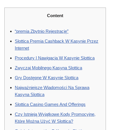
Content
“premia Zbytnio Rejestrację”
Slottica Premia Cashback W Kasynie Przez
Internet
Procedury I Nawigacja W Kasynie Slottica
Zwyczaj Mobilnego Kasyna Slottica
Gry Dostępne W Kasynie Slottica
Najważniejsze Wiadomości Na Sprawa
Kasyna Slottica
Slottica Casino Games And Offerings
Czy Istnieją Wyjątkowe Kody Promocyjne,
Które Można Użyć W Slottica?