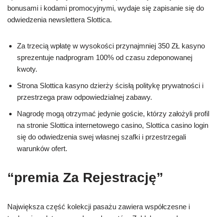
bonusami i kodami promocyjnymi, wydaje się zapisanie się do
odwiedzenia newslettera Slottica.
Za trzecią wpłatę w wysokości przynajmniej 350 ZŁ kasyno
sprezentuje nadprogram 100% od czasu zdeponowanej
kwoty.
Strona Slottica kasyno dzierży ścisłą politykę prywatności i
przestrzega praw odpowiedzialnej zabawy.
Nagrodę mogą otrzymać jedynie goście, którzy założyli profil
na stronie Slottica internetowego casino, Slottica casino login
się do odwiedzenia swej własnej szafki i przestrzegali
warunków ofert.
“premia Za Rejestrację”
Największa część kolekcji pasażu zawiera współczesne i