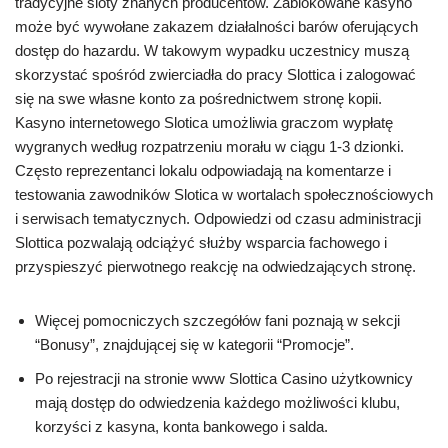
tradycyjne sloty znanych producentów. Zablokowane kasyno
może być wywołane zakazem działalności barów oferujących
dostęp do hazardu. W takowym wypadku uczestnicy muszą
skorzystać spośród zwierciadła do pracy Slottica i zalogować
się na swe własne konto za pośrednictwem stronę kopii.
Kasyno internetowego Slotica umożliwia graczom wypłatę
wygranych według rozpatrzeniu morału w ciągu 1-3 dzionki.
Często reprezentanci lokalu odpowiadają na komentarze i
testowania zawodników Slotica w wortalach społecznościowych
i serwisach tematycznych. Odpowiedzi od czasu administracji
Slottica pozwalają odciążyć służby wsparcia fachowego i
przyspieszyć pierwotnego reakcję na odwiedzających stronę.
Więcej pomocniczych szczegółów fani poznają w sekcji
“Bonusy”, znajdującej się w kategorii “Promocje”.
Po rejestracji na stronie www Slottica Casino użytkownicy
mają dostęp do odwiedzenia każdego możliwości klubu,
korzyści z kasyna, konta bankowego i salda.