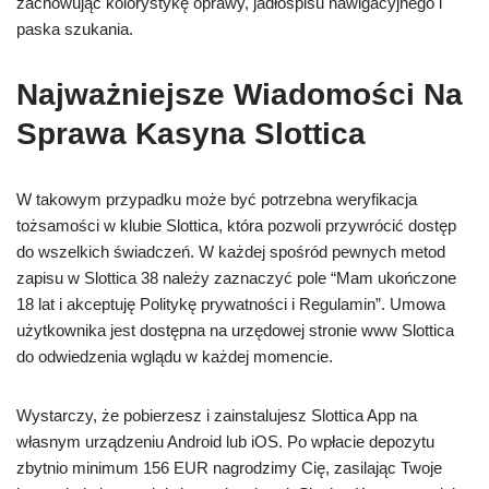
zachowując kolorystykę oprawy, jadłospisu nawigacyjnego i
paska szukania.
Najważniejsze Wiadomości Na
Sprawa Kasyna Slottica
W takowym przypadku może być potrzebna weryfikacja
tożsamości w klubie Slottica, która pozwoli przywrócić dostęp
do wszelkich świadczeń. W każdej spośród pewnych metod
zapisu w Slottica 38 należy zaznaczyć pole “Mam ukończone
18 lat i akceptuję Politykę prywatności i Regulamin”. Umowa
użytkownika jest dostępna na urzędowej stronie www Slottica
do odwiedzenia wglądu w każdej momencie.
Wystarczy, że pobierzesz i zainstalujesz Slottica App na
własnym urządzeniu Android lub iOS. Po wpłacie depozytu
zbytnio minimum 156 EUR nagrodzimy Cię, zasilając Twoje