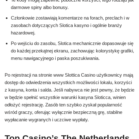
darmowe spiny albo bonusy.
Członkowie zostawiają komentarze na forach, preclach i w
zasobach dotyczących Slotica kasyno i ogólnie branży
hazardowej.
Po wejściu do zasobu, Slotica mechanicznie dopasowuje się
do każdej przekątnej ekranu, zachowując kolorystykę grafiki,
menu nawigacyjnego i paska poszukiwania.
Po rejestracji na stronie www Slottica Casino użytkownicy mają
dostęp do odwiedzenia wszystkich możliwości lokalu, korzyści
z kasyna, konta i salda. Jeśli nabywca nie jest pewny, że będzie
w będzie spełnić wszystkie warunki kasyna Sloticca, winien
odłożyć rejestrację. Zasób ten szybko zyskał popularność
wśród graczy, oferując wyłącznie bezpieczną grę, stabilne
wypłacanie wygranych i uczciwe wypłaty.
Top Casino’s The Netherlands