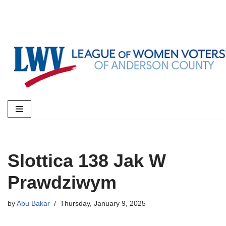
Skip
to
content
Slottica 138 Jak W
Prawdziwym
by
Abu Bakar
Thursday, January 9, 2025