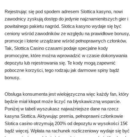
Rejestrując się pod spodem adresem Slottica kasyno, nowi
zawodnicy zyskują dostęp do jedynie najznamienitszych gier i
powitalnego pakietu nagród. Slotica kasyno wydaje się być
ceniony wśród zawodników ze względu na prawidłowe bonusy,
promocje i loterie urządzane wśród pełnoprawnych członków.
Tak, Slottica Casino czasami podaje specjalne kody
promocyjne, które można wprowadzić w czasie dokonywania
depozytu lub rejestrowania się. Te kody mogą zapewnić
poboczne korzyści, tego rodzaju jak darmowe spiny bądź
bonusy.
Obsługa konsumenta jest wielojęzyczna więc każdy fan, który
będzie miał kłopot może liczyć na błyskawiczną wsparcie.
Poniżej w tabeli wyszukasz najważniejsze dane na rzecz
kasyna Slottica. Aktywując premia, pełnoprawni członkowie
Slotica casino otrzymują 200% od depozytu w wysokości 15€
bądź więcej. Wpłata na rachunek rozliczeniowy wydaje się być