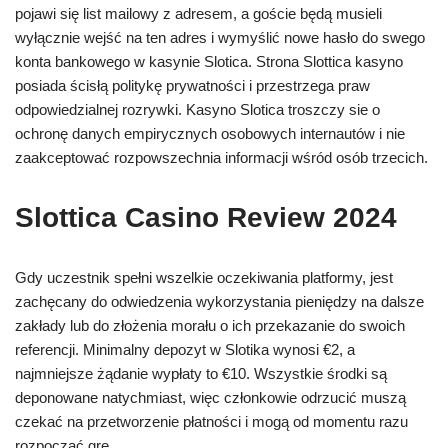
pojawi się list mailowy z adresem, a goście będą musieli
wyłącznie wejść na ten adres i wymyślić nowe hasło do swego
konta bankowego w kasynie Slotica. Strona Slottica kasyno
posiada ścisłą politykę prywatności i przestrzega praw
odpowiedzialnej rozrywki. Kasyno Slotica troszczy sie o
ochronę danych empirycznych osobowych internautów i nie
zaakceptować rozpowszechnia informacji wśród osób trzecich.
Slottica Casino Review 2024
Gdy uczestnik spełni wszelkie oczekiwania platformy, jest
zachęcany do odwiedzenia wykorzystania pieniędzy na dalsze
zakłady lub do złożenia morału o ich przekazanie do swoich
referencji. Minimalny depozyt w Slotika wynosi €2, a
najmniejsze żądanie wypłaty to €10. Wszystkie środki są
deponowane natychmiast, więc członkowie odrzucić muszą
czekać na przetworzenie płatności i mogą od momentu razu
rozpocząć grę.