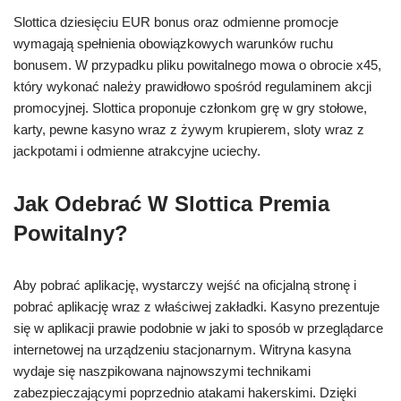
Slottica dziesięciu EUR bonus oraz odmienne promocje
wymagają spełnienia obowiązkowych warunków ruchu
bonusem. W przypadku pliku powitalnego mowa o obrocie x45,
który wykonać należy prawidłowo spośród regulaminem akcji
promocyjnej. Slottica proponuje członkom grę w gry stołowe,
karty, pewne kasyno wraz z żywym krupierem, sloty wraz z
jackpotami i odmienne atrakcyjne uciechy.
Jak Odebrać W Slottica Premia
Powitalny?
Aby pobrać aplikację, wystarczy wejść na oficjalną stronę i
pobrać aplikację wraz z właściwej zakładki. Kasyno prezentuje
się w aplikacji prawie podobnie w jaki to sposób w przeglądarce
internetowej na urządzeniu stacjonarnym. Witryna kasyna
wydaje się naszpikowana najnowszymi technikami
zabezpieczającymi poprzednio atakami hakerskimi. Dzięki