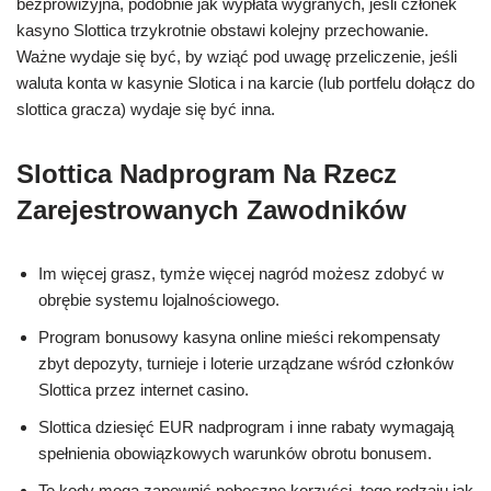
bezprowizyjna, podobnie jak wypłata wygranych, jeśli członek
kasyno Slottica trzykrotnie obstawi kolejny przechowanie.
Ważne wydaje się być, by wziąć pod uwagę przeliczenie, jeśli
waluta konta w kasynie Slotica i na karcie (lub portfelu dołącz do
slottica gracza) wydaje się być inna.
Slottica Nadprogram Na Rzecz
Zarejestrowanych Zawodników
Im więcej grasz, tymże więcej nagród możesz zdobyć w
obrębie systemu lojalnościowego.
Program bonusowy kasyna online mieści rekompensaty
zbyt depozyty, turnieje i loterie urządzane wśród członków
Slottica przez internet casino.
Slottica dziesięć EUR nadprogram i inne rabaty wymagają
spełnienia obowiązkowych warunków obrotu bonusem.
Te kody mogą zapewnić poboczne korzyści, tego rodzaju jak