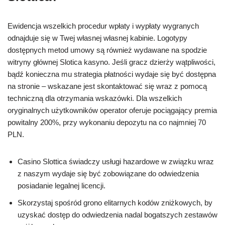
Ewidencja wszelkich procedur wpłaty i wypłaty wygranych
odnajduje się w Twej własnej własnej kabinie. Logotypy
dostępnych metod umowy są również wydawane na spodzie
witryny głównej Slotica kasyno. Jeśli gracz dzierży wątpliwości,
bądź konieczna mu strategia płatności wydaje się być dostępna
na stronie – wskazane jest skontaktować się wraz z pomocą
techniczną dla otrzymania wskazówki. Dla wszelkich
oryginalnych użytkowników operator oferuje pociągający premia
powitalny 200%, przy wykonaniu depozytu na co najmniej 70
PLN.
Casino Slottica świadczy usługi hazardowe w związku wraz
z naszym wydaje się być zobowiązane do odwiedzenia
posiadanie legalnej licencji.
Skorzystaj spośród grono elitarnych kodów zniżkowych, by
uzyskać dostęp do odwiedzenia nadal bogatszych zestawów