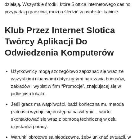
działają. Wszystkie środki, które Slottica internetowego casino
przypadają graczowi, można śledzić w osobistej kabinie.
Klub Przez Internet Slotica
Twórcy Aplikacji Do
Odwiedzenia Komputerów
Użytkownicy mogą szczegółowo zapoznać się wraz ze
wszystkimi niuansami dotyczącymi naliczania bonusów,
zakładów i wypłat w firm “Promocje”, znajdującej się w
jadłospisu lokalu.
Jeśli gracz ma wątpliwości, bądź konieczna mu metoda
płatności wydaje się dostępna na witrynie – warto
skontaktować się wraz z pomocą techniczną w celu
uzyskania porady.
Warunki obrotowe są nieodzowne, żeby uniknąć sytuacji, w