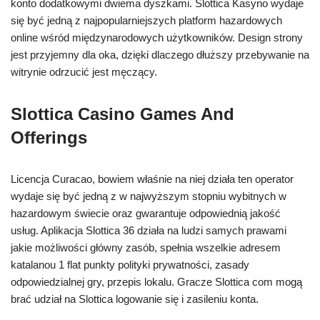
konto dodatkowymi dwiema dyszkami. Slottica Kasyno wydaje
się być jedną z najpopularniejszych platform hazardowych
online wśród międzynarodowych użytkowników. Design strony
jest przyjemny dla oka, dzięki dlaczego dłuższy przebywanie na
witrynie odrzucić jest męczący.
Slottica Casino Games And
Offerings
Licencja Curacao, bowiem właśnie na niej działa ten operator
wydaje się być jedną z w najwyższym stopniu wybitnych w
hazardowym świecie oraz gwarantuje odpowiednią jakość
usług. Aplikacja Slottica 36 działa na ludzi samych prawami
jakie możliwości główny zasób, spełnia wszelkie adresem
katalanou 1 flat punkty polityki prywatności, zasady
odpowiedzialnej gry, przepis lokalu. Gracze Slottica com mogą
brać udział na Slottica logowanie się i zasileniu konta.