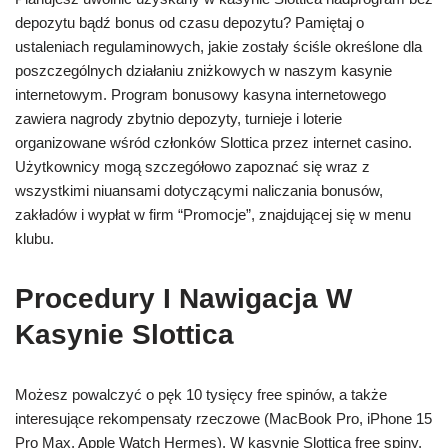
depozytu bądź bonus od czasu depozytu? Pamiętaj o
ustaleniach regulaminowych, jakie zostały ściśle określone dla
poszczególnych działaniu zniżkowych w naszym kasynie
internetowym. Program bonusowy kasyna internetowego
zawiera nagrody zbytnio depozyty, turnieje i loterie
organizowane wśród członków Slottica przez internet casino.
Użytkownicy mogą szczegółowo zapoznać się wraz z
wszystkimi niuansami dotyczącymi naliczania bonusów,
zakładów i wypłat w firm “Promocje”, znajdującej się w menu
klubu.
Procedury I Nawigacja W
Kasynie Slottica
Możesz powalczyć o pęk 10 tysięcy free spinów, a także
interesujące rekompensaty rzeczowe (MacBook Pro, iPhone 15
Pro Max, Apple Watch Hermes). W kasynie Slottica free spiny,