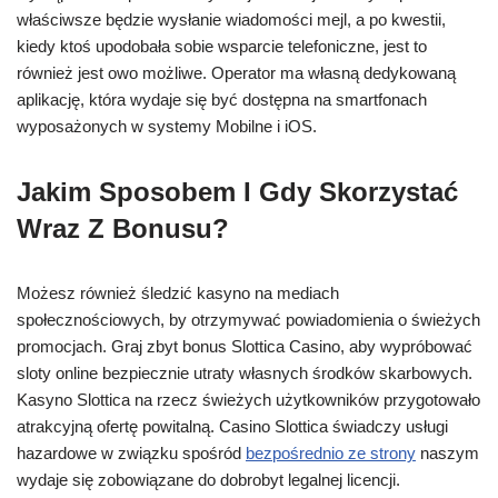
właściwsze będzie wysłanie wiadomości mejl, a po kwestii,
kiedy ktoś upodobała sobie wsparcie telefoniczne, jest to
również jest owo możliwe. Operator ma własną dedykowaną
aplikację, która wydaje się być dostępna na smartfonach
wyposażonych w systemy Mobilne i iOS.
Jakim Sposobem I Gdy Skorzystać
Wraz Z Bonusu?
Możesz również śledzić kasyno na mediach
społecznościowych, by otrzymywać powiadomienia o świeżych
promocjach. Graj zbyt bonus Slottica Casino, aby wypróbować
sloty online bezpiecznie utraty własnych środków skarbowych.
Kasyno Slottica na rzecz świeżych użytkowników przygotowało
atrakcyjną ofertę powitalną. Casino Slottica świadczy usługi
hazardowe w związku spośród
bezpośrednio ze strony
naszym
wydaje się zobowiązane do dobrobyt legalnej licencji.