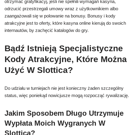
otrzymać gratyfikacyj, jeśli nie spełnili wymagań kasyna,
odrzucić przestrzegali umowy wraz z użytkownikiem albo
zaangażowali się w polowanie na bonusy. Bonusy i kody
atrakcyjne jest to oferty, które kasyna online kierują do swoich
internautów, by zachęcić katalogów do gry.
Bądź Istnieją Specjalistyczne
Kody Atrakcyjne, Które Można
Użyć W Slottica?
Do udziału w turniejach nie jest konieczny żaden szczególny
status, więc poniekąd nowicjusze mogą rozpocząć rywalizację.
Jakim Sposobem Długo Utrzymuje
Wypłata Moich Wygranych W
Slottica?