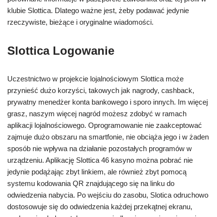
klubie Slottica. Dlatego ważne jest, żeby podawać jedynie
rzeczywiste, bieżące i oryginalne wiadomości.
Slottica Logowanie
Uczestnictwo w projekcie lojalnościowym Slottica może
przynieść dużo korzyści, takowych jak nagrody, cashback,
prywatny menedżer konta bankowego i sporo innych. Im więcej
grasz, naszym więcej nagród możesz zdobyć w ramach
aplikacji lojalnościowego. Oprogramowanie nie zaakceptować
zajmuje dużo obszaru na smartfonie, nie obciąża jego i w żaden
sposób nie wpływa na działanie pozostałych programów w
urządzeniu. Aplikację Slottica 46 kasyno można pobrać nie
jedynie podążając zbyt linkiem, ale również zbyt pomocą
systemu kodowania QR znajdującego się na linku do
odwiedzenia nabycia. Po wejściu do zasobu, Slotica odruchowo
dostosowuje się do odwiedzenia każdej przekątnej ekranu,