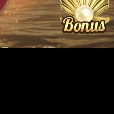
ційному вебсайті або в
ї гри. Клуб
можна витратити без
и про реальне життя.
ється інформація про
орінки. У каталозі
 розподілені за