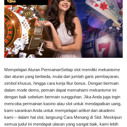
Mempelajari Aturan PermainanSetiap slot memiliki mekanisme
dan aturan yang berbeda, mulai dari jumlah garis pembayaran,
simbol khusus, hingga cara kerja fitur bonus. Dengan bermain
dalam mode demo, pemain dapat memahami mekanisme ini
dengan baik sebelum bermain sungguhan. Jika Anda juga ingin
mencoba permainan kasino atau slot untuk mendapatkan uang,
kami sarankan Anda untuk mempelajari artikel dari akademi
kami – dalam hal slot, langsung Cara Menang di Slot. Meskipun
semua judul ini mendapat ulasan yang sangat baik, kami lebih