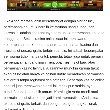
Jika Anda merasa lebih bersemangat dengan slot online,
pertimbangkan untuk beralih ke taruhan uang sungguhan,
karena ini adalah satu-satunya cara untuk memenangkan uang
sungguhan. Setiap kasino online saat ini menawarkan
kesempatan untuk mencoba semua permainan kasino dan
mesin slot secara gratis terlebih dahulu. Ini adalah kesempatan
sempurna tidak hanya untuk pemula, tetapi juga untuk pemain
berpengalaman yang ingin mencoba mesin slot baru atau
permainan kasino lainnya. Alasannya mungkin karena takut
akan risiko atau hanya keinginan untuk memainkan permainan
slot gratis tanpa registrasi dan batasan. Beberapa kasino online
saat ini juga menawarkan opsi ini, meskipun setidaknya
pendaftaran dasar lebih umum. Kami ingin Anda menikmati
bermain slot di situs kami, jadi kami memastikan Anda bisa
akses slot gratis terbaik dari pengembang perangkat lunak
terkemuka di dunia.