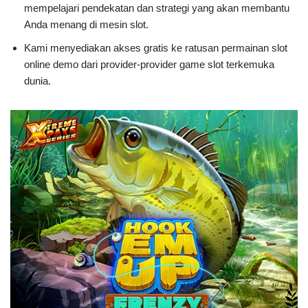
mempelajari pendekatan dan strategi yang akan membantu
Anda menang di mesin slot.
Kami menyediakan akses gratis ke ratusan permainan slot
online demo dari provider-provider game slot terkemuka
dunia.