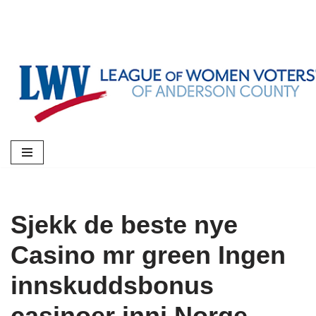
Skip
to
content
Sjekk de beste nye
Casino mr green Ingen
innskuddsbonus
casinoer inni Norge