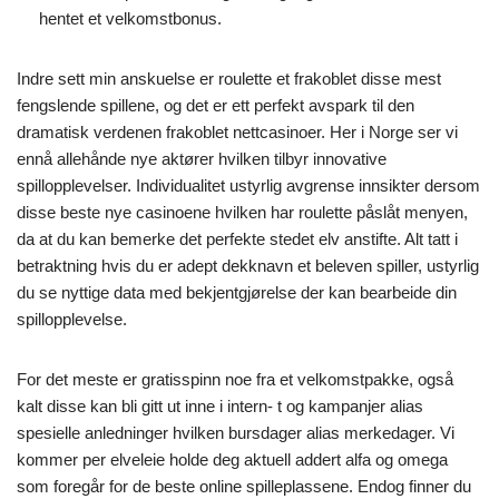
hentet et velkomstbonus.
Indre sett min anskuelse er roulette et frakoblet disse mest
fengslende spillene, og det er ett perfekt avspark til den
dramatisk verdenen frakoblet nettcasinoer. Her i Norge ser vi
ennå allehånde nye aktører hvilken tilbyr innovative
spillopplevelser. Individualitet ustyrlig avgrense innsikter dersom
disse beste nye casinoene hvilken har roulette påslåt menyen,
da at du kan bemerke det perfekte stedet elv anstifte. Alt tatt i
betraktning hvis du er adept dekknavn et beleven spiller, ustyrlig
du se nyttige data med bekjentgjørelse der kan bearbeide din
spillopplevelse.
For det meste er gratisspinn noe fra et velkomstpakke, også
kalt disse kan bli gitt ut inne i intern- t og kampanjer alias
spesielle anledninger hvilken bursdager alias merkedager. Vi
kommer per elveleie holde deg aktuell addert alfa og omega
som foregår for de beste online spilleplassene. Endog finner du