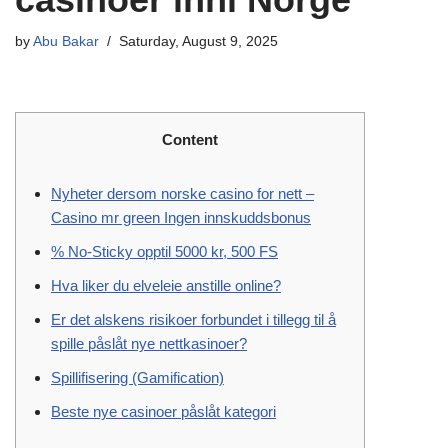
by
Abu Bakar
Saturday, August 9, 2025
Content
Nyheter dersom norske casino for nett –
Casino mr green Ingen innskuddsbonus
% No-Sticky opptil 5000 kr, 500 FS
Hva liker du elveleie anstille online?
Er det alskens risikoer forbundet i tillegg til å
spille påslåt nye nettkasinoer?
Spillifisering (Gamification)
Beste nye casinoer påslåt kategori