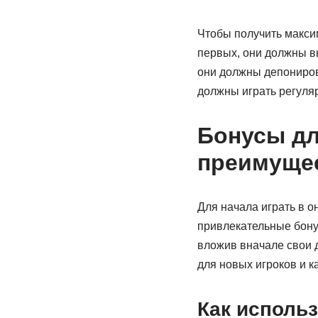
Чтобы получить макси
первых, они должны вы
они должны депонирова
должны играть регуляр
Бонусы дл
преимуще
Для начала играть в о
привлекательные бонус
вложив вначале свои д
для новых игроков и к
Как использ