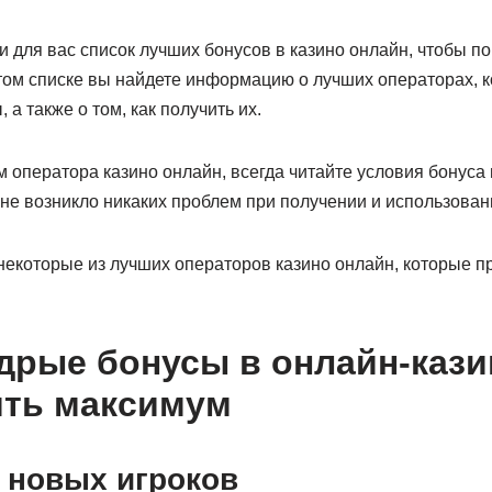
 для вас список лучших бонусов в казино онлайн, чтобы п
этом списке вы найдете информацию о лучших операторах, 
а также о том, как получить их.
оператора казино онлайн, всегда читайте условия бонуса 
не возникло никаких проблем при получении и использован
екоторые из лучших операторов казино онлайн, которые 
рые бонусы в онлайн-казин
ить максимум
 новых игроков