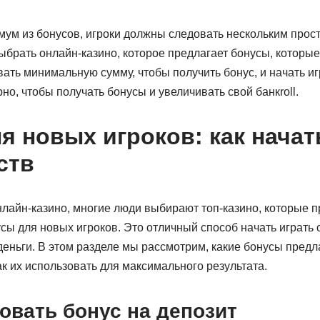
мум из бонусов, игроки должны следовать нескольким прост
брать онлайн-казино, которое предлагает бонусы, которые
ть минимальную сумму, чтобы получить бонус, и начать иг
но, чтобы получать бонусы и увеличивать свой банкroll.
я новых игроков: как начат
ств
нлайн-казино, многие люди выбирают топ-казино, которые 
ы для новых игроков. Это отличный способ начать играть 
еньги. В этом разделе мы рассмотрим, какие бонусы предл
ак их использовать для максимального результата.
овать бонус на депозит