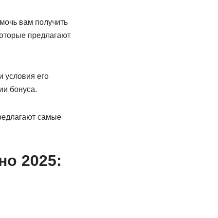
омочь вам получить
которые предлагают
и условия его
ии бонуса.
предлагают самые
о 2025: