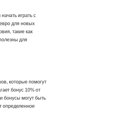
начать играть с
 евро для новых
вия, такие как
 полезны для
ков, которые помогут
гает бонус 10% от
ти бонусы могут быть
т определенное