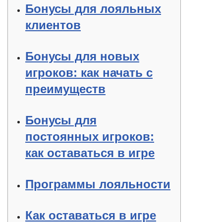
Бонусы для лояльных
клиентов
Бонусы для новых
игроков: как начать с
преимуществ
Бонусы для
постоянных игроков:
как оставаться в игре
Программы лояльности
Как оставаться в игре