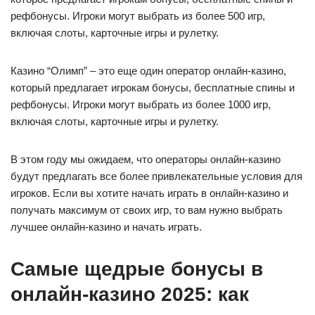
рефбонусы. Игроки могут выбрать из более 500 игр,
включая слоты, карточные игры и рулетку.
Казино “Олимп” – это еще один оператор онлайн-казино,
который предлагает игрокам бонусы, бесплатные спины и
рефбонусы. Игроки могут выбрать из более 1000 игр,
включая слоты, карточные игры и рулетку.
В этом году мы ожидаем, что операторы онлайн-казино
будут предлагать все более привлекательные условия для
игроков. Если вы хотите начать играть в онлайн-казино и
получать максимум от своих игр, то вам нужно выбрать
лучшее онлайн-казино и начать играть.
Самые щедрые бонусы в
онлайн-казино 2025: как