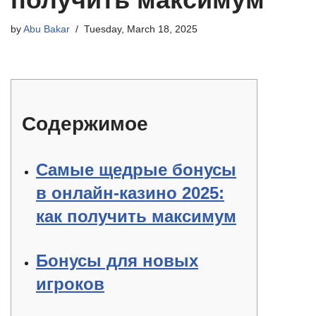
by
Abu Bakar
Tuesday, March 18, 2025
Содержимое
Самые щедрые бонусы
в онлайн-казино 2025:
как получить максимум
Бонусы для новых
игроков