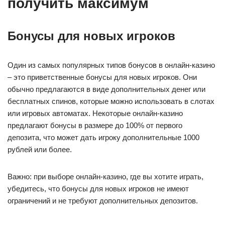
получить максимум
Бонусы для новых игроков
Один из самых популярных типов бонусов в онлайн-казино
– это приветственные бонусы для новых игроков. Они
обычно предлагаются в виде дополнительных денег или
бесплатных спинов, которые можно использовать в слотах
или игровых автоматах. Некоторые онлайн-казино
предлагают бонусы в размере до 100% от первого
депозита, что может дать игроку дополнительные 1000
рублей или более.
Важно: при выборе онлайн-казино, где вы хотите играть,
убедитесь, что бонусы для новых игроков не имеют
ограничений и не требуют дополнительных депозитов.