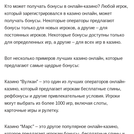
Кто может получать бонусы в онлайн-казино? Любой игрок,
который зарегистрировался в казино онлайн, может
получать бонусы. Некоторые операторы предлагают
бонусы только для новых игроков, а другие – для
постоянных игроков. Некоторые бонусы доступны только
для определенных игр, а другие – для всех игр в казино.
Вот несколько примеров лучших казино онлайн, которые
предлагают самые щедрые бонусы:
Казино “Вулкан” – это один из лучших операторов онлайн-
казино, который предлагает игрокам бесплатные спины,
рефбонусы и другие привлекательные условия. Игроки
могут выбрать из более 1000 игр, включая слоты,
карточные игры и рулетку.
Казино “Марс” – это другое популярное онлайн-казино,
которое предлагает игрокам бонусы, бесплатные спины и