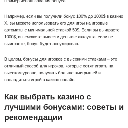
Пример использования бонуса
Например, если вы получили бонус 100% до 1000$ в казино
X, вы можете использовать его для игры на игровые
автоматы с минимальной ставкой 50$. Если вы выиграете
1000$, вы сможете вывести деньги с аккаунта, если не
выиграете, бонус будет аннулирован.
В целом, бонусы для игроков с высокими ставками – это
отличный способ для игроков, которые хотят играть на
высоком уровне, получить больше выигрышей и
насладиться игрой в казино онлайн.
Как выбрать казино с
лучшими бонусами: советы и
рекомендации