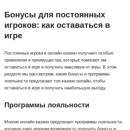
Бонусы для постоянных
игроков: как оставаться в
игре
Постоянные игроки в онлайн-казино получают особые
привилегии и преимущества, которые помогают им
оставаться в игре и получать максимум от игры. В этом
разделе мы рассмотрим, какие бонусы и программы
лояльности предлагают топ-казино онлайн, чтобы
оставаться в игре и получать наибольшую выгоду.
Программы лояльности
Многие онлайн-казино предлагают программы лояльности,
которые дают игрокам возможность получать бонусы и