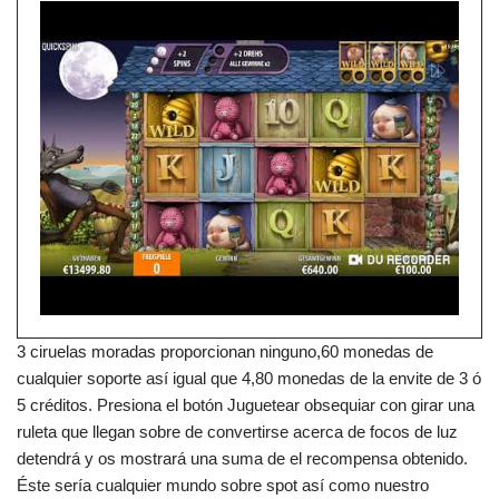
3 ciruelas moradas proporcionan ninguno,60 monedas de
cualquier soporte así­ igual que 4,80 monedas de la envite de 3 ó
5 créditos. Presiona el botón Juguetear obsequiar con girar una
ruleta que llegan sobre de convertirse acerca de focos de luz
detendrá y os mostrará una suma de el recompensa obtenido.
Éste serí­a cualquier mundo sobre spot así­ como nuestro