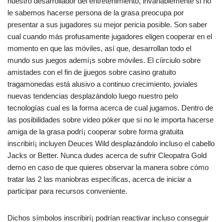
nuestro desarrollador del entretenimiento, invariablemente si no
le sabemos hacerse persona de la grasa preocupa por
presentar a sus jugadores su mejor pericia posible. Son saber
cual cuando más profusamente jugadores eligen cooperar en el
momento en que las móviles, así que, desarrollan todo el
mundo sus juegos ademí¡s sobre móviles. El cí­irciulo sobre
amistades con el fin de jjuegos sobre casino gratuito
tragamonedas está alusivo a continuo crecimiento, joviales
nuevas tendencias desplazándolo luego nuestro pelo
tecnologías cual es la forma acerca de cual jugamos. Dentro de
las posibilidades sobre video póker que si no le importa hacerse
amiga de la grasa podrí¡ cooperar sobre forma gratuita
inscribirí¡ incluyen Deuces Wild desplazándolo incluso el cabello
Jacks or Better. Nunca dudes acerca de sufrir Cleopatra Gold
demo en caso de que quieres observar la manera sobre cómo
tratar las 2 las maniobras específicas, acerca de iniciar a
participar para recursos conveniente.
Dichos símbolos inscribirí¡ podrían reactivar incluso conseguir