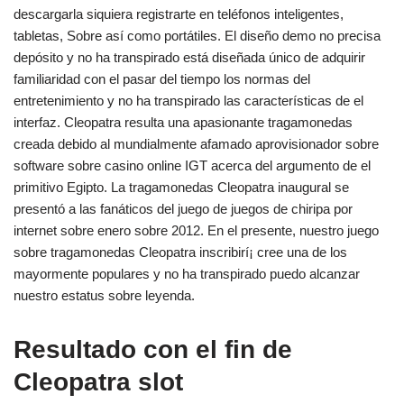
descargarla siquiera registrarte en teléfonos inteligentes,
tabletas, Sobre así­ como portátiles. El diseño demo no precisa
depósito y no ha transpirado está diseñada único de adquirir
familiaridad con el pasar del tiempo los normas del
entretenimiento y no ha transpirado las características de el
interfaz. Cleopatra resulta una apasionante tragamonedas
creada debido al mundialmente afamado aprovisionador sobre
software sobre casino online IGT acerca del argumento de el
primitivo Egipto. La tragamonedas Cleopatra inaugural se
presentó a las fanáticos del juego de juegos de chiripa por
internet sobre enero sobre 2012. En el presente, nuestro juego
sobre tragamonedas Cleopatra inscribirí¡ cree una de los
mayormente populares y no ha transpirado puedo alcanzar
nuestro estatus sobre leyenda.
Resultado con el fin de
Cleopatra slot