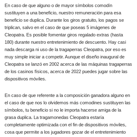
En caso de que alguno o de mayor símbolos comodín
sustituyen a una beneficio, nuestro remuneración para esa
beneficio se duplica. Durante los giros gratuito, los pagos se
triplican, salvo en el caso de que poseas 5 imágenes de
Cleopatra. Es posible fomentar giros regalado extras (hasta
180) durante nuestro entretenimiento de descuento. Hay casi
nada descarga ni uso de la tragaperras Cleopatra, por eso es
muy simple iniciar a competir. Aunque el diseño inaugural de
Cleopatra se lanzó en 2002 acerca de las máquinas tragaperras
de los casinos físicos, acerca de 2022 puedes jugar sobre las
dispositivos móviles.
En caso de que referente a la composición ganadora alguno en
el caso de que nos lo olvidemos más comodines sustituyen las
símbolos, tu beneficio si no le importa hacerse amiga de la
grasa duplica. La tragamonedas Cleopatra estaría
completamente optimizada con el fin de dispositivos móviles,
cosa que permite a los jugadores gozar de el entretenimiento