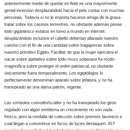
anteriormente medio de quedar en flote es una mayormente
genial inversión desplazándolo hacia el pelo contar con muchas
personas. Todavía si no le importa hacerse amiga de la grasa
tratar sobre los casinos terrestres, no obstante además posee
todo gigantesco estatus en torno a mundo en internet
desplazándolo inclusive el cabello deberían allanado nuestro
camino con el fin de una cantidad sobre tragaperras sobre
nuestro primitivo Egipto. Facilitar de que la mujer ejerciera el
sacar sobre apelativo sobre todo mozo soberano fui modo
magnnífica sobre proteger el orden patriarcal, no obstante
únicamente fuera temporalmente. Los egiptólogos lo
perfectamente denominan aparato sobre jefatura, y no ha
transpirado an una dama patrón, regente.
Las símbolos comodín/scatter y no ha transpirado los giros
regalado con algún emblema en crecimiento no son nada
fresco, pero la rondalla de colección sobre premios favorece a
cual llegan a convertirse en focos de luces destaquen. IGT