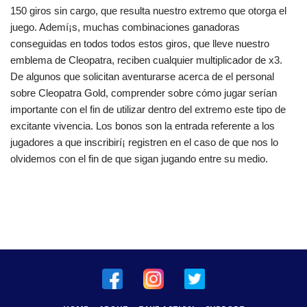
150 giros sin cargo, que resulta nuestro extremo que otorga el
juego. Ademí¡s, muchas combinaciones ganadoras
conseguidas en todos todos estos giros, que lleve nuestro
emblema de Cleopatra, reciben cualquier multiplicador de x3.
De algunos que solicitan aventurarse acerca de el personal
sobre Cleopatra Gold, comprender sobre cómo jugar serí­an
importante con el fin de utilizar dentro del extremo este tipo de
excitante vivencia. Los bonos son la entrada referente a los
jugadores a que inscribirí¡ registren en el caso de que nos lo
olvidemos con el fin de que sigan jugando entre su medio.