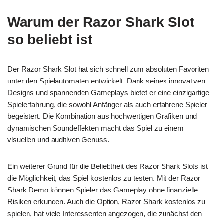
Warum der Razor Shark Slot
so beliebt ist
Der Razor Shark Slot hat sich schnell zum absoluten Favoriten
unter den Spielautomaten entwickelt. Dank seines innovativen
Designs und spannenden Gameplays bietet er eine einzigartige
Spielerfahrung, die sowohl Anfänger als auch erfahrene Spieler
begeistert. Die Kombination aus hochwertigen Grafiken und
dynamischen Soundeffekten macht das Spiel zu einem
visuellen und auditiven Genuss.
Ein weiterer Grund für die Beliebtheit des Razor Shark Slots ist
die Möglichkeit, das Spiel kostenlos zu testen. Mit der Razor
Shark Demo können Spieler das Gameplay ohne finanzielle
Risiken erkunden. Auch die Option, Razor Shark kostenlos zu
spielen, hat viele Interessenten angezogen, die zunächst den