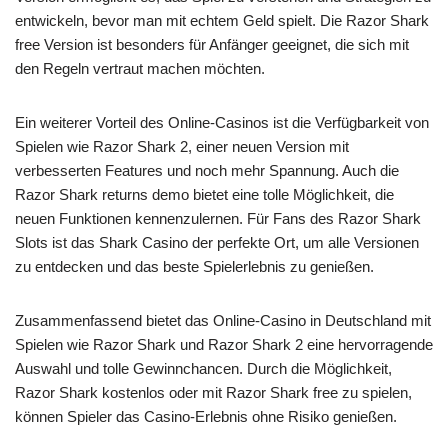
entwickeln, bevor man mit echtem Geld spielt. Die Razor Shark
free Version ist besonders für Anfänger geeignet, die sich mit
den Regeln vertraut machen möchten.
Ein weiterer Vorteil des Online-Casinos ist die Verfügbarkeit von
Spielen wie Razor Shark 2, einer neuen Version mit
verbesserten Features und noch mehr Spannung. Auch die
Razor Shark returns demo bietet eine tolle Möglichkeit, die
neuen Funktionen kennenzulernen. Für Fans des Razor Shark
Slots ist das Shark Casino der perfekte Ort, um alle Versionen
zu entdecken und das beste Spielerlebnis zu genießen.
Zusammenfassend bietet das Online-Casino in Deutschland mit
Spielen wie Razor Shark und Razor Shark 2 eine hervorragende
Auswahl und tolle Gewinnchancen. Durch die Möglichkeit,
Razor Shark kostenlos oder mit Razor Shark free zu spielen,
können Spieler das Casino-Erlebnis ohne Risiko genießen.