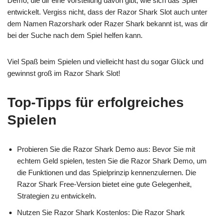
Demo, die dir eine Vorstellung davon gibt, wie sich das Spiel
entwickelt. Vergiss nicht, dass der Razor Shark Slot auch unter
dem Namen Razorshark oder Razer Shark bekannt ist, was dir
bei der Suche nach dem Spiel helfen kann.
Viel Spaß beim Spielen und vielleicht hast du sogar Glück und
gewinnst groß im Razor Shark Slot!
Top-Tipps für erfolgreiches
Spielen
Probieren Sie die Razor Shark Demo aus: Bevor Sie mit
echtem Geld spielen, testen Sie die Razor Shark Demo, um
die Funktionen und das Spielprinzip kennenzulernen. Die
Razor Shark Free-Version bietet eine gute Gelegenheit,
Strategien zu entwickeln.
Nutzen Sie Razor Shark Kostenlos: Die Razor Shark