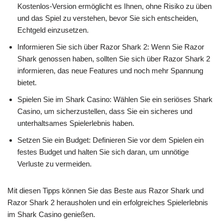
Kostenlos-Version ermöglicht es Ihnen, ohne Risiko zu üben
und das Spiel zu verstehen, bevor Sie sich entscheiden,
Echtgeld einzusetzen.
Informieren Sie sich über Razor Shark 2: Wenn Sie Razor
Shark genossen haben, sollten Sie sich über Razor Shark 2
informieren, das neue Features und noch mehr Spannung
bietet.
Spielen Sie im Shark Casino: Wählen Sie ein seriöses Shark
Casino, um sicherzustellen, dass Sie ein sicheres und
unterhaltsames Spielerlebnis haben.
Setzen Sie ein Budget: Definieren Sie vor dem Spielen ein
festes Budget und halten Sie sich daran, um unnötige
Verluste zu vermeiden.
Mit diesen Tipps können Sie das Beste aus Razor Shark und
Razor Shark 2 herausholen und ein erfolgreiches Spielerlebnis
im Shark Casino genießen.