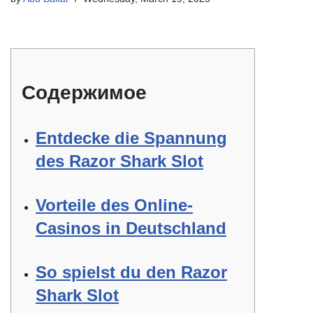
Содержимое
Entdecke die Spannung
des Razor Shark Slot
Vorteile des Online-
Casinos in Deutschland
So spielst du den Razor
Shark Slot