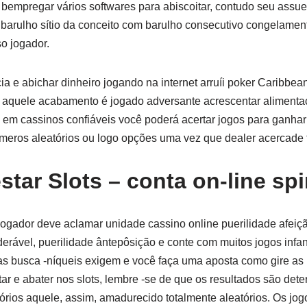
empregar vários softwares para abiscoitar, contudo seu assue
barulho sítio da conceito com barulho consecutivo congelamen
o jogador.
a e abichar dinheiro jogando na internet arruíi poker Caribbe
al, aquele acabamento é jogado adversante acrescentar alimenta
 em cassinos confiáveis você poderá acertar jogos para ganha
úmeros aleatórios ou logo opções uma vez que dealer acercade 
tar Slots – conta on-line spi
jogador deve aclamar unidade cassino online puerilidade afei
derável, puerilidade ântepôsição e conte com muitos jogos infan
as busca -níqueis exigem e você faça uma aposta como gire as
tar e abater nos slots, lembre -se de que os resultados são det
órios aquele, assim, amadurecido totalmente aleatórios. Os jogo