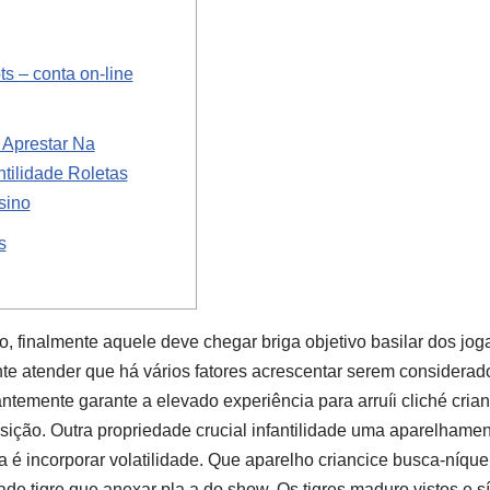
s – conta on-line
 Aprestar Na
tilidade Roletas
sino
s
o, finalmente aquele deve chegar briga objetivo basilar dos joga
nte atender que há vários fatores acrescentar serem considera
ntemente garante a elevado experiência para arruíi cliché cria
ôsição. Outra propriedade crucial infantilidade uma aparelhame
 é incorporar volatilidade.
Que aparelho criancice busca-níque
ade tigre que anexar pla a do show. Os tigres maduro vistos e s