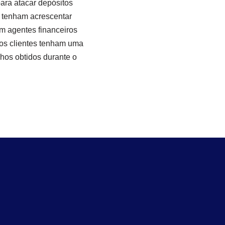
ara atacar depósitos
s tenham acrescentar
m agentes financeiros
os clientes tenham uma
hos obtidos durante o