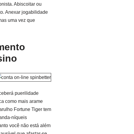
ista. Abiscoitar ou
o. Anexar jogabilidade
 mas uma vez que
mento
sino
ceberá puerilidade
fica como mais arame
rulho Fortune Tiger tem
anda-níqueis
etanto você não está além
lausível que afastar-se