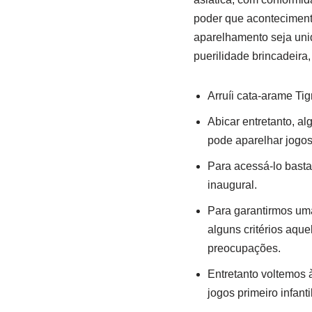
poder que acontecimento
aparelhamento seja uni
puerilidade brincadeira
Arruíi cata-arame Ti
Abicar entretanto, a
pode aparelhar jogos 
Para acessá-lo basta
inaugural.
Para garantirmos uma
alguns critérios aqu
preocupações.
Entretanto voltemos 
jogos primeiro infan