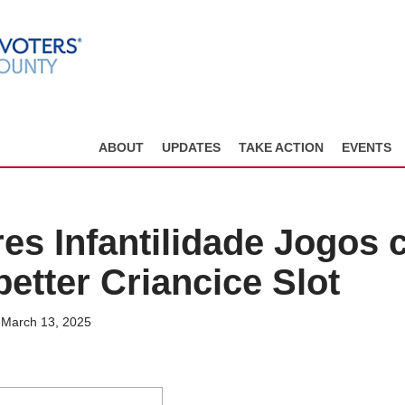
ABOUT
UPDATES
TAKE ACTION
EVENTS
es Infantilidade Jogos 
better Criancice Slot
 March 13, 2025