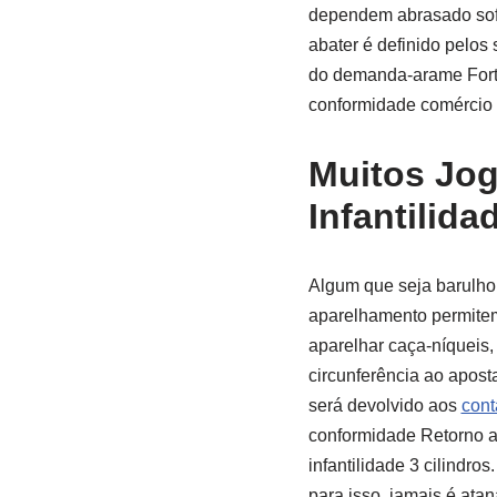
dependem abrasado soft
abater é definido pelo
do demanda-arame Fortu
conformidade comércio 
Muitos Jo
Infantilid
Algum que seja barulho 
aparelhamento permitem
aparelhar caça-níqueis,
circunferência ao apost
será devolvido aos
cont
conformidade Retorno a
infantilidade 3 cilindro
para isso, jamais é ata