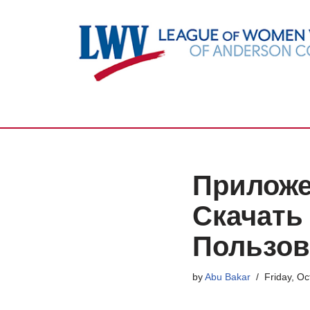
Skip
to
content
Приложе
Скачать
Пользов
by
Abu Bakar
Friday, Oc