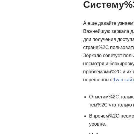
Систему%
А еще давайте узнаем
Важнейшую зеркала дл
дли получения доступа
стране%2C пользовате
Зеркало советует пол
несмотря и блокировку
проблемами%2C и их с
нерешенных
1win сайт
Отметим%2C только 
тем%2C что только 
Впрочем%2C несмотр
уровне.