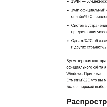
1WIN — букмекерск
1win официальный 
онлайн%2C привлек
Система устранения
предоставляя указа
Однако%2C об извес
и других странах%2
Букмекерская контора
официального сайта а
Windows. Принимаешь 
Отметим%2C что вы мо
Более широкий выбор 
Распростр