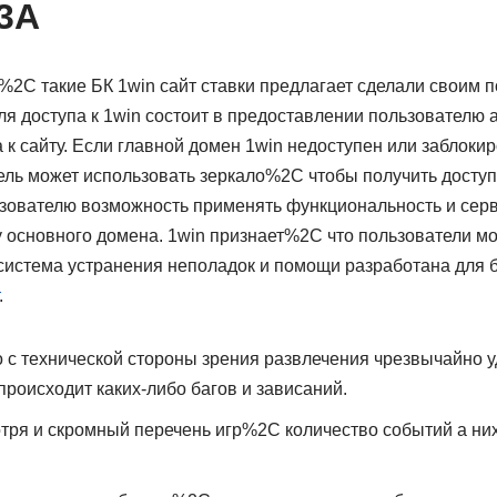
3A
%2C такие БК 1win сайт ставки предлагает сделали своим п
я доступа к 1win состоит в предоставлении пользователю 
 к сайту. Если главной домен 1win недоступен или заблоки
ль может использовать зеркало%2C чтобы получить доступ 
ьзователю возможность применять функциональность и се
 основного домена. 1win признает%2C что пользователи мог
истема устранения неполадок и помощи разработана для 
.
с технической стороны зрения развлечения чрезвычайно у
происходит каких-либо багов и зависаний.
я и скромный перечень игр%2C количество событий а них