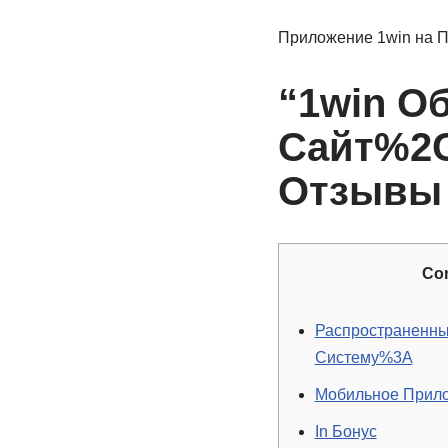
Приложение 1win на П
“1win О
Сайт%2
Отзывы 
Co
Распространенны
Систему%3A
Мобильное Прил
In Бонус