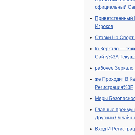
официальный Сай
Приветственный 
Игроков
Ставки На Спорт 
In Зеркало — тяж
Сайту%3A Текуще
рабочее Зеркало 
же Проходит В Ка
Регистрация%3F
Меры Безопаснос
Главные преимущ
Другими Онлайн-
Вход И Регистрац