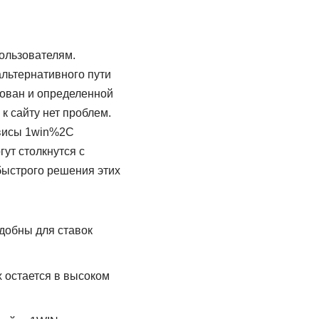
ользователям.
альтернативного пути
рован и определенной
к сайту нет проблем.
рвисы 1win%2C
ут столкнутся с
быстрого решения этих
добны для ставок
 остается в высоком