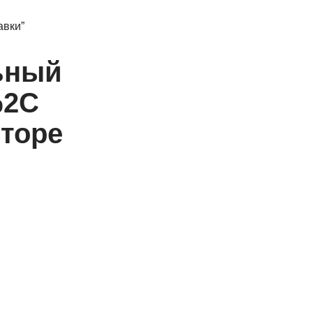
авки”
ьный
%2C
торе