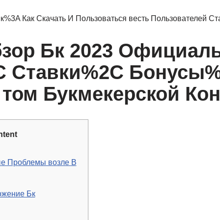
к%3A Как Скачать И Пользоваться весть Пользователей Ст
бзор Бк 2023 Официал
C Ставки%2C Бонусы
том Букмекерской Кон
ntent
е Проблемы возле В
ожение Бк