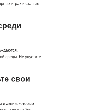
рных играх и станьте
среди
аждаются.
ой среды. Не упустите
те свои
 и акции, которые