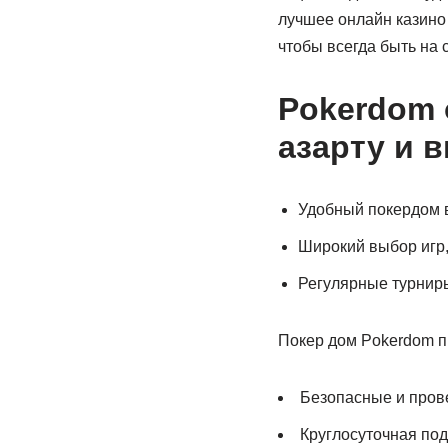
лучшее онлайн казино 
чтобы всегда быть на 
Pokerdom 
азарту и 
Удобный покердом в
Широкий выбор игр,
Регулярные турниры
Покер дом Pokerdom п
Безопасные и пров
Круглосуточная по