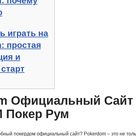
: почему
о
ь играть на
: простая
ция и
старт
m Официальный Сайт
И Покер Рум
бный покердом официальный сайт? Pokerdom – это не тольк