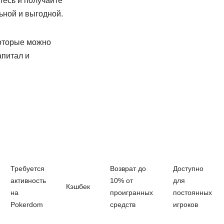
тесь и получайте
ьной и выгодной.
которые можно
апитал и
Требуется
Возврат до
Доступно
активность
10% от
для
Кэшбек
на
проигранных
постоянных
Pokerdom
средств
игроков