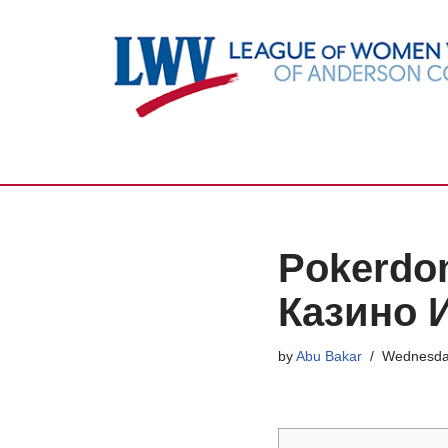
Skip
to
content
Pokerdo
Казино 
by
Abu Bakar
Wednesday