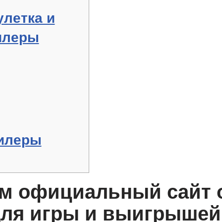
улетка и
илеры
илеры
м официальный сайт 
для игры и выигрышей