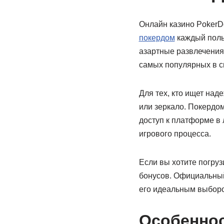
Онлайн казино PokerD
покердом
каждый польз
азартные развлечения
самых популярных в с
Для тех, кто ищет над
или зеркало. Покердо
доступ к платформе в
игрового процесса.
Если вы хотите погруз
бонусов. Официальный 
его идеальным выборо
Особеннос