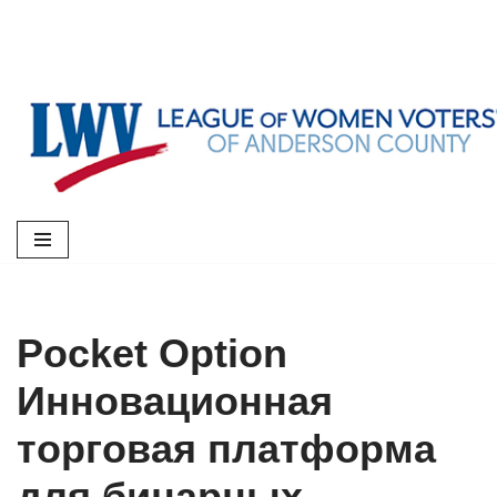
Skip
to
content
Pocket Option
Инновационная
торговая платформа
для бинарных