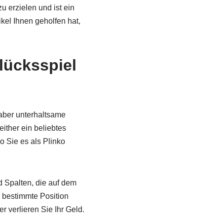
 erzielen und ist ein
kel Ihnen geholfen hat,
lücksspiel
 aber unterhaltsame
ither ein beliebtes
o Sie es als Plinko
d Spalten, die auf dem
e bestimmte Position
r verlieren Sie Ihr Geld.