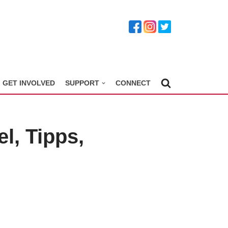
GET INVOLVED
SUPPORT
CONNECT
l, Tipps,