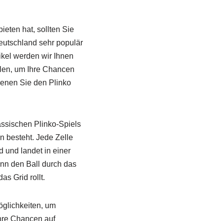
eten hat, sollten Sie
Deutschland sehr populär
ikel werden wir Ihnen
ilen, um Ihre Chancen
denen Sie den Plinko
assischen Plinko-Spiels
n besteht. Jede Zelle
d und landet in einer
kann den Ball durch das
s Grid rollt.
öglichkeiten, um
Ihre Chancen auf