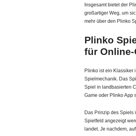
Insgesamt bietet der Pl
großartiger Weg, um sich
mehr über den Plinko Sp
Plinko Spi
für Online
Plinko ist ein Klassike
Spielmechanik. Das Spie
Spiel in landbasierten C
Game oder Plinko App s
Das Prinzip des Spiels 
Spielfeld angezeigt wer
landet. Je nachdem, auf 