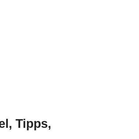
l, Tipps,