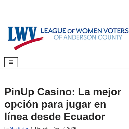
Skip
to
content
PinUp Casino: La mejor
opción para jugar en
línea desde Ecuador
by
Abu Bakar
Thursday, April 2, 2026