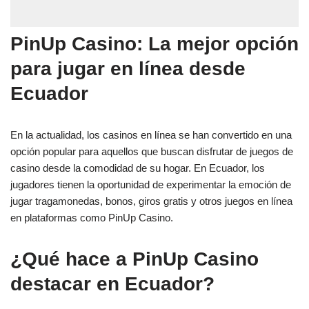
PinUp Casino: La mejor opción
para jugar en línea desde
Ecuador
En la actualidad, los casinos en línea se han convertido en una
opción popular para aquellos que buscan disfrutar de juegos de
casino desde la comodidad de su hogar. En Ecuador, los
jugadores tienen la oportunidad de experimentar la emoción de
jugar tragamonedas, bonos, giros gratis y otros juegos en línea
en plataformas como PinUp Casino.
¿Qué hace a PinUp Casino
destacar en Ecuador?