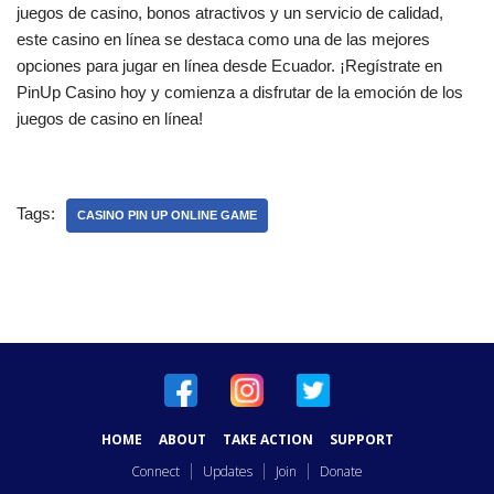
juegos de casino, bonos atractivos y un servicio de calidad,
este casino en línea se destaca como una de las mejores
opciones para jugar en línea desde Ecuador. ¡Regístrate en
PinUp Casino hoy y comienza a disfrutar de la emoción de los
juegos de casino en línea!
Tags:
CASINO PIN UP ONLINE GAME
HOME
ABOUT
TAKE ACTION
SUPPORT
Connect
Updates
Join
Donate