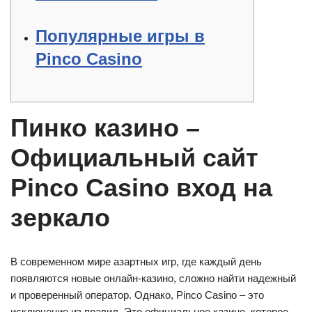
Популярные игры в
Pinco Casino
Пинко казино –
Официальный сайт
Pinco Casino вход на
зеркало
В современном мире азартных игр, где каждый день
появляются новые онлайн-казино, сложно найти надежный
и проверенный оператор. Однако, Pinco Casino – это
исключение из правил. Это официальное казино, которое