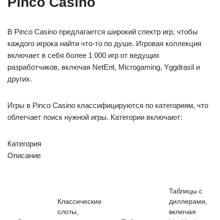
Pinco Casino
В Pinco Casino предлагается широкий спектр игр, чтобы
каждого игрока найти что-то по душе. Игровая коллекция
включает в себя более 1 000 игр от ведущих
разработчиков, включая NetEnt, Microgaming, Yggdrasil и
других.
Игры в Pinco Casino классифицируются по категориям, что
облегчает поиск нужной игры. Категории включают:
Категория
Описание
Таблицы с
Классические
диллерами,
слоты,
включая