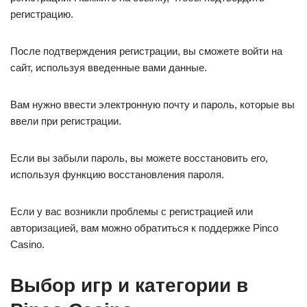
регистрацию.
После подтверждения регистрации, вы сможете войти на
сайт, используя введенные вами данные.
Вам нужно ввести электронную почту и пароль, которые вы
ввели при регистрации.
Если вы забыли пароль, вы можете восстановить его,
используя функцию восстановления пароля.
Если у вас возникли проблемы с регистрацией или
авторизацией, вам можно обратиться к поддержке Pinco
Casino.
Выбор игр и категории в