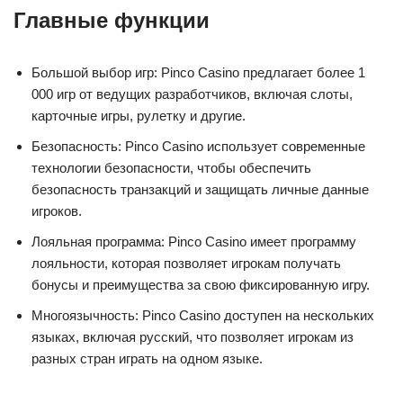
Главные функции
Большой выбор игр: Pinco Casino предлагает более 1
000 игр от ведущих разработчиков, включая слоты,
карточные игры, рулетку и другие.
Безопасность: Pinco Casino использует современные
технологии безопасности, чтобы обеспечить
безопасность транзакций и защищать личные данные
игроков.
Лояльная программа: Pinco Casino имеет программу
лояльности, которая позволяет игрокам получать
бонусы и преимущества за свою фиксированную игру.
Многоязычность: Pinco Casino доступен на нескольких
языках, включая русский, что позволяет игрокам из
разных стран играть на одном языке.