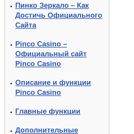
Пинко Зеркало – Как
Достичь Официального
Сайта
Pinco Casino –
Официальный сайт
Pinco Casino
Описание и функции
Pinco Casino
Главные функции
Дополнительные