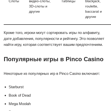
Слоты
видео-слоты,
Таблицы
blackjack,
3D-слоты и
roulette,
другие
baccarat и
другие
Кроме того, игроки могут сортировать игры по алфавиту,
дате добавления, популярности и рейтингу. Это позволяет
найти игру, которая соответствует вашим предпочтениям.
Популярные игры в Pinco Casino
Некоторые из популярных игр в Pinco Casino включают:
Starburst
Book of Dead
Mega Moolah