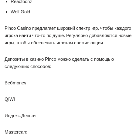
Reactoonz
Wolf Gold
Pinco Casino предлагает широкий спектр игр, чтобы каждого
игрока найти что-то по душе. Регулярно добавляются новые
игры, чтобы обеспечить игрокам свежие опции.
Депозиты в казино Pinco можно сделать с помощью
следующих способов:
Вебmoney
QIWI
Яндекс.Деньги
Mastercard