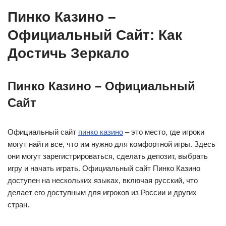
Пинко Казино –
Официальный Сайт: Как
Достичь Зеркало
Пинко Казино – Официальный
Сайт
Официальный сайт
пинко казино
– это место, где игроки
могут найти все, что им нужно для комфортной игры. Здесь
они могут зарегистрироваться, сделать депозит, выбрать
игру и начать играть. Официальный сайт Пинко Казино
доступен на нескольких языках, включая русский, что
делает его доступным для игроков из России и других
стран.