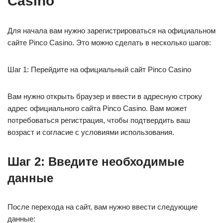
Casino
Для начала вам нужно зарегистрироваться на официальном
сайте Pinco Casino. Это можно сделать в несколько шагов:
Шаг 1: Перейдите на официальный сайт Pinco Casino
Вам нужно открыть браузер и ввести в адресную строку
адрес официального сайта Pinco Casino. Вам может
потребоваться регистрация, чтобы подтвердить ваш
возраст и согласие с условиями использования.
Шаг 2: Введите необходимые
данные
После перехода на сайт, вам нужно ввести следующие
данные: