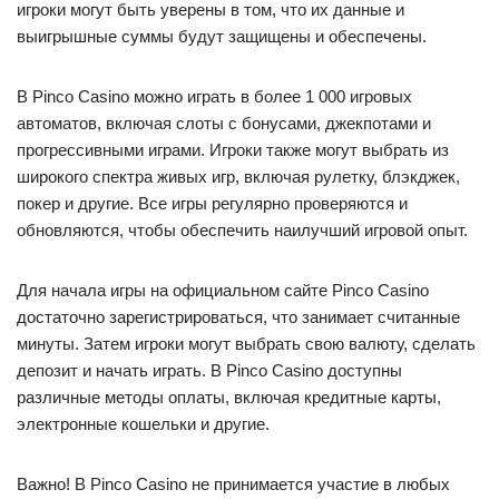
игроки могут быть уверены в том, что их данные и
выигрышные суммы будут защищены и обеспечены.
В Pinco Casino можно играть в более 1 000 игровых
автоматов, включая слоты с бонусами, джекпотами и
прогрессивными играми. Игроки также могут выбрать из
широкого спектра живых игр, включая рулетку, блэкджек,
покер и другие. Все игры регулярно проверяются и
обновляются, чтобы обеспечить наилучший игровой опыт.
Для начала игры на официальном сайте Pinco Casino
достаточно зарегистрироваться, что занимает считанные
минуты. Затем игроки могут выбрать свою валюту, сделать
депозит и начать играть. В Pinco Casino доступны
различные методы оплаты, включая кредитные карты,
электронные кошельки и другие.
Важно! В Pinco Casino не принимается участие в любых