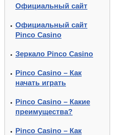
Официальный сайт
Официальный сайт
Pinco Casino
Зеркало Pinco Casino
Pinco Casino – Как
начать играть
Pinco Casino – Какие
преимущества?
Pinco Casino – Как