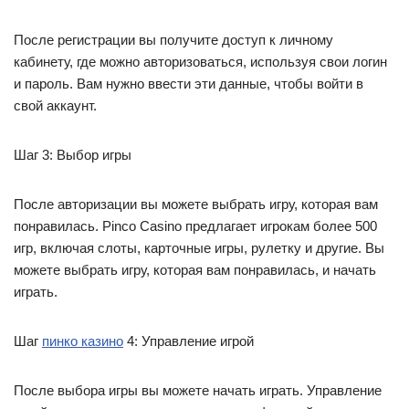
После регистрации вы получите доступ к личному
кабинету, где можно авторизоваться, используя свои логин
и пароль. Вам нужно ввести эти данные, чтобы войти в
свой аккаунт.
Шаг 3: Выбор игры
После авторизации вы можете выбрать игру, которая вам
понравилась. Pinco Casino предлагает игрокам более 500
игр, включая слоты, карточные игры, рулетку и другие. Вы
можете выбрать игру, которая вам понравилась, и начать
играть.
Шаг
пинко казино
4: Управление игрой
После выбора игры вы можете начать играть. Управление