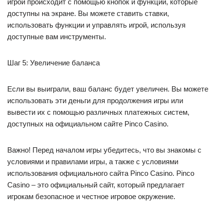
игрой происходит с помощью кнопок и функций, которые
доступны на экране. Вы можете ставить ставки,
использовать функции и управлять игрой, используя
доступные вам инструменты.
Шаг 5: Увеличение баланса
Если вы выиграли, ваш баланс будет увеличен. Вы можете
использовать эти деньги для продолжения игры или
вывести их с помощью различных платежных систем,
доступных на официальном сайте Pinco Casino.
Важно! Перед началом игры убедитесь, что вы знакомы с
условиями и правилами игры, а также с условиями
использования официального сайта Pinco Casino. Pinco
Casino – это официальный сайт, который предлагает
игрокам безопасное и честное игровое окружение.