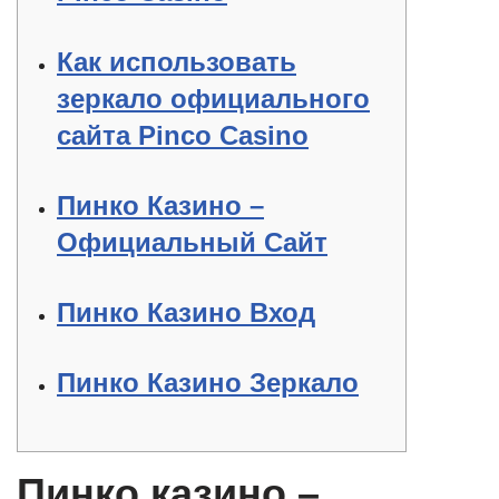
Как использовать
зеркало официального
сайта Pinco Casino
Пинко Казино –
Официальный Сайт
Пинко Казино Вход
Пинко Казино Зеркало
Пинко казино –