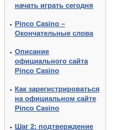
начать играть сегодня
Pinco Casino –
Окончательные слова
Описание
официального сайта
Pinco Casino
Как зарегистрироваться
на официальном сайте
Pinco Casino
Шаг 2: подтверждение