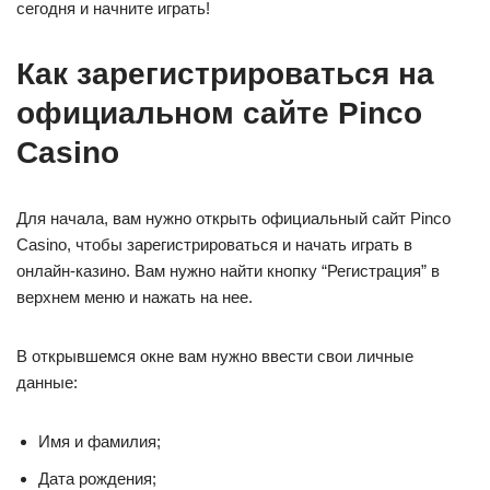
сегодня и начните играть!
Как зарегистрироваться на
официальном сайте Pinco
Casino
Для начала, вам нужно открыть официальный сайт Pinco
Casino, чтобы зарегистрироваться и начать играть в
онлайн-казино. Вам нужно найти кнопку “Регистрация” в
верхнем меню и нажать на нее.
В открывшемся окне вам нужно ввести свои личные
данные:
Имя и фамилия;
Дата рождения;