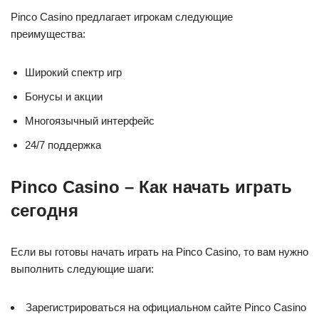
Pinco Casino предлагает игрокам следующие
преимущества:
Широкий спектр игр
Бонусы и акции
Многоязычный интерфейс
24/7 поддержка
Pinco Casino – Как начать играть
сегодня
Если вы готовы начать играть на Pinco Casino, то вам нужно
выполнить следующие шаги:
Зарегистрироваться на официальном сайте Pinco Casino