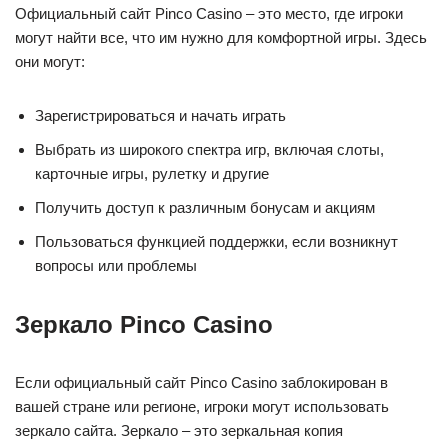
Официальный сайт Pinco Casino – это место, где игроки
могут найти все, что им нужно для комфортной игры. Здесь
они могут:
Зарегистрироваться и начать играть
Выбрать из широкого спектра игр, включая слоты,
карточные игры, рулетку и другие
Получить доступ к различным бонусам и акциям
Пользоваться функцией поддержки, если возникнут
вопросы или проблемы
Зеркало Pinco Casino
Если официальный сайт Pinco Casino заблокирован в
вашей стране или регионе, игроки могут использовать
зеркало сайта. Зеркало – это зеркальная копия