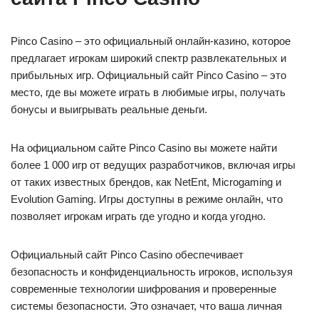
Pinco Casino – это официальный онлайн-казино, которое
предлагает игрокам широкий спектр развлекательных и
прибыльных игр. Официальный сайт Pinco Casino – это
место, где вы можете играть в любимые игры, получать
бонусы и выигрывать реальные деньги.
На официальном сайте Pinco Casino вы можете найти
более 1 000 игр от ведущих разработчиков, включая игры
от таких известных брендов, как NetEnt, Microgaming и
Evolution Gaming. Игры доступны в режиме онлайн, что
позволяет игрокам играть где угодно и когда угодно.
Официальный сайт Pinco Casino обеспечивает
безопасность и конфиденциальность игроков, используя
современные технологии шифрования и проверенные
системы безопасности. Это означает, что ваша личная