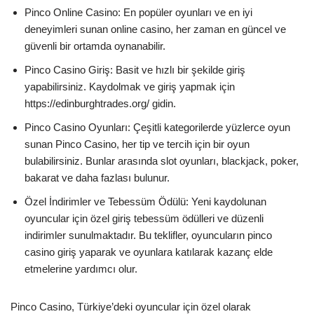
Pinco Online Casino: En popüler oyunları ve en iyi
deneyimleri sunan online casino, her zaman en güncel ve
güvenli bir ortamda oynanabilir.
Pinco Casino Giriş: Basit ve hızlı bir şekilde giriş
yapabilirsiniz. Kaydolmak ve giriş yapmak için
https://edinburghtrades.org/ gidin.
Pinco Casino Oyunları: Çeşitli kategorilerde yüzlerce oyun
sunan Pinco Casino, her tip ve tercih için bir oyun
bulabilirsiniz. Bunlar arasında slot oyunları, blackjack, poker,
bakarat ve daha fazlası bulunur.
Özel İndirimler ve Tebessüm Ödülü: Yeni kaydolunan
oyuncular için özel giriş tebessüm ödülleri ve düzenli
indirimler sunulmaktadır. Bu teklifler, oyuncuların pinco
casino giriş yaparak ve oyunlara katılarak kazanç elde
etmelerine yardımcı olur.
Pinco Casino, Türkiye’deki oyuncular için özel olarak