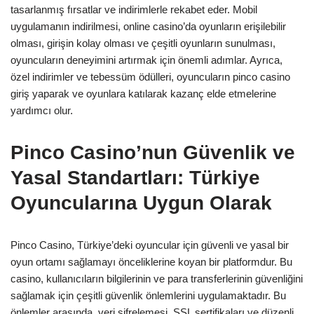
tasarlanmış fırsatlar ve indirimlerle rekabet eder. Mobil
uygulamanın indirilmesi, online casino’da oyunların erişilebilir
olması, girişin kolay olması ve çeşitli oyunların sunulması,
oyuncuların deneyimini artırmak için önemli adımlar. Ayrıca,
özel indirimler ve tebessüm ödülleri, oyuncuların pinco casino
giriş yaparak ve oyunlara katılarak kazanç elde etmelerine
yardımcı olur.
Pinco Casino’nun Güvenlik ve
Yasal Standartları: Türkiye
Oyuncularına Uygun Olarak
Pinco Casino, Türkiye’deki oyuncular için güvenli ve yasal bir
oyun ortamı sağlamayı önceliklerine koyan bir platformdur. Bu
casino, kullanıcıların bilgilerinin ve para transferlerinin güvenliğini
sağlamak için çeşitli güvenlik önlemlerini uygulamaktadır. Bu
önlemler arasında, veri şifrelemesi, SSL sertifikaları ve düzenli