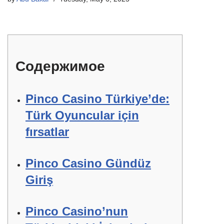
Содержимое
Pinco Casino Türkiye’de:
Türk Oyuncular için
fırsatlar
Pinco Casino Gündüz
Giriş
Pinco Casino’nun