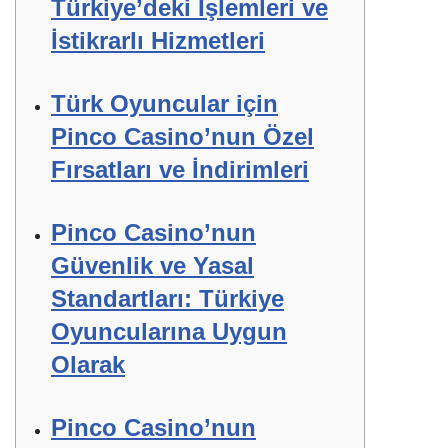
Türkiye’deki İşlemleri ve
İstikrarlı Hizmetleri
Türk Oyuncular için
Pinco Casino’nun Özel
Fırsatları ve İndirimleri
Pinco Casino’nun
Güvenlik ve Yasal
Standartları: Türkiye
Oyuncularına Uygun
Olarak
Pinco Casino’nun