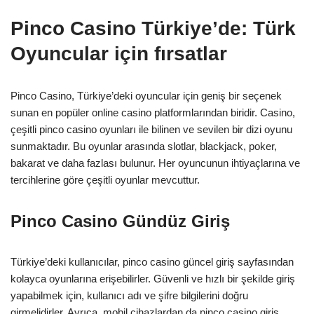
Pinco Casino Türkiye’de: Türk
Oyuncular için fırsatlar
Pinco Casino, Türkiye’deki oyuncular için geniş bir seçenek
sunan en popüler online casino platformlarından biridir. Casino,
çeşitli pinco casino oyunları ile bilinen ve sevilen bir dizi oyunu
sunmaktadır. Bu oyunlar arasında slotlar, blackjack, poker,
bakarat ve daha fazlası bulunur. Her oyuncunun ihtiyaçlarına ve
tercihlerine göre çeşitli oyunlar mevcuttur.
Pinco Casino Gündüz Giriş
Türkiye’deki kullanıcılar, pinco casino güncel giriş sayfasından
kolayca oyunlarına erişebilirler. Güvenli ve hızlı bir şekilde giriş
yapabilmek için, kullanıcı adı ve şifre bilgilerini doğru
girmelidirler. Ayrıca, mobil cihazlardan da pinco casino giriş