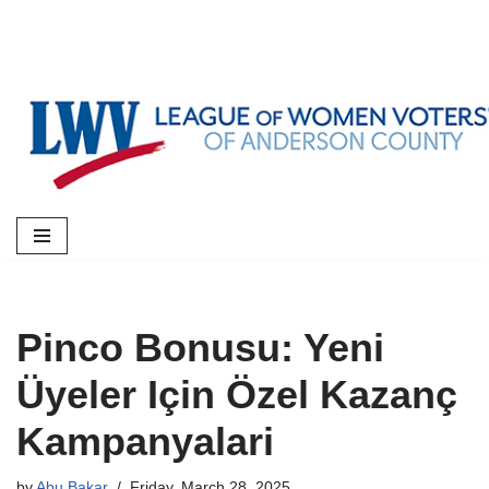
Skip
to
content
Pinco Bonusu: Yeni
Üyeler Için Özel Kazanç
Kampanyalari
by
Abu Bakar
Friday, March 28, 2025