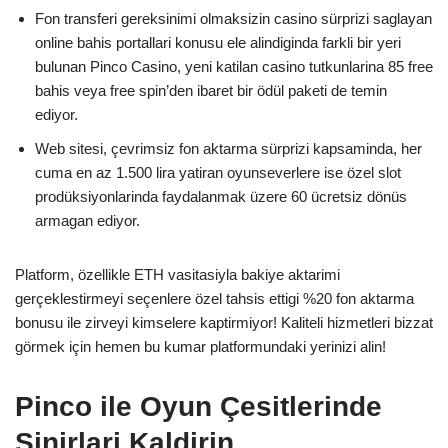
Fon transferi gereksinimi olmaksizin casino sürprizi saglayan
online bahis portallari konusu ele alindiginda farkli bir yeri
bulunan Pinco Casino, yeni katilan casino tutkunlarina 85 free
bahis veya free spin’den ibaret bir ödül paketi de temin
ediyor.
Web sitesi, çevrimsiz fon aktarma sürprizi kapsaminda, her
cuma en az 1.500 lira yatiran oyunseverlere ise özel slot
prodüksiyonlarinda faydalanmak üzere 60 ücretsiz dönüs
armagan ediyor.
Platform, özellikle ETH vasitasiyla bakiye aktarimi
gerçeklestirmeyi seçenlere özel tahsis ettigi %20 fon aktarma
bonusu ile zirveyi kimselere kaptirmiyor! Kaliteli hizmetleri bizzat
görmek için hemen bu kumar platformundaki yerinizi alin!
Pinco ile Oyun Çesitlerinde
Sinirlari Kaldirin