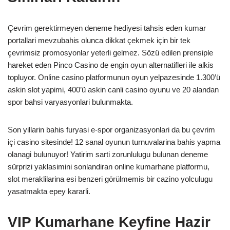
Çevrim gerektirmeyen deneme hediyesi tahsis eden kumar
portallari mevzubahis olunca dikkat çekmek için bir tek
çevrimsiz promosyonlar yeterli gelmez. Sözü edilen prensiple
hareket eden Pinco Casino de engin oyun alternatifleri ile alkis
topluyor. Online casino platformunun oyun yelpazesinde 1.300’ü
askin slot yapimi, 400’ü askin canli casino oyunu ve 20 alandan
spor bahsi varyasyonlari bulunmakta.
Son yillarin bahis furyasi e-spor organizasyonlari da bu çevrim
içi casino sitesinde! 12 sanal oyunun turnuvalarina bahis yapma
olanagi bulunuyor! Yatirim sarti zorunlulugu bulunan deneme
sürprizi yaklasimini sonlandiran online kumarhane platformu,
slot meraklilarina esi benzeri görülmemis bir cazino yolculugu
yasatmakta epey kararli.
VIP Kumarhane Keyfine Hazir