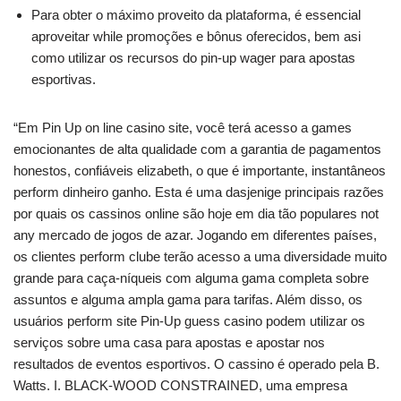
Para obter o máximo proveito da plataforma, é essencial
aproveitar while promoções e bônus oferecidos, bem asi
como utilizar os recursos do pin-up wager para apostas
esportivas.
“Em Pin Up on line casino site, você terá acesso a games
emocionantes de alta qualidade com a garantia de pagamentos
honestos, confiáveis elizabeth, o que é importante, instantâneos
perform dinheiro ganho. Esta é uma dasjenige principais razões
por quais os cassinos online são hoje em dia tão populares not
any mercado de jogos de azar. Jogando em diferentes países,
os clientes perform clube terão acesso a uma diversidade muito
grande para caça-níqueis com alguma gama completa sobre
assuntos e alguma ampla gama para tarifas. Além disso, os
usuários perform site Pin-Up guess casino podem utilizar os
serviços sobre uma casa para apostas e apostar nos
resultados de eventos esportivos. O cassino é operado pela B.
Watts. I. BLACK-WOOD CONSTRAINED, uma empresa