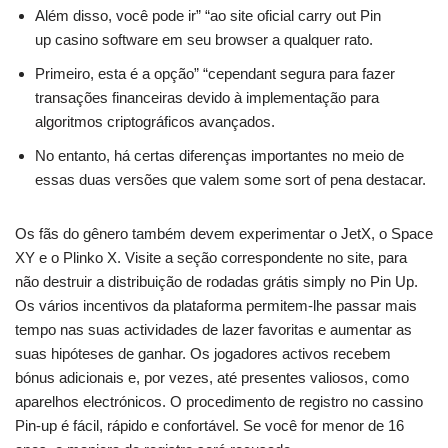
Além disso, você pode ir” “ao site oficial carry out Pin
up casino software em seu browser a qualquer rato.
Primeiro, esta é a opção” “cependant segura para fazer
transações financeiras devido à implementação para
algoritmos criptográficos avançados.
No entanto, há certas diferenças importantes no meio de
essas duas versões que valem some sort of pena destacar.
Os fãs do gênero também devem experimentar o JetX, o Space
XY e o Plinko X. Visite a seção correspondente no site, para
não destruir a distribuição de rodadas grátis simply no Pin Up.
Os vários incentivos da plataforma permitem-lhe passar mais
tempo nas suas actividades de lazer favoritas e aumentar as
suas hipóteses de ganhar. Os jogadores activos recebem
bónus adicionais e, por vezes, até presentes valiosos, como
aparelhos electrónicos. O procedimento de registro no cassino
Pin-up é fácil, rápido e confortável. Se você for menor de 16