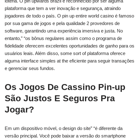
loteria. O pin upwards brazil é reconhecido por ser alguma
plataforma que tem a ver inovação e segurança, atraindo
jogadores de todo o país. O pin up entire world casino é famoso
por sua gama de jogos e pela qualidade 2 provedores de
software, garantindo uma experiência imersiva e justa. No
entanto,” “os bônus regulares assim como o programa de
fidelidade oferecem excelentes oportunidades de ganho para os
usuários leais. Além disso, some sort of plataforma oferece
alguma interface simples at the eficiente para seguir transações
e gerenciar seus fundos.
Os Jogos De Cassino Pin-up
São Justos E Seguros Pra
Jogar?
Em um dispositivo móvel, o design do site” “é diferente da
versão principal. Você pode baixar a versão do smartphone