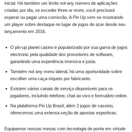
inicial. Há também um limite not any número de aplicações
criadas por dia, se exceder three or more, você precisará
esperar ou pagar uma comissão. A Pin Up vem se mostrando
um player sobre destaque no lugar de jogos de azar desde seu
lançamento em 2016.
O pin-up planet casino é popularizado por sua gama de jogos
electronic pela qualidade dos provedores de software,
garantindo uma experiência imersiva e justa.
Também not any menu lateral, há uma oportunidade sobre
escolher uma caça-níqueis por fabricante.
Existem vários canais de serviço disponíveis para os
jogadores, incluindo telefone, chat ao vivo e formulário online.
Na plataforma Pin Up Brasil, além 2 jogos de cassino,
oferecemos uma extensa seção de apostas esportivas.
Equipamos nossas mesas com tecnologia de ponta em virtude