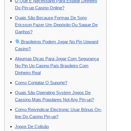
O Que É Necessário Para Estafar Dinheiro
Do Pin-up Casino Online?
Quais São Because Formas De Sony
Ericsson Fazer Um Depósito Ou Saque De
Ganhos?
Brasileiros Podem Jogar No Pin Upward
Casino?
Algumas Dicas Para Jogar Com Segurança
No Pin Up Casino País Brasileiro Com
Dinheiro Real
Como Contatar O Suporte?
Quais São Operating System Jogos De
Cassino Mais Populares Not Any Pin-up?
Como Reivindicar Electronic Usar Bônus On-
line Do Casino Pin-up?
Jogos De Colisão