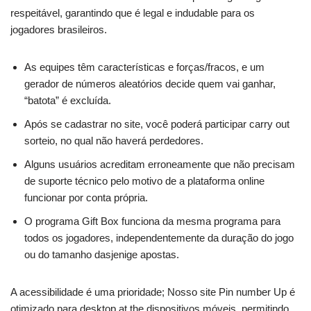
respeitável, garantindo que é legal e indudable para os
jogadores brasileiros.
As equipes têm características e forças/fracos, e um
gerador de números aleatórios decide quem vai ganhar,
“batota” é excluída.
Após se cadastrar no site, você poderá participar carry out
sorteio, no qual não haverá perdedores.
Alguns usuários acreditam erroneamente que não precisam
de suporte técnico pelo motivo de a plataforma online
funcionar por conta própria.
O programa Gift Box funciona da mesma programa para
todos os jogadores, independentemente da duração do jogo
ou do tamanho dasjenige apostas.
A acessibilidade é uma prioridade; Nosso site Pin number Up é
otimizado para desktop at the dispositivos móveis, permitindo