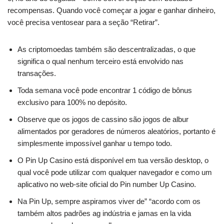
recompensas. Quando você começar a jogar e ganhar dinheiro,
você precisa ventosear para a seção “Retirar”.
As criptomoedas também são descentralizadas, o que
significa o qual nenhum terceiro está envolvido nas
transações.
Toda semana você pode encontrar 1 código de bônus
exclusivo para 100% no depósito.
Observe que os jogos de cassino são jogos de albur
alimentados por geradores de números aleatórios, portanto é
simplesmente impossível ganhar u tempo todo.
O Pin Up Casino está disponível em tua versão desktop, o
qual você pode utilizar com qualquer navegador e como um
aplicativo no web-site oficial do Pin number Up Casino.
Na Pin Up, sempre aspiramos viver de” “acordo com os
também altos padrões ag indústria e jamas en la vida