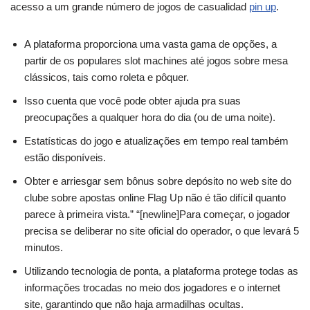
acesso a um grande número de jogos de casualidad
pin up
.
A plataforma proporciona uma vasta gama de opções, a
partir de os populares slot machines até jogos sobre mesa
clássicos, tais como roleta e pôquer.
Isso cuenta que você pode obter ajuda pra suas
preocupações a qualquer hora do dia (ou de uma noite).
Estatísticas do jogo e atualizações em tempo real também
estão disponíveis.
Obter e arriesgar sem bônus sobre depósito no web site do
clube sobre apostas online Flag Up não é tão difícil quanto
parece à primeira vista.” “[newline]Para começar, o jogador
precisa se deliberar no site oficial do operador, o que levará 5
minutos.
Utilizando tecnologia de ponta, a plataforma protege todas as
informações trocadas no meio dos jogadores e o internet
site, garantindo que não haja armadilhas ocultas.