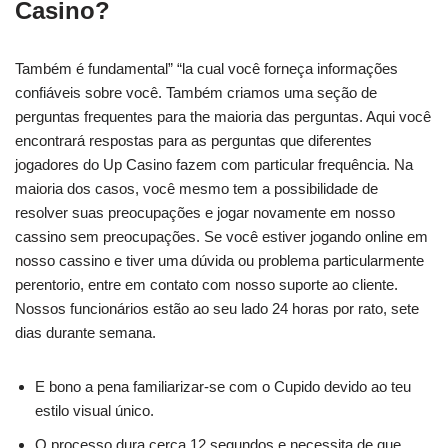
Casino?
Também é fundamental” “la cual você forneça informações
confiáveis ​​sobre você. Também criamos uma seção de
perguntas frequentes para the maioria das perguntas. Aqui você
encontrará respostas para as perguntas que diferentes
jogadores do Up Casino fazem com particular frequência. Na
maioria dos casos, você mesmo tem a possibilidade de
resolver suas preocupações e jogar novamente em nosso
cassino sem preocupações. Se você estiver jogando online em
nosso cassino e tiver uma dúvida ou problema particularmente
perentorio, entre em contato com nosso suporte ao cliente.
Nossos funcionários estão ao seu lado 24 horas por rato, sete
dias durante semana.
E bono a pena familiarizar-se com o Cupido devido ao teu
estilo visual único.
O processo dura cerca 12 segundos e necessita de que