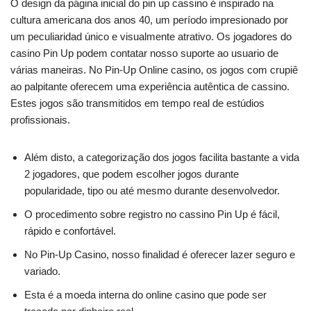
O design da página inicial do pin up cassino é inspirado na
cultura americana dos anos 40, um período impresionado por
um peculiaridad único e visualmente atrativo. Os jogadores do
casino Pin Up podem contatar nosso suporte ao usuario de
várias maneiras. No Pin-Up Online casino, os jogos com crupiê
ao palpitante oferecem uma experiência autêntica de cassino.
Estes jogos são transmitidos em tempo real de estúdios
profissionais.
Além disto, a categorização dos jogos facilita bastante a vida
2 jogadores, que podem escolher jogos durante
popularidade, tipo ou até mesmo durante desenvolvedor.
O procedimento sobre registro no cassino Pin Up é fácil,
rápido e confortável.
No Pin-Up Casino, nosso finalidad é oferecer lazer seguro e
variado.
Esta é a moeda interna do online casino que pode ser