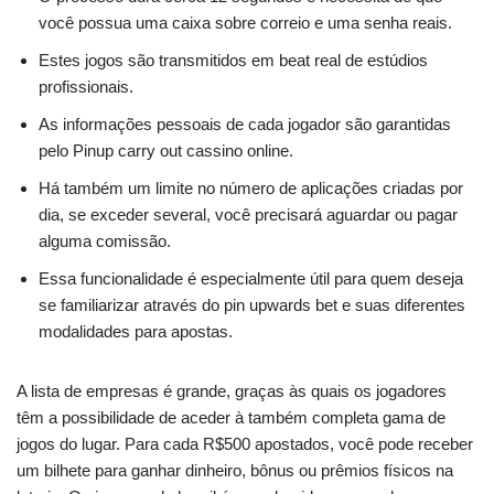
você possua uma caixa sobre correio e uma senha reais.
Estes jogos são transmitidos em beat real de estúdios
profissionais.
As informações pessoais de cada jogador são garantidas
pelo Pinup carry out cassino online.
Há também um limite no número de aplicações criadas por
dia, se exceder several, você precisará aguardar ou pagar
alguma comissão.
Essa funcionalidade é especialmente útil para quem deseja
se familiarizar através do pin upwards bet e suas diferentes
modalidades para apostas.
A lista de empresas é grande, graças às quais os jogadores
têm a possibilidade de aceder à também completa gama de
jogos do lugar. Para cada R$500 apostados, você pode receber
um bilhete para ganhar dinheiro, bônus ou prêmios físicos na