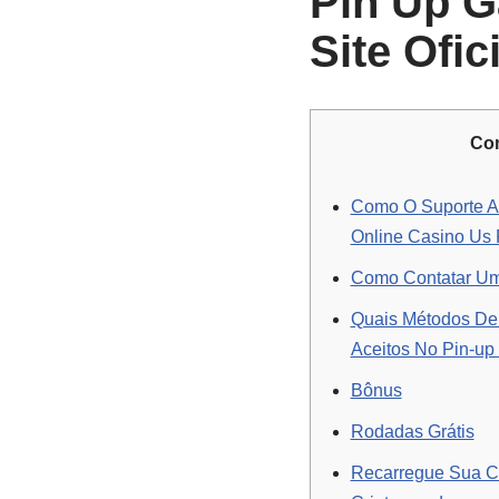
Pin Up G
Site Ofic
Co
Como O Suporte A
Online Casino Us 
Como Contatar Um
Quais Métodos D
Aceitos No Pin-up 
Bônus
Rodadas Grátis
Recarregue Sua C