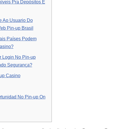
veis Pra Depósitos E
e Ao Usuario Do
b Pin-up Brasil
ais Países Podem
asino?
 Login No Pin-up
ndo Segurança?
-up Casino
rtunidad No Pin-up On