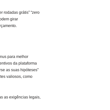
r rodadas grátis” “zero
podem girar
orçamento.
ónus para melhor
ntivos da plataforma
rse as suas hipóteses”
ntes valiosos, como
as as exigências legais,