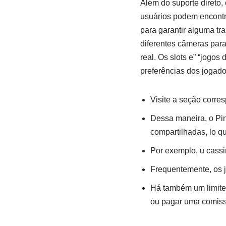
Além do suporte direto
usuários podem encontr
para garantir alguma tr
diferentes câmeras para
real. Os slots e” “jog
preferências dos jogado
Visite a seção corres
Dessa maneira, o Pin
compartilhadas, lo q
Por exemplo, u cassi
Frequentemente, os j
Há também um limite 
ou pagar uma comiss