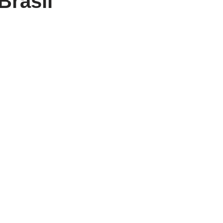
Brasil