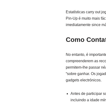
Estatísticas carry out j
Pin-Up é muito mais fác
imediatamente since máq
Como Contat
No entanto, é important
compreenderem as recom
permitem-lhe passar néa
“sobre ganhar. Os jogad
gadgets electrónicos.
Antes de participar s
incluindo a idade mí