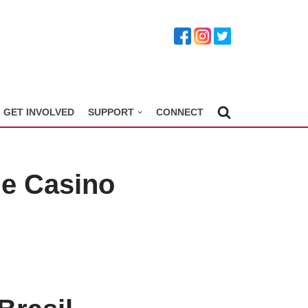
GET INVOLVED
SUPPORT
CONNECT
e Casino