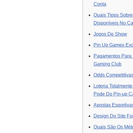
Conta
Quais Tipos Sobre
Disponíveis No C
Jogos De Show
Pin Up Games Exc
Pagamentos Para 
Gaming Club
Odds Competitivas
Loteria Totalmente
Pode Do Pin-up C
Apostas Esportiva
Design Do Site Fo
Quais São Os Mét