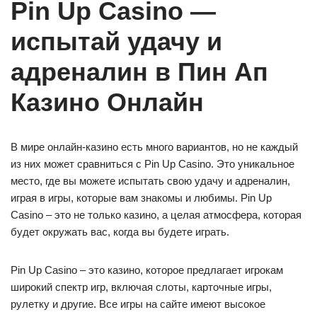
Pin Up Casino —
испытай удачу и
адреналин в Пин Ап
Казино Онлайн
В мире онлайн-казино есть много вариантов, но не каждый
из них может сравниться с Pin Up Casino. Это уникальное
место, где вы можете испытать свою удачу и адреналин,
играя в игры, которые вам знакомы и любимы. Pin Up
Casino – это не только казино, а целая атмосфера, которая
будет окружать вас, когда вы будете играть.
Pin Up Casino – это казино, которое предлагает игрокам
широкий спектр игр, включая слоты, карточные игры,
рулетку и другие. Все игры на сайте имеют высокое