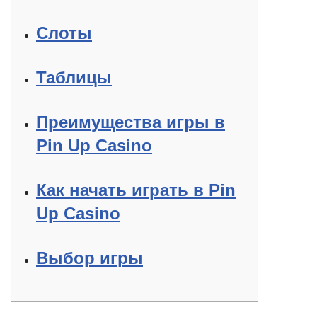
Слоты
Таблицы
Преимущества игры в
Pin Up Casino
Как начать играть в Pin
Up Casino
Выбор игры