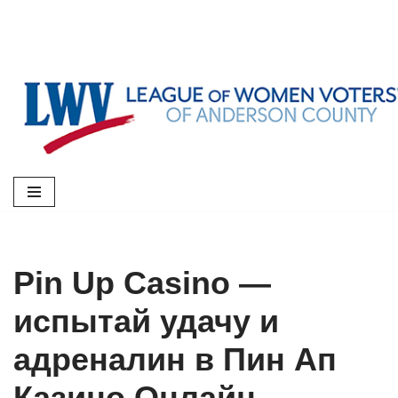
Skip
to
content
Pin Up Casino —
испытай удачу и
адреналин в Пин Ап
Казино Онлайн