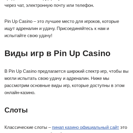
через чат, электронную почту или телефон.
Pin Up Casino – это лучшее место для игроков, которые
ищут адреналин и удачу. Присоединяйтесь к нам и
испытайте свою удачу!
Виды игр в Pin Up Casino
В Pin Up Casino предлагается широкий спектр игр, чтобы вы
могли испытать свою удачу и адреналин. Ниже мы
рассмотрим основные виды игр, которые доступны в этом
онлайн-казино.
Слоты
Классические слоты –
пинап казино официальный сайт
это