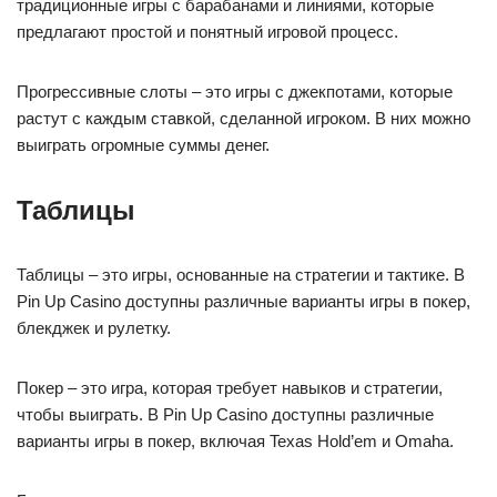
традиционные игры с барабанами и линиями, которые
предлагают простой и понятный игровой процесс.
Прогрессивные слоты – это игры с джекпотами, которые
растут с каждым ставкой, сделанной игроком. В них можно
выиграть огромные суммы денег.
Таблицы
Таблицы – это игры, основанные на стратегии и тактике. В
Pin Up Casino доступны различные варианты игры в покер,
блекджек и рулетку.
Покер – это игра, которая требует навыков и стратегии,
чтобы выиграть. В Pin Up Casino доступны различные
варианты игры в покер, включая Texas Hold’em и Omaha.