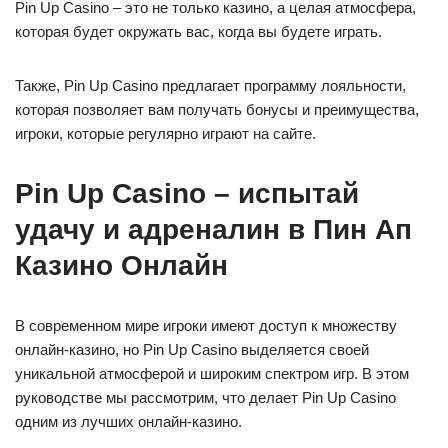
Pin Up Casino – это не только казино, а целая атмосфера,
которая будет окружать вас, когда вы будете играть.
Также, Pin Up Casino предлагает программу лояльности,
которая позволяет вам получать бонусы и преимущества,
игроки, которые регулярно играют на сайте.
Pin Up Casino – испытай
удачу и адреналин в Пин Ап
Казино Онлайн
В современном мире игроки имеют доступ к множеству
онлайн-казино, но Pin Up Casino выделяется своей
уникальной атмосферой и широким спектром игр. В этом
руководстве мы рассмотрим, что делает Pin Up Casino
одним из лучших онлайн-казино.