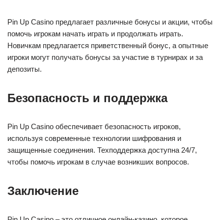
Pin Up Casino предлагает различные бонусы и акции, чтобы
помочь игрокам начать играть и продолжать играть.
Новичкам предлагается приветственный бонус, а опытные
игроки могут получать бонусы за участие в турнирах и за
депозиты.
Безопасность и поддержка
Pin Up Casino обеспечивает безопасность игроков,
используя современные технологии шифрования и
защищенные соединения. Техподдержка доступна 24/7,
чтобы помочь игрокам в случае возникших вопросов.
Заключение
Pin Up Casino – это отличное онлайн-казино, которое