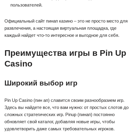
пользователей.
Официальный сайт пинап казино – это не просто место для
развлечения, а настоящая виртуальная площадка, где
каждый найдет что-то интересное и выгодное для себя.
Преимущества игры в Pin Up
Casino
Широкий выбор игр
Pin Up Casino (пин ап) славится своим разнообразием игр.
Здесь вы найдете все, что вам нужно: от простых слотов до
сложных стратегических игр. Pinup (пинап) постоянно
обновляет свой каталог, добавляя новые игры, чтобы
удовлетворить даже самых требовательных игроков.