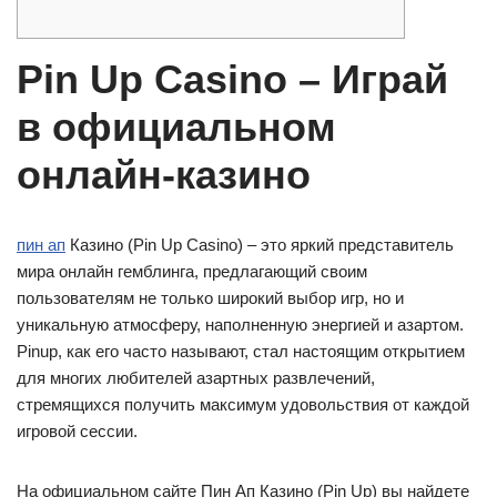
Pin Up Casino – Играй
в официальном
онлайн-казино
пин ап
Казино (Pin Up Casino) – это яркий представитель
мира онлайн гемблинга, предлагающий своим
пользователям не только широкий выбор игр, но и
уникальную атмосферу, наполненную энергией и азартом.
Pinup, как его часто называют, стал настоящим открытием
для многих любителей азартных развлечений,
стремящихся получить максимум удовольствия от каждой
игровой сессии.
На официальном сайте Пин Ап Казино (Pin Up) вы найдете