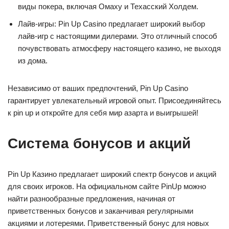
виды покера, включая Омаху и Техасский Холдем.
Лайв-игры: Pin Up Casino предлагает широкий выбор
лайв-игр с настоящими дилерами. Это отличный способ
почувствовать атмосферу настоящего казино, не выходя
из дома.
Независимо от ваших предпочтений, Pin Up Casino
гарантирует увлекательный игровой опыт. Присоединяйтесь
к pin up и откройте для себя мир азарта и выигрышей!
Система бонусов и акций
Pin Up Казино предлагает широкий спектр бонусов и акций
для своих игроков. На официальном сайте PinUp можно
найти разнообразные предложения, начиная от
приветственных бонусов и заканчивая регулярными
акциями и лотереями. Приветственный бонус для новых