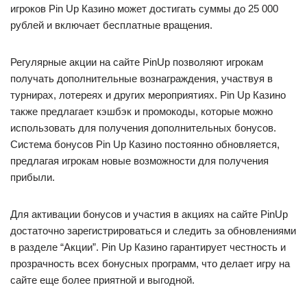
игроков Pin Up Казино может достигать суммы до 25 000
рублей и включает бесплатные вращения.
Регулярные акции на сайте PinUp позволяют игрокам
получать дополнительные вознаграждения, участвуя в
турнирах, лотереях и других мероприятиях. Pin Up Казино
также предлагает кэшбэк и промокоды, которые можно
использовать для получения дополнительных бонусов.
Система бонусов Pin Up Казино постоянно обновляется,
предлагая игрокам новые возможности для получения
прибыли.
Для активации бонусов и участия в акциях на сайте PinUp
достаточно зарегистрироваться и следить за обновлениями
в разделе “Акции”. Pin Up Казино гарантирует честность и
прозрачность всех бонусных программ, что делает игру на
сайте еще более приятной и выгодной.