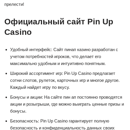
прелести!
Официальный сайт Pin Up
Casino
Удобный интерфейс: Сайт пинап казино разработан с
учетом потребностей игроков, что делает его
максимально удобным и интуитивно понятным.
Широкий ассортимент игр: Pin Up Casino предлагает
сотни слотов, рулеток, карточных игр и многое другое.
Каждый найдет игру по вкусу.
Бонусы и акции: На сайте пин ап постоянно проводятся
акции и розыгрыши, где можно выиграть ценные призы и
бонусы.
Безопасность: Pin Up Casino гарантирует полную
безопасность и конфиденциальность данных своих