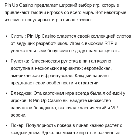
Pin Up Casino предлагает широкий выбор игр, которые
привлекают тысячи игроков со всего мира. Вот некоторые
из самых популярных игр в пинап казино:
Слоты: Pin Up Casino славится своей коллекцией слотов
от ведущих разработчиков. Игры с высоким RTP и
увлекательными бонусами не дадут вам заскучать.
Рулетка: Классическая рулетка в пин ап казино
доступна в нескольких вариантах: европейская,
американская и французская. Каждый вариант
предлагает свои особенности и стратегии.
Блэкджек: Эта карточная игра всегда была любимой у
игроков. В Pin Up Casino вы найдете множество
вариантов блэкджека, включая классический и VIP-
версии.
Покер: Популярность покера в пинап казино растет с
каждым днем. Здесь вы можете играть в различные