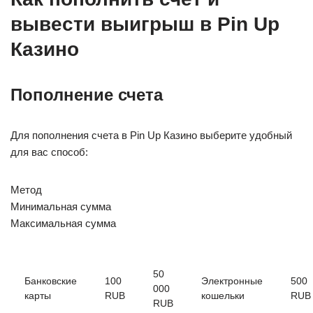
вывести выигрыш в Pin Up
Казино
Пополнение счета
Для пополнения счета в Pin Up Казино выберите удобный
для вас способ:
Метод
Минимальная сумма
Максимальная сумма
50
Банковские
100
Электронные
500
000
карты
RUB
кошельки
RUB
RUB