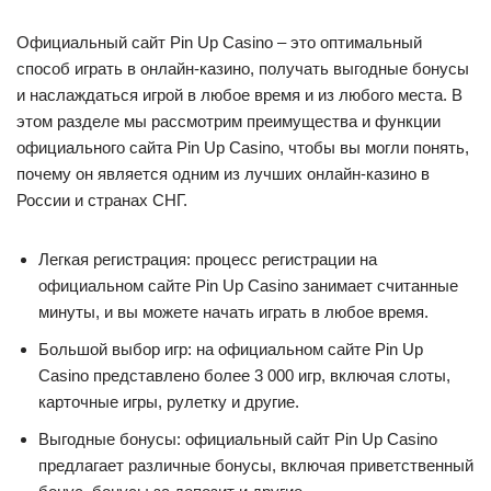
Официальный сайт Pin Up Casino – это оптимальный
способ играть в онлайн-казино, получать выгодные бонусы
и наслаждаться игрой в любое время и из любого места. В
этом разделе мы рассмотрим преимущества и функции
официального сайта Pin Up Casino, чтобы вы могли понять,
почему он является одним из лучших онлайн-казино в
России и странах СНГ.
Легкая регистрация: процесс регистрации на
официальном сайте Pin Up Casino занимает считанные
минуты, и вы можете начать играть в любое время.
Большой выбор игр: на официальном сайте Pin Up
Casino представлено более 3 000 игр, включая слоты,
карточные игры, рулетку и другие.
Выгодные бонусы: официальный сайт Pin Up Casino
предлагает различные бонусы, включая приветственный