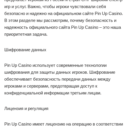
игр и услуг. Важно, чтобы игроки чувствовали себя
безопасно и надежно на официальном сайте Pin Up Casino.
В этом разделе мы рассмотрим, почему безопасность и
надежность официального сайта Pin Up Casino – это наша
приоритетная задача.
Шифрование данных
Pin Up Casino использует современные технологии
шифрования для защиты данных игроков. Шифрование
обеспечивает безопасность передачи данных между
игроками и серверами, предотвращая доступ к
конфиденциальной информации третьим лицам.
Лицензия и регуляция
Pin Up Casino имеет лицензию на операцию в соответствии