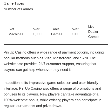
Game Types
Number of Games
Live
Slot
over
Table
over
Dealer
Machines
1,000
Games
100
Games
Pin Up Casino offers a wide range of payment options, including
popular methods such as Visa, Mastercard, and Skrill. The
website also provides 24/7 customer support, ensuring that
players can get help whenever they need it.
In addition to its impressive game selection and user-friendly
interface, Pin Up Casino also offers a range of promotions and
bonuses to its players. New players can take advantage of a
100% welcome bonus, while existing players can participate in
regular tournaments and prize draws.