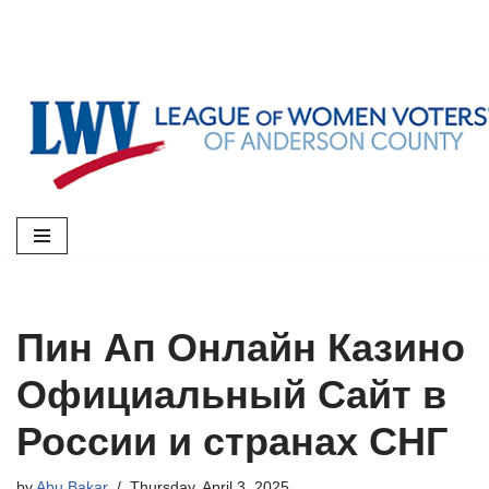
Skip
to
content
Пин Ап Онлайн Казино
Официальный Сайт в
России и странах СНГ
by
Abu Bakar
Thursday, April 3, 2025