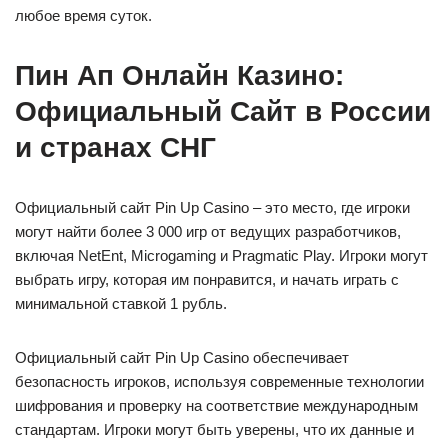
любое время суток.
Пин Ап Онлайн Казино:
Официальный Сайт в России
и странах СНГ
Официальный сайт Pin Up Casino – это место, где игроки
могут найти более 3 000 игр от ведущих разработчиков,
включая NetEnt, Microgaming и Pragmatic Play. Игроки могут
выбрать игру, которая им понравится, и начать играть с
минимальной ставкой 1 рубль.
Официальный сайт Pin Up Casino обеспечивает
безопасность игроков, используя современные технологии
шифрования и проверку на соответствие международным
стандартам. Игроки могут быть уверены, что их данные и