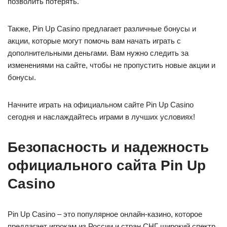
позволить потерять.
Также, Pin Up Casino предлагает различные бонусы и
акции, которые могут помочь вам начать играть с
дополнительными деньгами. Вам нужно следить за
изменениями на сайте, чтобы не пропустить новые акции и
бонусы.
Начните играть на официальном сайте Pin Up Casino
сегодня и наслаждайтесь играми в лучших условиях!
Безопасность и надежность
официального сайта Pin Up
Casino
Pin Up Casino – это популярное онлайн-казино, которое
предлагает игрокам из России и стран СНГ широкий спектр