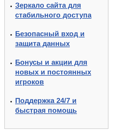
Зеркало сайта для
стабильного доступа
Безопасный вход и
защита данных
Бонусы и акции для
новых и постоянных
игроков
Поддержка 24/7 и
быстрая помощь