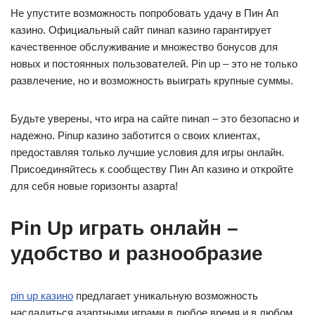
Не упустите возможность попробовать удачу в Пин Ап
казино. Официальный сайт пинап казино гарантирует
качественное обслуживание и множество бонусов для
новых и постоянных пользователей. Pin up – это не только
развлечение, но и возможность выиграть крупные суммы.
Будьте уверены, что игра на сайте пинап – это безопасно и
надежно. Pinup казино заботится о своих клиентах,
предоставляя только лучшие условия для игры онлайн.
Присоединяйтесь к сообществу Пин Ап казино и откройте
для себя новые горизонты азарта!
Pin Up играть онлайн –
удобство и разнообразие
pin up казино
предлагает уникальную возможность
насладиться азартными играми в любое время и в любом