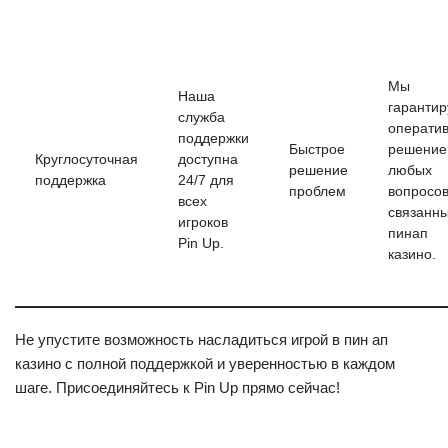
Мы
Наша
гаранти
служба
операти
поддержки
Быстрое
решение
Круглосуточная
доступна
решение
любых
поддержка
24/7 для
проблем
вопросов
всех
связанны
игроков
пинап
Pin Up.
казино.
Не упустите возможность насладиться игрой в пин ап
казино с полной поддержкой и уверенностью в каждом
шаге. Присоединяйтесь к Pin Up прямо сейчас!