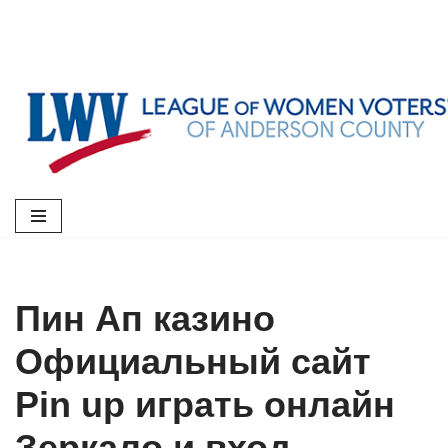
Skip
to
content
Пин Ап казино
Официальный сайт
Pin up играть онлайн
Зеркало и вход