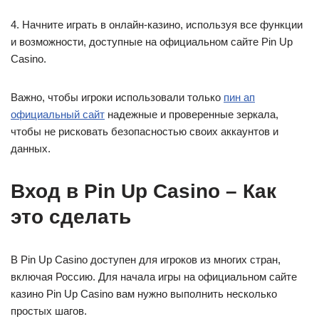
4. Начните играть в онлайн-казино, используя все функции
и возможности, доступные на официальном сайте Pin Up
Casino.
Важно, чтобы игроки использовали только
пин ап
официальный сайт
надежные и проверенные зеркала,
чтобы не рисковать безопасностью своих аккаунтов и
данных.
Вход в Pin Up Casino – Как
это сделать
В Pin Up Casino доступен для игроков из многих стран,
включая Россию. Для начала игры на официальном сайте
казино Pin Up Casino вам нужно выполнить несколько
простых шагов.