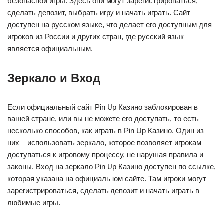
безопасной игры. Здесь они могут зарегистрироваться,
сделать депозит, выбрать игру и начать играть. Сайт
доступен на русском языке, что делает его доступным для
игроков из России и других стран, где русский язык
является официальным.
Зеркало и Вход
Если официальный сайт Pin Up Казино заблокирован в
вашей стране, или вы не можете его доступать, то есть
несколько способов, как играть в Pin Up Казино. Один из
них – использовать зеркало, которое позволяет игрокам
доступаться к игровому процессу, не нарушая правила и
законы. Вход на зеркало Pin Up Казино доступен по ссылке,
которая указана на официальном сайте. Там игроки могут
зарегистрироваться, сделать депозит и начать играть в
любимые игры.