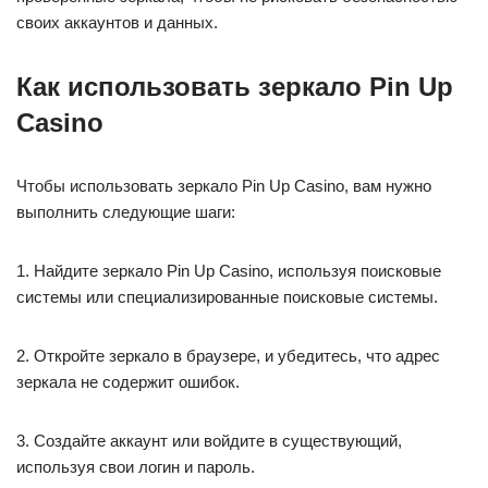
своих аккаунтов и данных.
Как использовать зеркало Pin Up
Casino
Чтобы использовать зеркало Pin Up Casino, вам нужно
выполнить следующие шаги:
1. Найдите зеркало Pin Up Casino, используя поисковые
системы или специализированные поисковые системы.
2. Откройте зеркало в браузере, и убедитесь, что адрес
зеркала не содержит ошибок.
3. Создайте аккаунт или войдите в существующий,
используя свои логин и пароль.