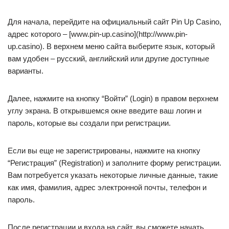
Для начала, перейдите на официальный сайт Pin Up Casino,
адрес которого – [www.pin-up.casino](http://www.pin-
up.casino). В верхнем меню сайта выберите язык, который
вам удобен – русский, английский или другие доступные
варианты.
Далее, нажмите на кнопку “Войти” (Login) в правом верхнем
углу экрана. В открывшемся окне введите ваш логин и
пароль, которые вы создали при регистрации.
Если вы еще не зарегистрированы, нажмите на кнопку
“Регистрация” (Registration) и заполните форму регистрации.
Вам потребуется указать некоторые личные данные, такие
как имя, фамилия, адрес электронной почты, телефон и
пароль.
После регистрации и входа на сайт, вы сможете начать