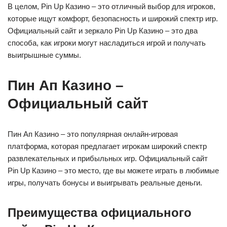
В целом, Pin Up Казино – это отличный выбор для игроков,
которые ищут комфорт, безопасность и широкий спектр игр.
Официальный сайт и зеркало Pin Up Казино – это два
способа, как игроки могут насладиться игрой и получать
выигрышные суммы.
Пин Ап Казино –
Официальный сайт
Пин Ап Казино – это популярная онлайн-игровая
платформа, которая предлагает игрокам широкий спектр
развлекательных и прибыльных игр. Официальный сайт
Pin Up Казино – это место, где вы можете играть в любимые
игры, получать бонусы и выигрывать реальные деньги.
Преимущества официального