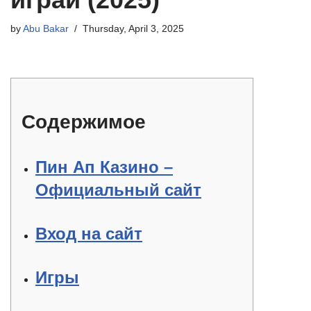
by
Abu Bakar
Thursday, April 3, 2025
Содержимое
Пин Ап Казино –
Официальный сайт
Вход на сайт
Игры