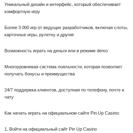
Уникальный дизайн и интерфейс, который обеспечивает
комфортную игру
Более 3 000 игр от ведущих разработчиков, включая слоты,
карточные игры, рулетку и другие
Возможность играть на деньги или в режиме demo
Многоуровневая система лояльности, которая позволяет
получать бонусы и преимущества
24/7 поддержка клиентов, доступная по телефону, почте и
чату
Как начать играть на официальном сайте Pin Up Casino:
1. Войти на официальный сайт Pin Up Casino