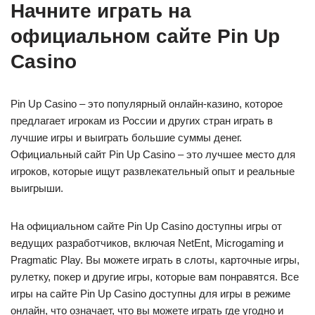
Начните играть на
официальном сайте Pin Up
Casino
Pin Up Casino – это популярный онлайн-казино, которое
предлагает игрокам из России и других стран играть в
лучшие игры и выиграть большие суммы денег.
Официальный сайт Pin Up Casino – это лучшее место для
игроков, которые ищут развлекательный опыт и реальные
выигрыши.
На официальном сайте Pin Up Casino доступны игры от
ведущих разработчиков, включая NetEnt, Microgaming и
Pragmatic Play. Вы можете играть в слоты, карточные игры,
рулетку, покер и другие игры, которые вам понравятся. Все
игры на сайте Pin Up Casino доступны для игры в режиме
онлайн, что означает, что вы можете играть где угодно и