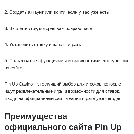
2. Создать аккаунт или войти, если у вас уже есть
3. Выбрать игру, которая вам понравилась
4. Установить ставку и начать играть
5. Пользоваться функциями и возможностями, доступными
на сайте
Pin Up Casino – это лучший выбор для игроков, которые
ищут развлекательные игры и возможности для ставок.
Входи на официальный сайт и начни играть уже сегодня!
Преимущества
официального сайта Pin Up