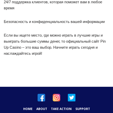
24/7 поддержка клиентов, которая поможет вам в любое
время
Безопасность и конфиденциальность вашей информации
Если вы ищете место, где можно играть в лучшие игры и
выиграть большие суммы денег, то официальный сайт Pin
Up Casino – это ваш выбор. Начните играть сегодня и
наслаждайтесь игрой!
HOME
ABOUT
TAKE ACTION
SUPPORT