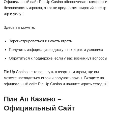
Официальный сайт Pin Up Casino обеспечивает комфорт и
безопасность игроков, а также предлагает широкий спектр
игр и услуг.
Здесь вы можете:
Зарегистрироваться и начать играть
Получить информацию о доступных играх и условиях
Обратиться к поддержке, если у вас возникнут вопросы
Pin Up Casino – это ваш путь к азартным играм, где вы
можете насладиться игрой и получать призы. Входите на
официальный сайт Pin Up Casino и начните играть сегодня!
Пин Ап Казино –
Официальный Сайт