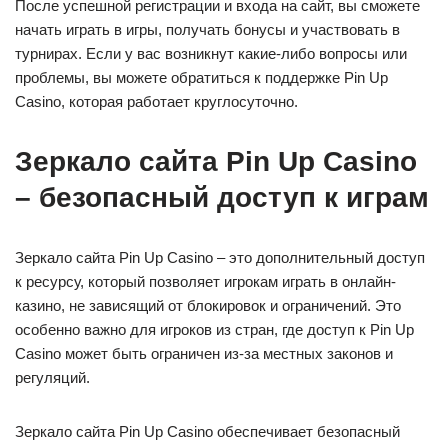
После успешной регистрации и входа на сайт, вы сможете
начать играть в игры, получать бонусы и участвовать в
турнирах. Если у вас возникнут какие-либо вопросы или
проблемы, вы можете обратиться к поддержке Pin Up
Casino, которая работает круглосуточно.
Зеркало сайта Pin Up Casino
– безопасный доступ к играм
Зеркало сайта Pin Up Casino – это дополнительный доступ
к ресурсу, который позволяет игрокам играть в онлайн-
казино, не зависящий от блокировок и ограничений. Это
особенно важно для игроков из стран, где доступ к Pin Up
Casino может быть ограничен из-за местных законов и
регуляций.
Зеркало сайта Pin Up Casino обеспечивает безопасный