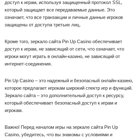
доступ к играм, используя защищенный протокол SSL,
который защищает все передаваемые данные. Это
означает, что все транзакции и личные данные игроков
защищены от доступа третьих лиц.
Кроме того, зеркало сайта Pin Up Casino обеспечивает
доступ к играм, не зависящий от сети, что означает, что
игроки могут играть в онлайн-казино, не зависящий от
интернет-соединения.
Pin Up Casino – это надежный и безопасный онлайн-казино,
которое предлагает игрокам широкий спектр игр и функций.
Зеркало сайта – это дополнительный доступ к ресурсу,
который обеспечивает безопасный доступ к играм и
игрокам.
Важно! Перед началом игры на зеркале сайта Pin Up
Casino, убедитесь, что вы знакомы с условиями и