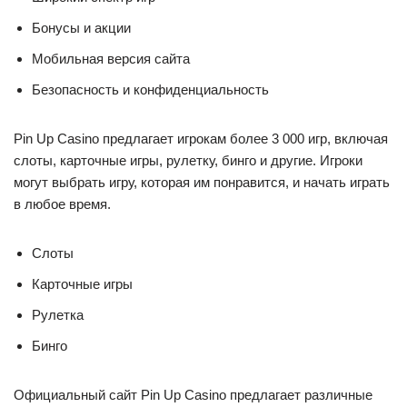
Бонусы и акции
Мобильная версия сайта
Безопасность и конфиденциальность
Pin Up Casino предлагает игрокам более 3 000 игр, включая
слоты, карточные игры, рулетку, бинго и другие. Игроки
могут выбрать игру, которая им понравится, и начать играть
в любое время.
Слоты
Карточные игры
Рулетка
Бинго
Официальный сайт Pin Up Casino предлагает различные