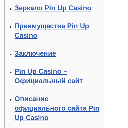
Зеркало Pin Up Casino
Преимущества Pin Up
Casino
Заключение
Pin Up Casino –
Официальный сайт
Описание
официального сайта Pin
Up Casino