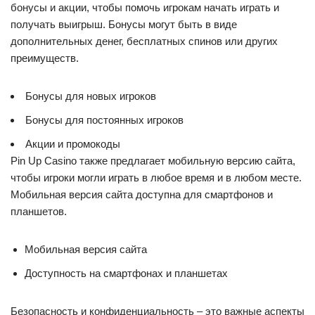
бонусы и акции, чтобы помочь игрокам начать играть и
получать выигрыш. Бонусы могут быть в виде
дополнительных денег, бесплатных спинов или других
преимуществ.
Бонусы для новых игроков
Бонусы для постоянных игроков
Акции и промокоды
Pin Up Casino также предлагает мобильную версию сайта,
чтобы игроки могли играть в любое время и в любом месте.
Мобильная версия сайта доступна для смартфонов и
планшетов.
Мобильная версия сайта
Доступность на смартфонах и планшетах
Безопасность и конфиденциальность – это важные аспекты