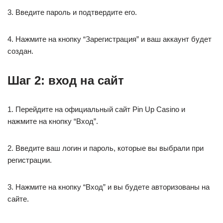
3. Введите пароль и подтвердите его.
4. Нажмите на кнопку “Зарегистрация” и ваш аккаунт будет
создан.
Шаг 2: вход на сайт
1. Перейдите на официальный сайт Pin Up Casino и
нажмите на кнопку “Вход”.
2. Введите ваш логин и пароль, которые вы выбрали при
регистрации.
3. Нажмите на кнопку “Вход” и вы будете авторизованы на
сайте.