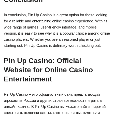
In conclusion, Pin Up Casino is a great option for those looking
for a reliable and entertaining online casino experience. With its
wide range of games, user-friendly interface, and mobile
version, it is easy to see why it is a popular choice among online
casino players. Whether you are a seasoned player or just
starting out, Pin Up Casino is definitely worth checking out.
Pin Up Casino: Official
Website for Online Casino
Entertainment
Pin Up Casino – это официальный сайт, предлагающий
игрокам из России и других стран возможность играть в
онлайн-казино. В Pin Up Casino вы можете найти широкий
спектр игр, включая слоты, карточные игры, рулетку и