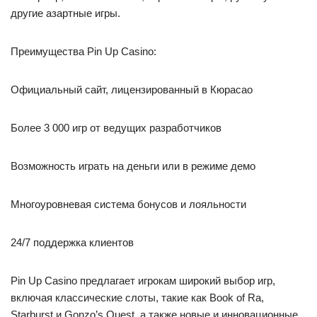
другие азартные игры.
Преимущества Pin Up Casino:
Официальный сайт, лицензированный в Кюрасао
Более 3 000 игр от ведущих разработчиков
Возможность играть на деньги или в режиме демо
Многоуровневая система бонусов и лояльности
24/7 поддержка клиентов
Pin Up Casino предлагает игрокам широкий выбор игр,
включая классические слоты, такие как Book of Ra,
Starburst и Gonzo’s Quest, а также новые и инновационные