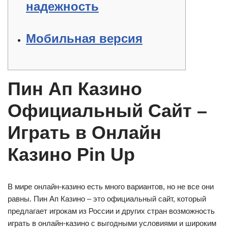
надежность
Мобильная версия
Пин Ап Казино
Официальный Сайт –
Играть в Онлайн
Казино Pin Up
В мире онлайн-казино есть много вариантов, но не все они
равны. Пин Ап Казино – это официальный сайт, который
предлагает игрокам из России и других стран возможность
играть в онлайн-казино с выгодными условиями и широким