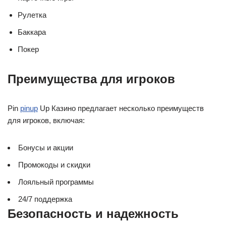
Рулетка
Баккара
Покер
Преимущества для игроков
Pin
pinup
Up Казино предлагает несколько преимуществ
для игроков, включая:
Бонусы и акции
Промокоды и скидки
Лояльный программы
24/7 поддержка
Безопасность и надежность