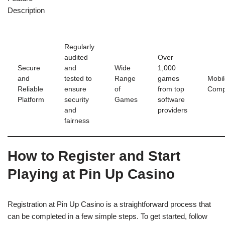
Description
Regularly
audited
Over
Secure
and
Wide
1,000
and
tested to
Range
games
Mobil
Reliable
ensure
of
from top
Compa
Platform
security
Games
software
and
providers
fairness
How to Register and Start
Playing at Pin Up Casino
Registration at Pin Up Casino is a straightforward process that
can be completed in a few simple steps. To get started, follow