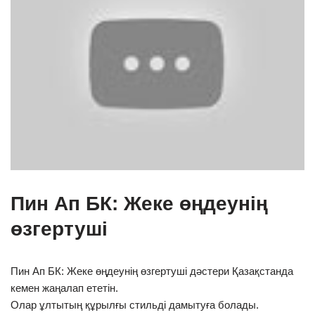
Пин Ап БК: Жеке өңдеунің
өзгертуші
Пин Ап БК: Жеке өңдеунің өзгертуші дәстери Қазақстанда
кемен жаңалап ететін.
Олар ұлтытың құрылғы стильді дамытуға болады.