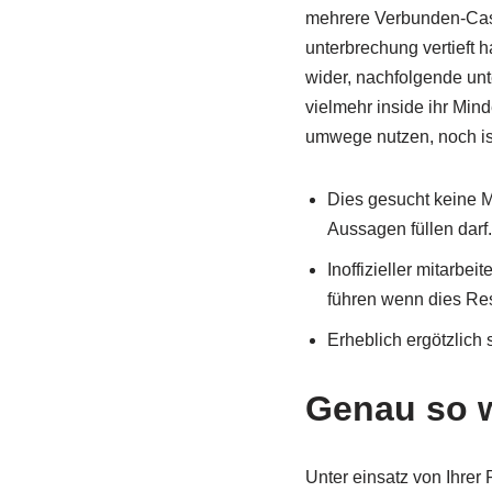
mehrere Verbunden-Cas
unterbrechung vertieft 
wider, nachfolgende unt
vielmehr inside ihr Min
umwege nutzen, noch is
Dies gesucht keine M
Aussagen füllen darf.
Inoffizieller mitarb
führen wenn dies Re
Erheblich ergötzlich
Genau so w
Unter einsatz von Ihrer