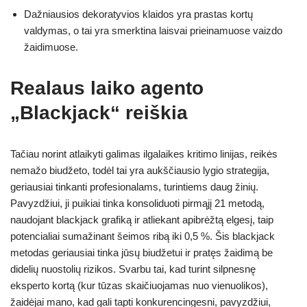
Dažniausios dekoratyvios klaidos yra prastas kortų
valdymas, o tai yra smerktina laisvai prieinamuose vaizdo
žaidimuose.
Realaus laiko agento
„Blackjack“ reiškia
Tačiau norint atlaikyti galimas ilgalaikes kritimo linijas, reikės
nemažo biudžeto, todėl tai yra aukščiausio lygio strategija,
geriausiai tinkanti profesionalams, turintiems daug žinių.
Pavyzdžiui, ji puikiai tinka konsoliduoti pirmąjį 21 metodą,
naudojant blackjack grafiką ir atliekant apibrėžtą elgesį, taip
potencialiai sumažinant šeimos ribą iki 0,5 %. Šis blackjack
metodas geriausiai tinka jūsų biudžetui ir pratęs žaidimą be
didelių nuostolių rizikos. Svarbu tai, kad turint silpnesnę
eksperto kortą (kur tūzas skaičiuojamas nuo vienuolikos),
žaidėjai mano, kad gali tapti konkurencingesni, pavyzdžiui,