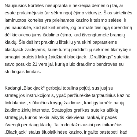
Naujausios kortelės nesupranta ir nekreipia dėmesio į tai, ar
esate pralaimėjusio (ar sėkmingo) ėjimo viduryje. Šios sintetinės
laminuotos kortelės yra prieinamos kazino ir teismo salėse, ir
jas naudokite, kad įsitikintumėte, jog priimate teisingą sprendimą
dėl kiekvieno jums išdalinto ėjimo, kad išvengtumėte brangių
klaidų. Šie dešimt praktinių išteklių yra skirti paprastiems
blackjack žaidėjams, kurie turėtų padidinti jų sėkmės tikimybę ir
smagiai praleisti laiką žaidžiant blackjack. „DraftKings“ suteikia
savo posūkio 21 versijai, kurią siūlo draudimo bendrovės su
skirtingais limitais.
Kadangi „Blackjack“ gerbėjai tobulina pojūtį, susijusį su
strategijos instrukcijomis, ypač peržiūrėkite tarptautinius kazino
tinklalapius, siūlančius knygų žaidimus, kad įgytumėte naujų
žaidimo žinių internete. Strategijos grafikas suteiks aiškią
strategiją, kurios reikia laikytis kiekvienai rankai, ir padės
išvengti per daug klaidų. Tai rodo dažniausiai pasitaikančius
„Blackjack“ stalus šiuolaikinėse kazino, ir galite pastebėti, kad