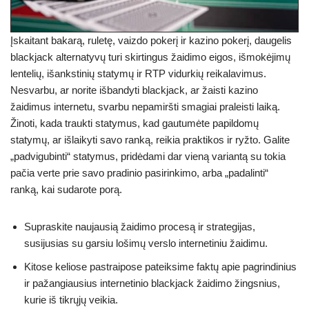
Įskaitant bakarą, ruletę, vaizdo pokerį ir kazino pokerį, daugelis
blackjack alternatyvų turi skirtingus žaidimo eigos, išmokėjimų
lentelių, išankstinių statymų ir RTP vidurkių reikalavimus.
Nesvarbu, ar norite išbandyti blackjack, ar žaisti kazino
žaidimus internetu, svarbu nepamiršti smagiai praleisti laiką.
Žinoti, kada traukti statymus, kad gautumėte papildomų
statymų, ar išlaikyti savo ranką, reikia praktikos ir ryžto. Galite
„padvigubinti“ statymus, pridėdami dar vieną variantą su tokia
pačia verte prie savo pradinio pasirinkimo, arba „padalinti“
ranką, kai sudarote porą.
Supraskite naujausią žaidimo procesą ir strategijas,
susijusias su garsiu lošimų verslo internetiniu žaidimu.
Kitose keliose pastraipose pateiksime faktų apie pagrindinius
ir pažangiausius internetinio blackjack žaidimo žingsnius,
kurie iš tikrųjų veikia.