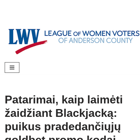
Skip
to
content
Patarimai, kaip laimėti
žaidžiant Blackjacką:
puikus pradedančiųjų
goldbet promo kodai