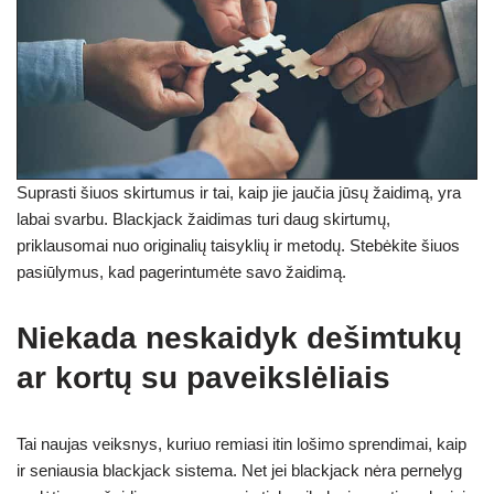
Suprasti šiuos skirtumus ir tai, kaip jie jaučia jūsų žaidimą, yra
labai svarbu. Blackjack žaidimas turi daug skirtumų,
priklausomai nuo originalių taisyklių ir metodų. Stebėkite šiuos
pasiūlymus, kad pagerintumėte savo žaidimą.
Niekada neskaidyk dešimtukų
ar kortų su paveikslėliais
Tai naujas veiksnys, kuriuo remiasi itin lošimo sprendimai, kaip
ir seniausia blackjack sistema. Net jei blackjack nėra pernelyg