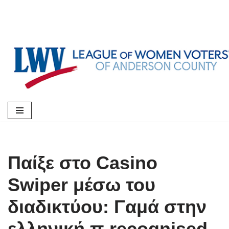
Skip
to
content
Παίξε στο Casino
Swiper μέσω του
διαδικτύου: Γαμά στην
ελληνική π recognised