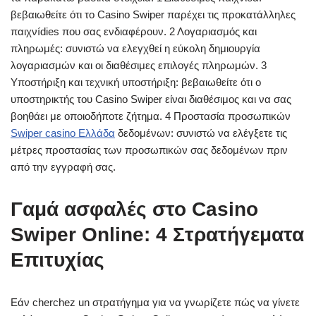
βεβαιωθείτε ότι το Casino Swiper παρέχει τις προκατάλληλες
παιχνídies που σας ενδιαφέρουν. 2 Λογαριασμός και
πληρωμές: συνιστώ να ελεγχθεί η εύκολη δημιουργία
λογαριασμών και οι διαθέσιμες επιλογές πληρωμών. 3
Υποστήριξη και τεχνική υποστήριξη: βεβαιωθείτε ότι ο
υποστηρικτής του Casino Swiper είναι διαθέσιμος και να σας
βοηθάει με οποιοδήποτε ζήτημα. 4 Προστασία προσωπικών
Swiper casino Ελλάδα
δεδομένων: συνιστώ να ελέγξετε τις
μέτρες προστασίας των προσωπικών σας δεδομένων πριν
από την εγγραφή σας.
Γαμά ασφαλές στο Casino
Swiper Online: 4 Στρατήγεματα
Επιτυχίας
Εάν cherchez un στρατήγημα για να γνωρίζετε πώς να γίνετε