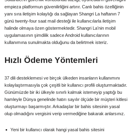
empieza platformun güvenilirliğini artırır. Canlı bahis özelliğinin
yanı sıra iletişim kolaylığı da sağlayan Shangri La haftanın 7
günü twenty-four saat mail desteği ile kullanıcılarla iletişim
halinde olmaya özen göstermektedir. Shangri La’nin mobil
uygulamasının şimdilik sadece Android kullanıcılarının
kullanımına sunulmakta olduğunu da belirtmek isteriz.
Hızlı Ödeme Yöntemleri
37 dili desteklemesi ve birçok ülkeden insanların kullanımını
kolaylaştırmasıyla çok çeşitli bir kullanıcı profili oluşturmaktadır.
Günümüzde bir iki ülkeyle sınırlı kalmak istemeyip yaptığı bu
hamleyle Dünya genelinde hatırı sayılır ölçüde bir müşteri kitlesi
oluşturmayı başarmıştır. Arkadaşlar bir bahis sitesinin yasal
olup olmadığını vergisini verip vermediğine bakarak anlarsınız.
Yeni bir kullanıcı olarak hangi yasal bahis sitesini