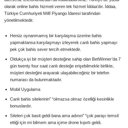
olarak online bahis hizmeti veren tek hizmet İddaa’dır. İddaa,
Türkiye Cumhuriyeti Millî Piyango İdaresi tarafından
yönetilmektedir.
Henüz oynanmamış bir karşılaşma üzerine bahis
yapmaktansa karşılaşmayı izleyerek canlı bahis yapmayı
pek çok bahis sever tercih etmektedir.
Oldukça iyi bir müşteri desteğine sahip olan BetWinner’da 7
gün twenty four saat canlı desteğe erişebilmekle birlikte,
müşteri desteğini arayarak ulaşabileceğiniz bir telefon
numarası da bulunmaktadır.
Mobil Uygulama
Canlı bahis sitelerinin” “olmazsa olmaz özelliği kesinlikle
bonuslardır.
Siteleri çok basit geldi bana ama adının” “çok parayı temsil
ettiği için mi bilmem ama içime drone kıpırtı geldi.