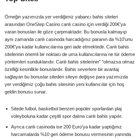
Örneğin yazımızda yer verdiğimiz yabancı bahis siteleri
arasından OneStep Casino canlı casino için verdiği 200€’ya
varan bonusları ile göze çarpmaktadır. Bu bonusla kalmayıp
aynı zamanda canlı casinoda harcadığınız paranın da %10’unu
200€’ya kadar kullanıcılarına geri iade etmektedir. Canlı bahis
sitelerinin önemli bir noktası de uma kullanıcılarına ne tür ödeme
yöntemleri sunduklarıdır. Canlı bahis sitelerinin” “olmazsa olmaz
özelliği kesinlikle bonuslardır. Bahis severlere bir avantaj
sağlayan bu bonuslar siteden siteye değişse para yazımızda
yer verdiğimiz çoğu bahis sitesinin yeni kullanıcılar için hoş
geldin bonusu sunar.
Sitede futbol, basketbol benzeri popüler sporlardan plaj
voleyboluna kadar çeşitli spor dalına canlı bahis yapılır.
Ayrıca canlı casinoda ise 200 Euro’ya kadar yaptığınız
harcamalarda %10 geri ödeme bonusu vermesinin yanında