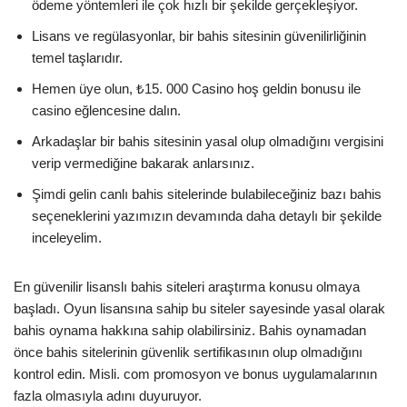
ödeme yöntemleri ile çok hızlı bir şekilde gerçekleşiyor.
Lisans ve regülasyonlar, bir bahis sitesinin güvenilirliğinin
temel taşlarıdır.
Hemen üye olun, ₺15. 000 Casino hoş geldin bonusu ile
casino eğlencesine dalın.
Arkadaşlar bir bahis sitesinin yasal olup olmadığını vergisini
verip vermediğine bakarak anlarsınız.
Şimdi gelin canlı bahis sitelerinde bulabileceğiniz bazı bahis
seçeneklerini yazımızın devamında daha detaylı bir şekilde
inceleyelim.
En güvenilir lisanslı bahis siteleri araştırma konusu olmaya
başladı. Oyun lisansına sahip bu siteler sayesinde yasal olarak
bahis oynama hakkına sahip olabilirsiniz. Bahis oynamadan
önce bahis sitelerinin güvenlik sertifikasının olup olmadığını
kontrol edin. Misli. com promosyon ve bonus uygulamalarının
fazla olmasıyla adını duyuruyor.