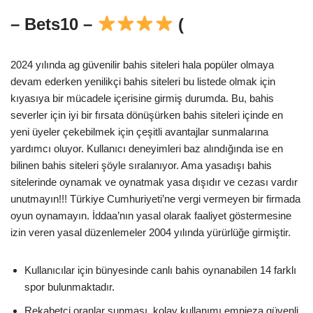
– Bets10 –
(
2024 yılında ag güvenilir bahis siteleri hala popüler olmaya
devam ederken yenilikçi bahis siteleri bu listede olmak için
kıyasıya bir mücadele içerisine girmiş durumda. Bu, bahis
severler için iyi bir fırsata dönüşürken bahis siteleri içinde en
yeni üyeler çekebilmek için çeşitli avantajlar sunmalarına
yardımcı oluyor. Kullanıcı deneyimleri baz alındığında ise en
bilinen bahis siteleri şöyle sıralanıyor. Ama yasadışı bahis
sitelerinde oynamak ve oynatmak yasa dışıdır ve cezası vardır
unutmayın!!! Türkiye Cumhuriyeti’ne vergi vermeyen bir firmada
oyun oynamayın. İddaa’nın yasal olarak faaliyet göstermesine
izin veren yasal düzenlemeler 2004 yılında yürürlüğe girmiştir.
Kullanıcılar için bünyesinde canlı bahis oynanabilen 14 farklı
spor bulunmaktadır.
Rekabetçi oranlar sunması, kolay kullanımı empieza güvenli