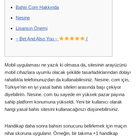
Bahis Com Hakkında
Nesine
Lisansın Önemi
– Bet And Also You –
(
Mobil uygulaması ne yazık ki olmasa da, sitesinin arayüzünü
mobil cihazlara uyumlu olacak şekilde tasarladıklarından dolayı
rahatlıkla telefonunuzdan da kullanabilirsiniz. Nesine. com için,
Türkiye’nin en iyi yasal bahis siteleri arasında başı çekiyor
diyebilirim. Nesine. com bu sayede en yüksek pazar payına
sahip platform konumuna yükseldi. Yeni bir kullanıcı olarak
hangi yasal bahis sitesini kullanacağınızı düşünebilirsiniz.
Handikap daha sonra bahsin sonucunu belirlemek için maçın
nihai skoruna uygulanır. Örneğin, bir takıma +1 handikap