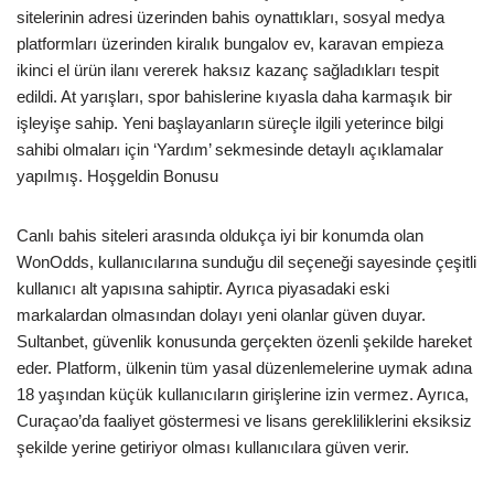
sitelerinin adresi üzerinden bahis oynattıkları, sosyal medya
platformları üzerinden kiralık bungalov ev, karavan empieza
ikinci el ürün ilanı vererek haksız kazanç sağladıkları tespit
edildi. At yarışları, spor bahislerine kıyasla daha karmaşık bir
işleyişe sahip. Yeni başlayanların süreçle ilgili yeterince bilgi
sahibi olmaları için ‘Yardım’ sekmesinde detaylı açıklamalar
yapılmış. Hoşgeldin Bonusu
Canlı bahis siteleri arasında oldukça iyi bir konumda olan
WonOdds, kullanıcılarına sunduğu dil seçeneği sayesinde çeşitli
kullanıcı alt yapısına sahiptir. Ayrıca piyasadaki eski
markalardan olmasından dolayı yeni olanlar güven duyar.
Sultanbet, güvenlik konusunda gerçekten özenli şekilde hareket
eder. Platform, ülkenin tüm yasal düzenlemelerine uymak adına
18 yaşından küçük kullanıcıların girişlerine izin vermez. Ayrıca,
Curaçao’da faaliyet göstermesi ve lisans gerekliliklerini eksiksiz
şekilde yerine getiriyor olması kullanıcılara güven verir.