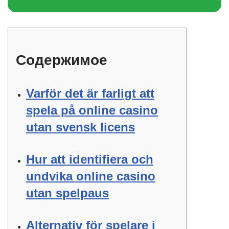
Содержимое
Varför det är farligt att
spela på online casino
utan svensk licens
Hur att identifiera och
undvika online casino
utan spelpaus
Alternativ för spelare i