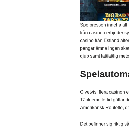
Spelpressen inneha all 
från casinon erbjuder s
casino från Estland alter
pengar ämna ingen skatt
djup samt lättfattlig met
Spelautoma
Givetvis, flera casinon 
Tänk emellertid gällande 
Amerikansk Roulette, där
Det befinner sig riktig 