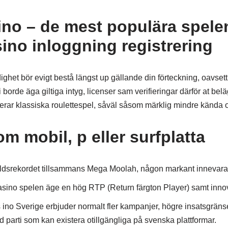
ino – de mest populära spele
ino inloggning registrering
het bör evigt bestå längst up gällande din förteckning, oavsett v
 borde äga giltiga intyg, licenser sam verifieringar därför at bel
erar klassiska roulettespel, såväl såsom märklig mindre kända o
m mobil, p eller surfplatta
ldsrekordet tillsammans Mega Moolah, någon markant innevara
asino spelen äge en hög RTP (Return färgton Player) samt innov
s ino Sverige erbjuder normalt fler kampanjer, högre insatsgrän
parti som kan existera otillgängliga på svenska plattformar.