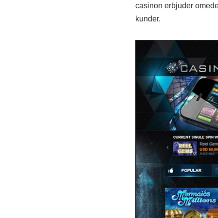
casinon erbjuder omedel
kunder.