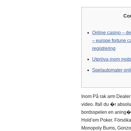
Co
Online casino – d
– europe fortune c
registrering
Utpröva inom mobil,
Spelautomater onl
Inom På rak arm Dealer R
video. Ifall du �r absolu
bordsspelen en aning�r
Hold’em Poker.
Försöka
Monopoly Bums, Gonzo�