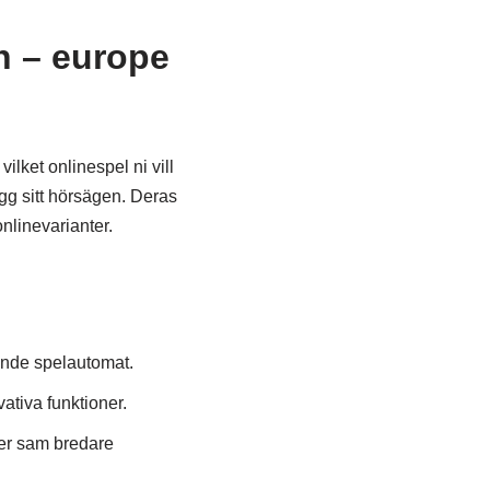
n – europe
ilket onlinespel ni vill
ägg sitt hörsägen. Deras
nlinevarianter.
nde spelautomat.
ativa funktioner.
ser sam bredare