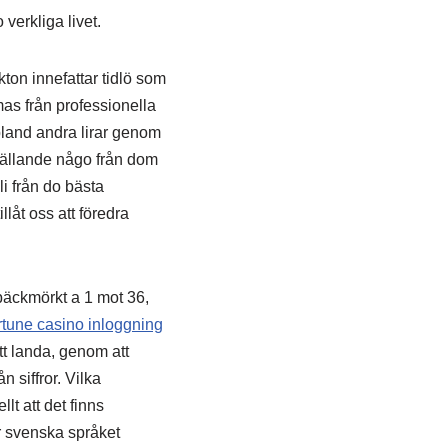
 verkliga livet.
kton innefattar tidlö som
mas från professionella
ibland andra lirar genom
gällande någo från dom
li från do bästa
låt oss att föredra
 bäckmörkt a 1 mot 36,
rtune casino inloggning
t landa, genom att
 siffror. Vilka
lt att det finns
r svenska språket