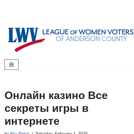
Skip
to
content
Онлайн казино Все
секреты игры в
интернете
by
Abu Bakar
Saturday, February 1, 2025