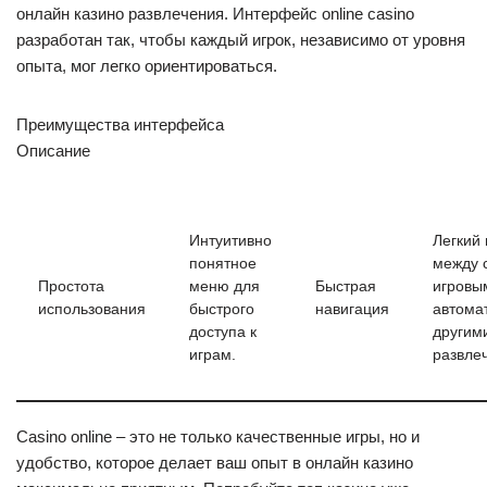
онлайн казино развлечения. Интерфейс online casino
разработан так, чтобы каждый игрок, независимо от уровня
опыта, мог легко ориентироваться.
Преимущества интерфейса
Описание
Интуитивно
Легкий
понятное
между 
Простота
меню для
Быстрая
игровы
использования
быстрого
навигация
автома
доступа к
другим
играм.
развле
Casino online – это не только качественные игры, но и
удобство, которое делает ваш опыт в онлайн казино