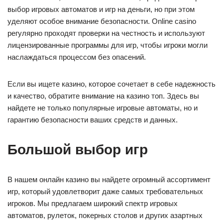
выбор игровых автоматов и игр на деньги, но при этом
уделяют особое внимание безопасности. Online casino
регулярно проходят проверки на честность и используют
лицензированные программы для игр, чтобы игроки могли
наслаждаться процессом без опасений.
Если вы ищете казино, которое сочетает в себе надежность
и качество, обратите внимание на казино топ. Здесь вы
найдете не только популярные игровые автоматы, но и
гарантию безопасности ваших средств и данных.
Большой выбор игр
В нашем oнлайн казино вы найдете огромный ассортимент
игр, который удовлетворит даже самых требовательных
игроков. Мы предлагаем широкий спектр игровых
автоматов, рулеток, покерных столов и других азартных