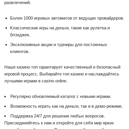
развлечений.
Более 1000 игровых автоматов от ведущих провайдеров.
Классические игры на деньги, такие как рулетка и
блэкджек.
Эксклюзивные акции и турниры для постоянных
клиентов.
Наше казино топ гарантирует качественный и безопасный
игровой процесс. Выбирайте топ казино и наслаждайтесь
лучшими играми в casino online.
Регулярно обновляемый каталог с новыми играми.
Возможность играть как на деньги, так и в демо-режиме.
Поддержка 24/7 для решения любых вопросов.
Присоединяйтесь к нам и откройте для себя мир ярких