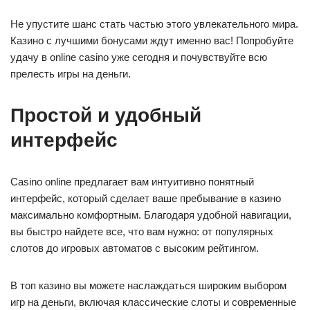
Не упустите шанс стать частью этого увлекательного мира.
Казино с лучшими бонусами ждут именно вас! Попробуйте
удачу в online casino уже сегодня и почувствуйте всю
прелесть игры на деньги.
Простой и удобный
интерфейс
Casino online предлагает вам интуитивно понятный
интерфейс, который сделает ваше пребывание в казино
максимально комфортным. Благодаря удобной навигации,
вы быстро найдете все, что вам нужно: от популярных
слотов до игровых автоматов с высоким рейтингом.
В топ казино вы можете наслаждаться широким выбором
игр на деньги, включая классические слоты и современные