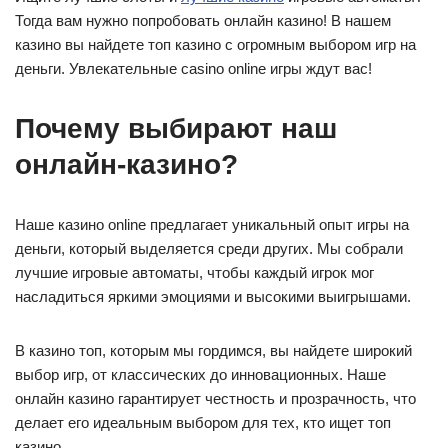
Тогда вам нужно попробовать oнлайн казино! В нашем
казино вы найдете топ казино с огромным выбором игр на
деньги. Увлекательные casino online игры ждут вас!
Почему выбирают наш
онлайн-казино?
Наше казино online предлагает уникальный опыт игры на
деньги, который выделяется среди других. Мы собрали
лучшие игровые автоматы, чтобы каждый игрок мог
насладиться яркими эмоциями и высокими выигрышами.
В казино топ, которым мы гордимся, вы найдете широкий
выбор игр, от классических до инновационных. Наше
онлайн казино гарантирует честность и прозрачность, что
делает его идеальным выбором для тех, кто ищет топ
казино.