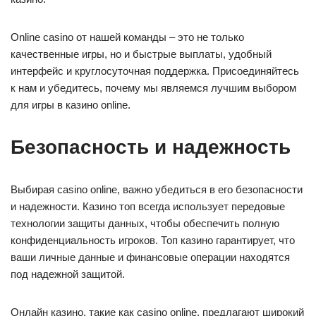
Online casino от нашей команды – это не только
качественные игры, но и быстрые выплаты, удобный
интерфейс и круглосуточная поддержка. Присоединяйтесь
к нам и убедитесь, почему мы являемся лучшим выбором
для игры в казино online.
Безопасность и надежность
Выбирая casino online, важно убедиться в его безопасности
и надежности. Казино топ всегда использует передовые
технологии защиты данных, чтобы обеспечить полную
конфиденциальность игроков. Топ казино гарантирует, что
ваши личные данные и финансовые операции находятся
под надежной защитой.
Oнлайн казино, такие как casino online, предлагают широкий