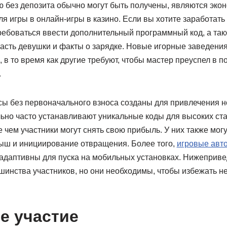
ю без депозита обычно могут быть получены, являются эко
я игры в онлайн-игры в казино. Если вы хотите заработать
ребоваться ввести дополнительный программный код, а так
асть девушки и факты о зарядке. Новые игорные заведения
в то время как другие требуют, чтобы мастер преуспел в п
.
ы без первоначального взноса созданы для привлечения н
ьно часто устанавливают уникальные коды для высоких ста
 чем участники могут снять свою прибыль. У них также мог
ыш и инициирование отвращения. Более того,
игровые авт
адаптивны для пуска на мобильных установках. Нижеприв
шинства участников, но они необходимы, чтобы избежать н
е участие