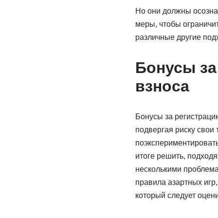
Но они должны осознав
меры, чтобы ограничи
различные другие по
Бонусы за
взноса
Бонусы за регистрацию
подвергая риску свои 
поэкспериментировать 
итоге решить, подходя
несколькими проблема
правила азартных игр,
который следует оцен