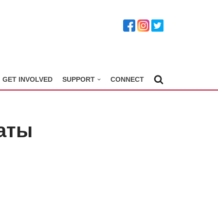
GET INVOLVED
SUPPORT
CONNECT
аты