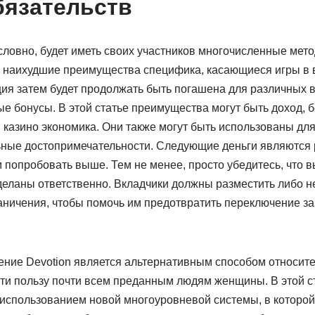
язательств
словно, будет иметь своих участников многочисленные мето
 наихудшие преимущества специфика, касающиеся игры в 
 затем будет продолжать быть погашена для различных 
ые бонусы. В этой статье преимущества могут быть доход,
 казино экономика. Они также могут быть использованы для 
ьные достопримечательности. Следующие деньги являются
попробовать выше. Тем не менее, просто убедитесь, что в
деланы ответственно. Вкладчики должны разместить либо 
ничения, чтобы помочь им предотвратить переключение з
ние Devotion является альтернативным способом относите
сти пользу почти всем преданным людям женщины. В этой 
 использованием новой многоуровневой системы, в которой