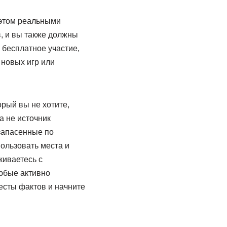
 этом реальными
, и вы также должны
бесплатное участие,
 новых игр или
орый вы не хотите,
а не источник
запасенные по
ользовать места и
киваетесь с
юбые активно
есты фактов и начните