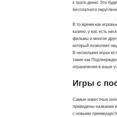
к трате денег. Это бу
бесплатного округлени
В то время как игровы
казино, у вас есть нес
фильмы и многое друго
который позволяет люд
В нескольких играх ес
такие как Подтвержден
ограничения в ваше уча
Игры с по
Самые известные онла
приведены названия и
с новыми преимущест