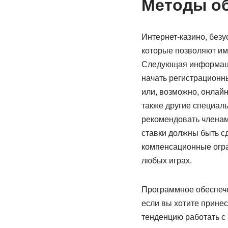
Методы об
Интернет-казино, безу
которые позволяют им
Следующая информация
начать регистрационн
или, возможно, онлайн
также другие специал
рекомендовать членам 
ставки должны быть с
компенсационные огра
любых играх.
Программное обеспече
если вы хотите прине
тенденцию работать с