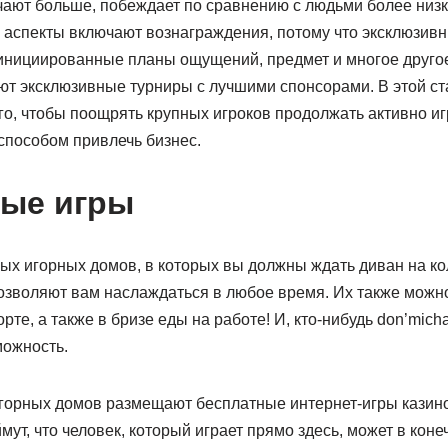
ают больше, побеждает по сравнению с людьми более низко
 аспекты включают вознаграждения, потому что эксклюзивн
инициированные планы ощущений, предмет и многое другое
уют эксклюзивные турниры с лучшими спонсорами. В этой с
о, чтобы поощрять крупных игроков продолжать активно игр
способом привлечь бизнес.
ные игры
ых игорных домов, в которых вы должны ждать диван на ко
озволяют вам наслаждаться в любое время. Их также можно
те, а также в бризе еды на работе! И, кто-нибудь don’micha
можность.
горных домов размещают бесплатные интернет-игры казино
мут, что человек, который играет прямо здесь, может в коне