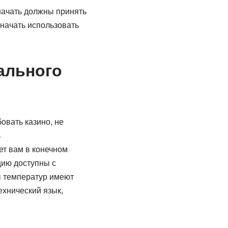
 начать должны принять
 начать использовать
ального
овать казино, не
ь
ет вам в конечном
цию доступны с
ы температур имеют
ехнический язык,