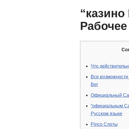
“казино
Рабочее
Co
Что действительн
Все возможности 
Bet
Официальный Сай
“официальным Са
Русском языке
Pinco Слоты