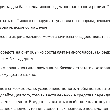
 риска дли банкролла можно и демонстрационном режиме.”
грать же Пинко и не нарушать условия платформы, рекоме
зовательское соглашение.
сов и акций эксклавов может значительно задействовать 
средств на счет обычно составляет немного часов, как редк
ком без задержек.
ым принципом являлась знание базовой стратегии, котора
еимущество казино.
ем список зеркало, усовершенство того, чтобы пользовате
 сайту. Для того, того вывести денежные средства перейди
ется средств. Введите выплатить и выберите платежную 
трацией следует уточнить вероятных правовые последствия