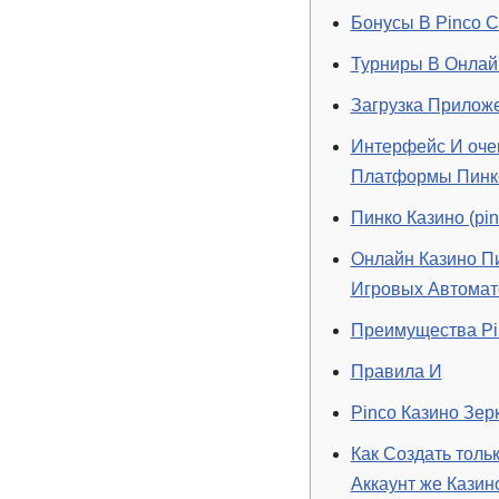
Бонусы В Pinco C
Турниры В Онлайн
Загрузка Прилож
Интерфейс И оче
Платформы Пинк
Пинко Казино (pin
Онлайн Казино П
Игровых Автомат
Преимущества Pi
Правила И
Pinco Казино Зер
Как Создать тол
Аккаунт же Казин