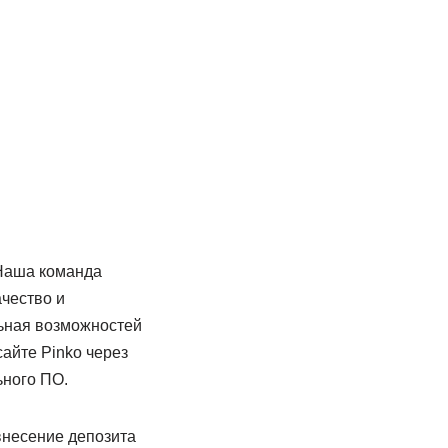
 Наша команда
ачество и
льная возможностей
айте Pinko через
ьного ПО.
внесение депозита