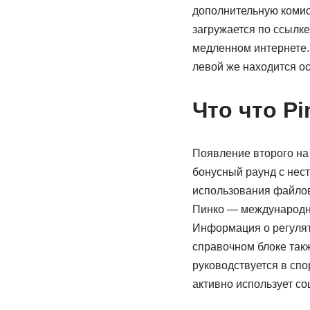
дополнительную комис
загружается по ссылк
медленном интернете.
левой же находится о
Что что P
Появление второго на
бонусный раунд с нес
использования файлов
Пинко ― международно
Информация о регулят
справочном блоке так
руководствуется в спо
активно использует с