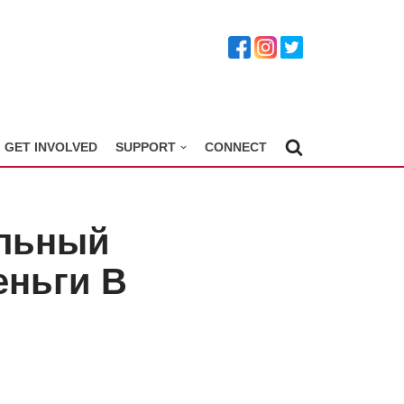
GET INVOLVED
SUPPORT
CONNECT
альный
еньги В