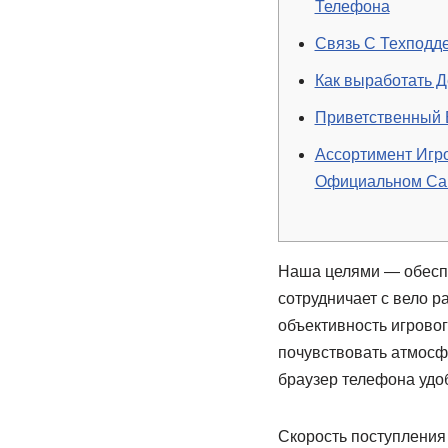
Телефона
Связь С Техподде
Как выработать Д
Приветственный 
Ассортимент Игр
Официальном Сай
Наша целями — обеспе
сотрудничает с вело р
объективность игровог
почувствовать атмосфе
браузер телефона удоб
Скорость поступления 