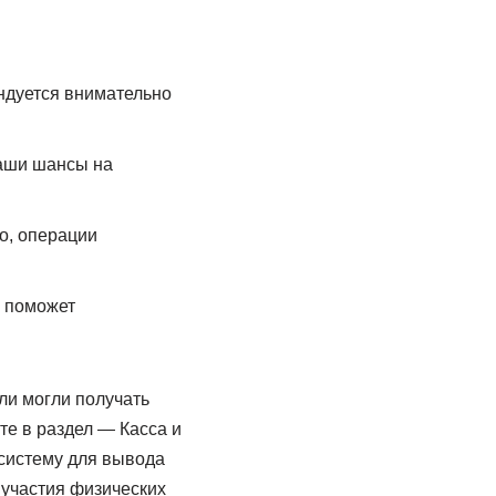
ндуется внимательно
ваши шансы на
о, операции
я поможет
ли могли получать
те в раздел — Касса и
систему для вывода
 участия физических