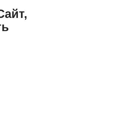
айт,
ть