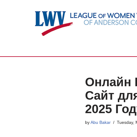
Skip
to
content
Онлайн 
Сайт дл
2025 Год
by
Abu Bakar
Tuesday, 