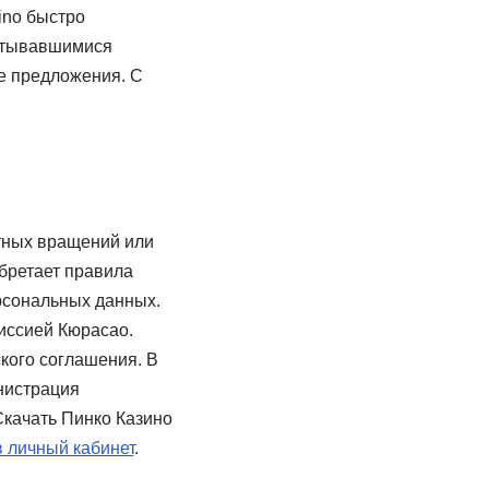
ino быстро
читывавшимися
е предложения. С
атных вращений или
бретает правила
рсональных данных.
иссией Кюрасао.
кого соглашения. В
нистрация
Скачать Пинко Казино
в личный кабинет
.