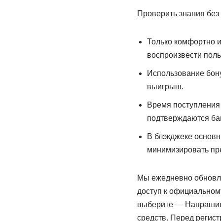
Проверить знания без
Только комфортно и
воспроизвести поль
Использование бону
выигрыш.
Время поступления 
подтверждаются бан
В блэкджеке основн
минимизировать пр
Мы ежедневно обновля
доступ к официальному
выберите — Напрашива
средств. Перед регис