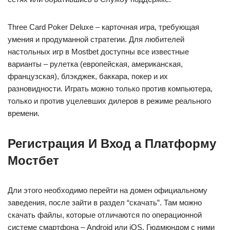
Three Card Poker Deluxe – карточная игра, требующая
умения и продуманной стратегии. Для любителей
настольных игр в Mostbet доступны все известные
варианты – рулетка (европейская, американская,
французская), блэкджек, баккара, покер и их
разновидности. Играть можно только против компьютера,
только и против уцелевших дилеров в режиме реального
времени.
Регистрация И Вход а Платформу
Мостбет
Дли этого необходимо перейти на домен официальному
заведения, после зайти в раздел “скачать”. Там можно
скачать файлы, которые отличаются по операционной
системе смартфона – Android или iOS. Гюдмюндом с ними