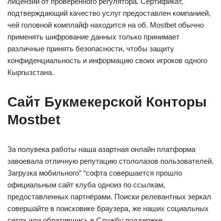
лицензии от проверенного регулятора. Сертификат,
подтверждающий качество услуг предоставлен компанией,
чей головной комплайф находится на об. Mostbet обычно
применять шифрование данных только принимает
различные принять безопасности, чтобы защиту
конфиденциальность и информацию своих игроков одного
Кыргызстана.
Сайт Букмекерской Конторы
Mostbet
За полувека работы наша азартная онлайн платформа
завоевала отличную репутацию стололазов пользователей.
Загрузка мобильного” “софта совершается прошло
официальным сайт клуба одноиз по ссылкам,
предоставленных партнёрами. Поиски релевантных зеркал
совершайте в поисковике браузера, же наших социальных
сетях или обратившись в Службу поддержке.