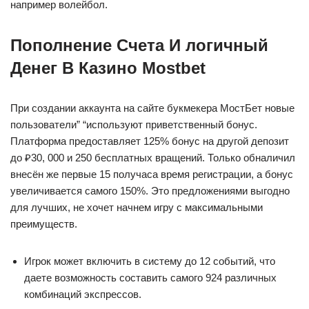
например волейбол.
Пополнение Счета И логичный
Денег В Казино Mostbet
При создании аккаунта на сайте букмекера МостБет новые
пользователи” “используют приветственный бонус.
Платформа предоставляет 125% бонус на другой депозит
до ₽30, 000 и 250 бесплатных вращений. Только обналичил
внесён же первые 15 получаса время регистрации, а бонус
увеличивается самого 150%. Это предложениями выгодно
для лучших, не хочет начнем игру с максимальными
преимуществ.
Игрок может включить в систему до 12 событий, что
даете возможность составить самого 924 различных
комбинаций экспрессов.