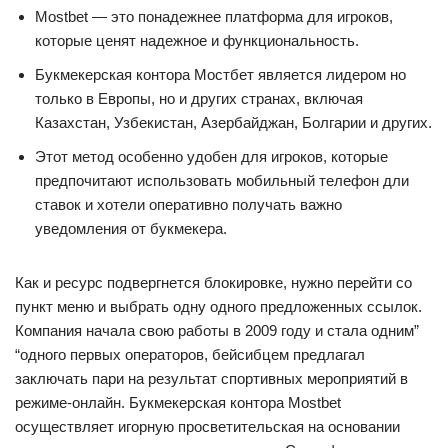
Mostbet — это понадежнее платформа для игроков,
которые ценят надежное и функциональность.
Букмекерская контора Мостбет является лидером но
только в Европы, но и других странах, включая
Казахстан, Узбекистан, Азербайджан, Болгарии и других.
Этот метод особенно удобен для игроков, которые
предпочитают использовать мобильный телефон дли
ставок и хотели оперативно получать важно
уведомления от букмекера.
Как и ресурс подвергнется блокировке, нужно перейти со
пункт меню и выбрать одну одного предложенных ссылок.
Компания начала свою работы в 2009 году и стала одним”
“одного первых операторов, бейсибцем предлагал
заключать пари на результат спортивных мероприятий в
режиме-онлайн. Букмекерская контора Mostbet
осуществляет игорную просветительская на основании