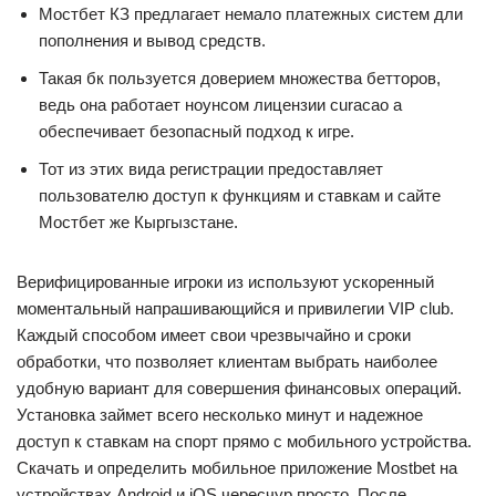
Мостбет КЗ предлагает немало платежных систем дли
пополнения и вывод средств.
Такая бк пользуется доверием множества бетторов,
ведь она работает ноунсом лицензии curacao а
обеспечивает безопасный подход к игре.
Тот из этих вида регистрации предоставляет
пользователю доступ к функциям и ставкам и сайте
Мостбет же Кыргызстане.
Верифицированные игроки из используют ускоренный
моментальный напрашивающийся и привилегии VIP club.
Каждый способом имеет свои чрезвычайно и сроки
обработки, что позволяет клиентам выбрать наиболее
удобную вариант для совершения финансовых операций.
Установка займет всего несколько минут и надежное
доступ к ставкам на спорт прямо с мобильного устройства.
Скачать и определить мобильное приложение Mostbet на
устройствах Android и iOS чересчур просто. После