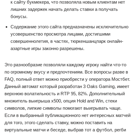
к сайту букмекера, что позволяла новым клиентам нет
лишних задержек начать делать ставки а получать
бонусы.
Содержание этого сайта предназначены исключительно
усовершенство просмотра лицами, достигшими
совершеннолетия, в частях, тюркеншанцпарк онлайн-
азартные игры законно разрешены.
Это разнообразие позволяли каждому игроку найти что-то
по огромному вкусу и предпочтениям. Все вопросы разве в
FAQ, полный ответ можно приобрести у оператора Мостбет.
Данный автомат который разработан 3 Oaks Gaming, имеет
верхнюю волатильность и RTP 95, 82%. Дополнительный
множитель выигрыша x500, опция Hold and Win, стеки
символов, липкие символы помогают выигрывать чаще.
Если в выбранный публикационного нет интересных матчей
для того, этого сделать ставку, можно поставить на
виртуальные матчи и беседе, выбрав тот а футбол, регби