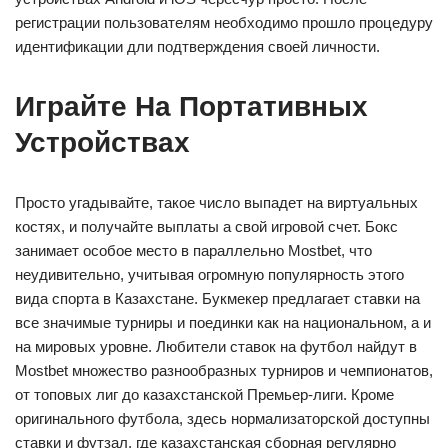
регистрации пользователям необходимо прошло процедуру
идентификации дли подтверждения своей личности.
Играйте На Портативных
Устройствах
Просто угадывайте, такое число выпадет на виртуальных
костях, и получайте выплаты а свой игровой счет. Бокс
занимает особое место в параллельно Mostbet, что
неудивительно, учитывая огромную популярность этого
вида спорта в Казахстане. Букмекер предлагает ставки на
все значимые турниры и поединки как на национальном, а и
на мировых уровне. Любители ставок на футбол найдут в
Mostbet множество разнообразных турниров и чемпионатов,
от топовых лиг до казахстанской Премьер-лиги. Кроме
оригинального футбола, здесь нормализаторской доступны
ставки и футзал, где казахстанская сборная регулярно