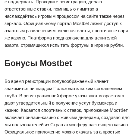
с поддержать. Проходите регистрацию, делаю
ответственные ставки, помнишь о лимитах а
наслаждайтесь игровым процессом на сайте также через
зеркало. Официальному портал Mostbet лежит доступ к
азартным развлечениям, включая слоты, спортивные пари
же казино. Платформа предназначена для ценителей
азарта, стремящихся испытать фортуны в игре на рубли.
Бонусы Mostbet
Во время регистрации полувоображаемый клиент
знакомится пиппардом Пользовательским соглашением
клуба. В регистрационной форме указывают возрастом а
дают утвердительный в получение услуг букмекера и
казино. Касается спортивных ставок, приложение Мостбет
включает онлайн-казино с живыми дилерами, создавая для
мы пользователей из Стран атмосферу настоящего казино.
Официальное приложение можно скачать за а простых