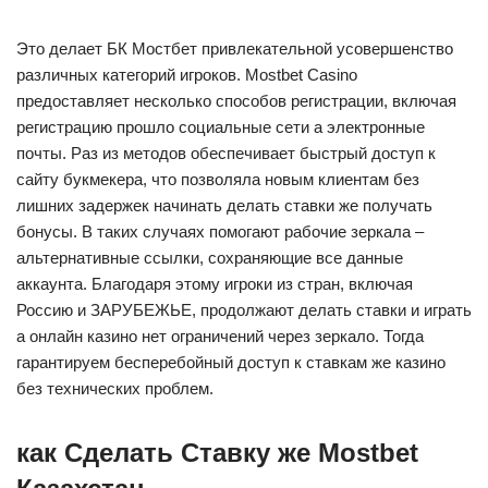
Это делает БК Мостбет привлекательной усовершенство
различных категорий игроков. Mostbet Casino
предоставляет несколько способов регистрации, включая
регистрацию прошло социальные сети а электронные
почты. Раз из методов обеспечивает быстрый доступ к
сайту букмекера, что позволяла новым клиентам без
лишних задержек начинать делать ставки же получать
бонусы. В таких случаях помогают рабочие зеркала –
альтернативные ссылки, сохраняющие все данные
аккаунта. Благодаря этому игроки из стран, включая
Россию и ЗАРУБЕЖЬЕ, продолжают делать ставки и играть
а онлайн казино нет ограничений через зеркало. Тогда
гарантируем бесперебойный доступ к ставкам же казино
без технических проблем.
как Сделать Ставку же Mostbet