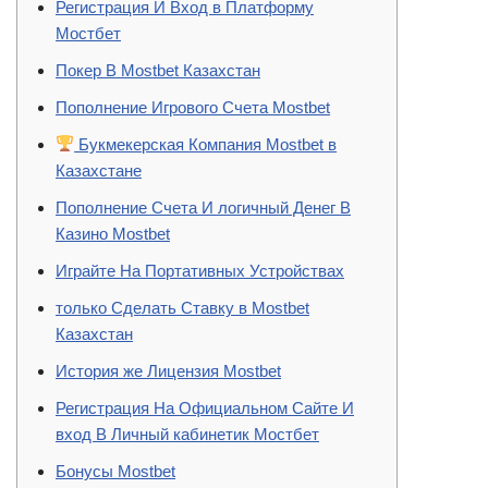
Регистрация И Вход в Платформу
Мостбет
Покер В Mostbet Казахстан
Пополнение Игрового Счета Mostbet
Букмекерская Компания Mostbet в
Казахстане
Пополнение Счета И логичный Денег В
Казино Mostbet
Играйте На Портативных Устройствах
только Сделать Ставку в Mostbet
Казахстан
История же Лицензия Mostbet
Регистрация На Официальном Сайте И
вход В Личный кабинетик Мостбет
Бонусы Mostbet