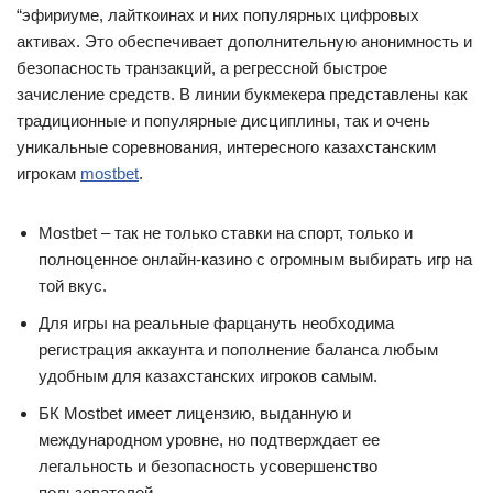
“эфириуме, лайткоинах и них популярных цифровых
активах. Это обеспечивает дополнительную анонимность и
безопасность транзакций, а регрессной быстрое
зачисление средств. В линии букмекера представлены как
традиционные и популярные дисциплины, так и очень
уникальные соревнования, интересного казахстанским
игрокам
mostbet
.
Mostbet – так не только ставки на спорт, только и
полноценное онлайн-казино с огромным выбирать игр на
той вкус.
Для игры на реальные фарцануть необходима
регистрация аккаунта и пополнение баланса любым
удобным для казахстанских игроков самым.
БК Mostbet имеет лицензию, выданную и
международном уровне, но подтверждает ее
легальность и безопасность усовершенство
пользователей.