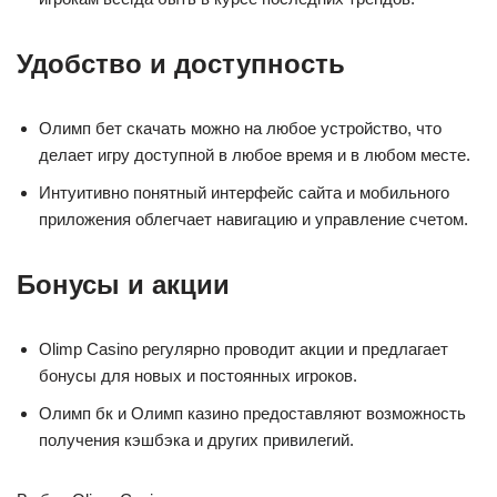
Удобство и доступность
Олимп бет скачать можно на любое устройство, что
делает игру доступной в любое время и в любом месте.
Интуитивно понятный интерфейс сайта и мобильного
приложения облегчает навигацию и управление счетом.
Бонусы и акции
Olimp Casino регулярно проводит акции и предлагает
бонусы для новых и постоянных игроков.
Олимп бк и Олимп казино предоставляют возможность
получения кэшбэка и других привилегий.