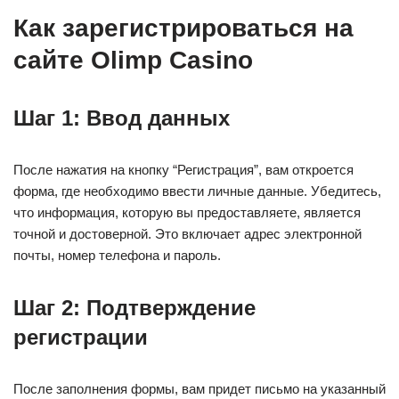
Как зарегистрироваться на
сайте Olimp Casino
Шаг 1: Ввод данных
После нажатия на кнопку “Регистрация”, вам откроется
форма, где необходимо ввести личные данные. Убедитесь,
что информация, которую вы предоставляете, является
точной и достоверной. Это включает адрес электронной
почты, номер телефона и пароль.
Шаг 2: Подтверждение
регистрации
После заполнения формы, вам придет письмо на указанный