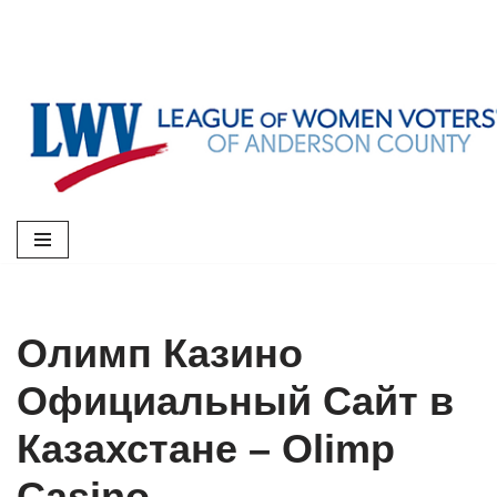
Skip
to
content
Олимп Казино
Официальный Сайт в
Казахстане – Olimp
Casino