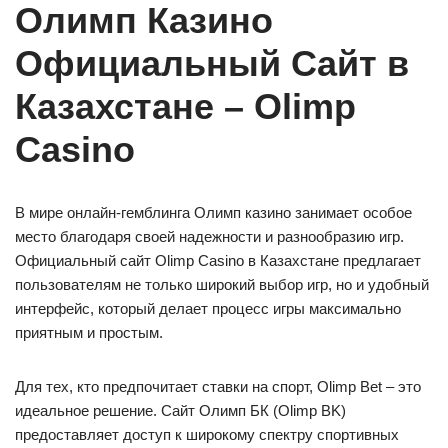
Олимп Казино
Официальный Сайт в
Казахстане – Olimp
Casino
В мире онлайн-гемблинга Олимп казино занимает особое
место благодаря своей надежности и разнообразию игр.
Официальный сайт Olimp Casino в Казахстане предлагает
пользователям не только широкий выбор игр, но и удобный
интерфейс, который делает процесс игры максимально
приятным и простым.
Для тех, кто предпочитает ставки на спорт, Olimp Bet – это
идеальное решение. Сайт Олимп БК (Olimp BK)
предоставляет доступ к широкому спектру спортивных