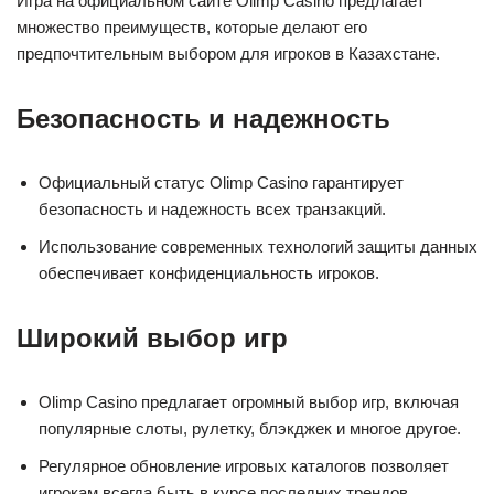
Игра на официальном сайте Olimp Casino предлагает
множество преимуществ, которые делают его
предпочтительным выбором для игроков в Казахстане.
Безопасность и надежность
Официальный статус Olimp Casino гарантирует
безопасность и надежность всех транзакций.
Использование современных технологий защиты данных
обеспечивает конфиденциальность игроков.
Широкий выбор игр
Olimp Casino предлагает огромный выбор игр, включая
популярные слоты, рулетку, блэкджек и многое другое.
Регулярное обновление игровых каталогов позволяет
игрокам всегда быть в курсе последних трендов.