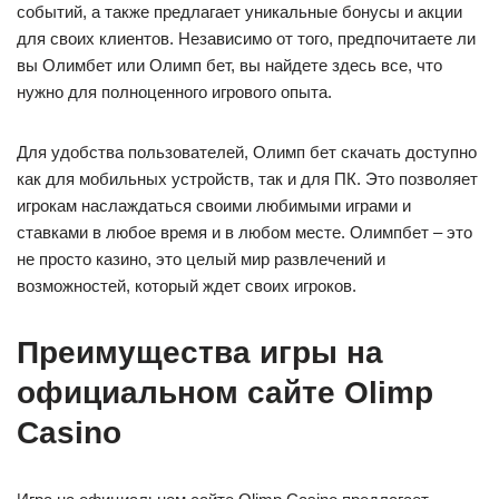
событий, а также предлагает уникальные бонусы и акции
для своих клиентов. Независимо от того, предпочитаете ли
вы Олимбет или Олимп бет, вы найдете здесь все, что
нужно для полноценного игрового опыта.
Для удобства пользователей, Олимп бет скачать доступно
как для мобильных устройств, так и для ПК. Это позволяет
игрокам наслаждаться своими любимыми играми и
ставками в любое время и в любом месте. Олимпбет – это
не просто казино, это целый мир развлечений и
возможностей, который ждет своих игроков.
Преимущества игры на
официальном сайте Olimp
Casino