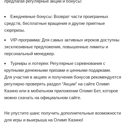
предлагая регулярные акции и бонусы:
Ежедневные бонусы: Возврат части проигранных
средств, бесплатные вращения и другие приятные
сюрпризы.
VIP-программа: Для самых активных игроков доступны
эксклюзивные предложения, повышенные лимиты и
персональный менеджер.
Турниры и лотереи: Регулярные соревнования с
крупными денежными призами и ценными подарками.
Для участия в акциях и получения бонусов рекомендуется
регулярно проверять раздел “Акции” на сайте Олимп
Казино или в мобильном приложении Олимп Бет, которое
можно скачать на официальном сайте.
Не упустите шанс получить дополнительные возможности
для игры и выигрыша на Олимп Казино!