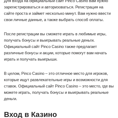
Для входа на официальный сайт Pinco Casino вам нужно
зарегистрироваться и авторизоваться. Регистрация на
сайте проста и займет несколько минут. Вам нужно ввести
свои личные данные, а также выбрать способ оплаты.
После регистрации вы сможете играть в любимые игры,
получать бонусы и выигрывать реальные деньги.
Официальный сайт Pinco Casino также предлагает
различные бонусы и акции, которые помогут вам начать
играть и получать выигрыши.
В целом, Pinco Casino – это отличное место для игроков,
которые ищут развлекательные игры и возможности для
ставок. Официальный сайт Pinco Casino – это место, где вы
можете играть, получать бонусы и выигрывать реальные
деньги.
Вход в Казино