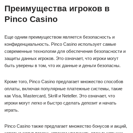
Преимущества игроков в
Pinco Casino
Еще одним преимуществом является безопасность и
конфиденциальность. Pinco Casino использует самые
современные технологии для обеспечения безопасности и
защиты данных игроков. Это означает, что игроки могут
быть уверены в том, что их данные и деньги безопасны.
Кроме того, Pinco Casino предлагает множество способов
оплаты, включая популярные платежные системы, такие
как Visa, Mastercard, Skrill и Neteller. Это означает, что
игроки могут легко и быстро сделать депозит и начать
играть.
Pinco Casino также предлагает множество бонусов и акций,