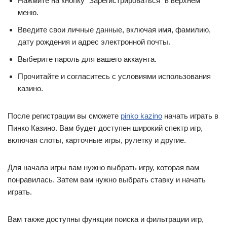
Нажмите на кнопку “Зарегистрироваться” в верхнем
меню.
Введите свои личные данные, включая имя, фамилию,
дату рождения и адрес электронной почты.
Выберите пароль для вашего аккаунта.
Прочитайте и согласитесь с условиями использования
казино.
После регистрации вы сможете
pinko kazino
начать играть в
Пинко Казино. Вам будет доступен широкий спектр игр,
включая слоты, карточные игры, рулетку и другие.
Для начала игры вам нужно выбрать игру, которая вам
понравилась. Затем вам нужно выбрать ставку и начать
играть.
Вам также доступны функции поиска и фильтрации игр,