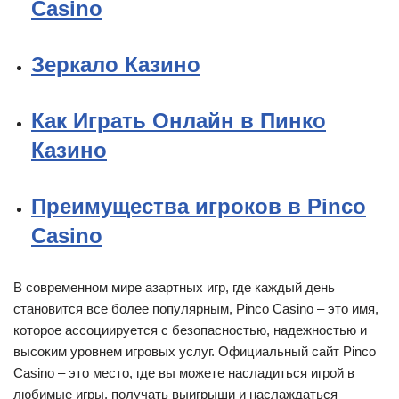
Casino
Зеркало Казино
Как Играть Онлайн в Пинко
Казино
Преимущества игроков в Pinco
Casino
В современном мире азартных игр, где каждый день
становится все более популярным, Pinco Casino – это имя,
которое ассоциируется с безопасностью, надежностью и
высоким уровнем игровых услуг. Официальный сайт Pinco
Casino – это место, где вы можете насладиться игрой в
любимые игры, получать выигрыши и наслаждаться