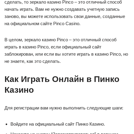
сделать, то зеркало казино Pinco – это отличный способ
начать играть. Вам не нужно создавать учетную запись
заново, вы можете использовать свои данные, созданные
на официальном сайте Pinco Casino.
В целом, зеркало казино Pinco – это отличный способ
играть в казино Pinco, если официальный сайт
заблокирован, или если вы хотите играть в казино Pinco, но
не знаете, как это сделать.
Как Играть Онлайн в Пинко
Казино
Для регистрации вам нужно выполнить следующие шаги:
Войдите на официальный сайт Пинко Казино.