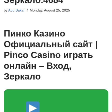
by
Abu Bakar
Monday, August 25, 2025
Пинко Казино
Официальный сайт |
Pinco Casino играть
онлайн – Вход,
Зеркало