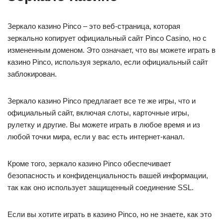
Зеркало казино Pinco – это веб-страница, которая
зеркально копирует официальный сайт Pinco Casino, но с
измененным доменом. Это означает, что вы можете играть в
казино Pinco, используя зеркало, если официальный сайт
заблокирован.
Зеркало казино Pinco предлагает все те же игры, что и
официальный сайт, включая слоты, карточные игры,
рулетку и другие. Вы можете играть в любое время и из
любой точки мира, если у вас есть интернет-канал.
Кроме того, зеркало казино Pinco обеспечивает
безопасность и конфиденциальность вашей информации,
так как оно использует защищенный соединение SSL.
Если вы хотите играть в казино Pinco, но не знаете, как это