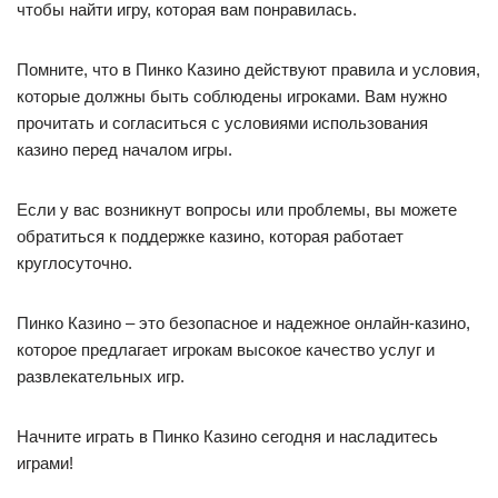
чтобы найти игру, которая вам понравилась.
Помните, что в Пинко Казино действуют правила и условия,
которые должны быть соблюдены игроками. Вам нужно
прочитать и согласиться с условиями использования
казино перед началом игры.
Если у вас возникнут вопросы или проблемы, вы можете
обратиться к поддержке казино, которая работает
круглосуточно.
Пинко Казино – это безопасное и надежное онлайн-казино,
которое предлагает игрокам высокое качество услуг и
развлекательных игр.
Начните играть в Пинко Казино сегодня и насладитесь
играми!