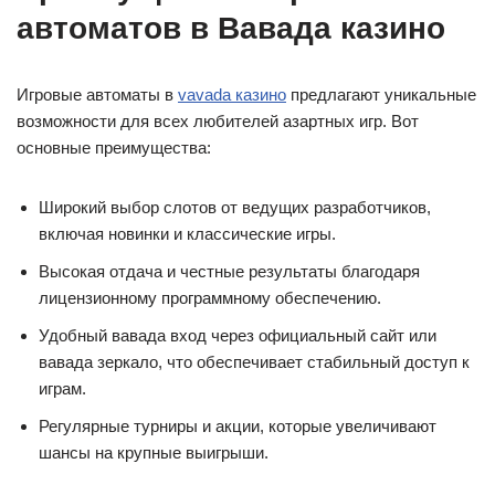
автоматов в Вавада казино
Игровые автоматы в
vavada казино
предлагают уникальные
возможности для всех любителей азартных игр. Вот
основные преимущества:
Широкий выбор слотов от ведущих разработчиков,
включая новинки и классические игры.
Высокая отдача и честные результаты благодаря
лицензионному программному обеспечению.
Удобный вавада вход через официальный сайт или
вавада зеркало, что обеспечивает стабильный доступ к
играм.
Регулярные турниры и акции, которые увеличивают
шансы на крупные выигрыши.