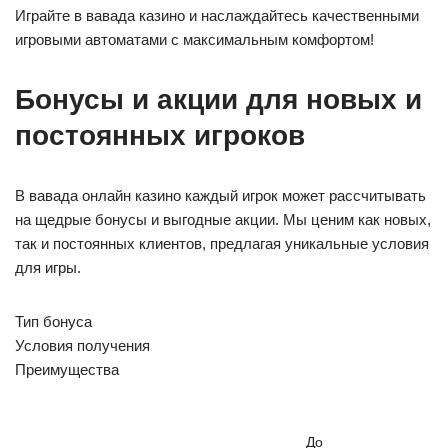
Играйте в вавада казино и наслаждайтесь качественными
игровыми автоматами с максимальным комфортом!
Бонусы и акции для новых и
постоянных игроков
В вавада онлайн казино каждый игрок может рассчитывать
на щедрые бонусы и выгодные акции. Мы ценим как новых,
так и постоянных клиентов, предлагая уникальные условия
для игры.
Тип бонуса
Условия получения
Преимущества
До