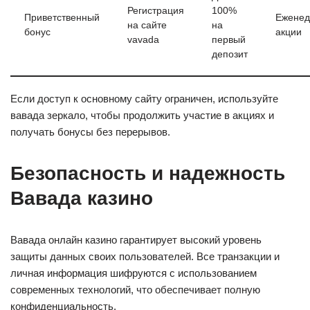
Регистрация
100%
Приветственный
Еженед
на сайте
на
бонус
акции
vavada
первый
депозит
Если доступ к основному сайту ограничен, используйте
вавада зеркало, чтобы продолжить участие в акциях и
получать бонусы без перерывов.
Безопасность и надежность
Вавада казино
Вавада онлайн казино гарантирует высокий уровень
защиты данных своих пользователей. Все транзакции и
личная информация шифруются с использованием
современных технологий, что обеспечивает полную
конфиденциальность.