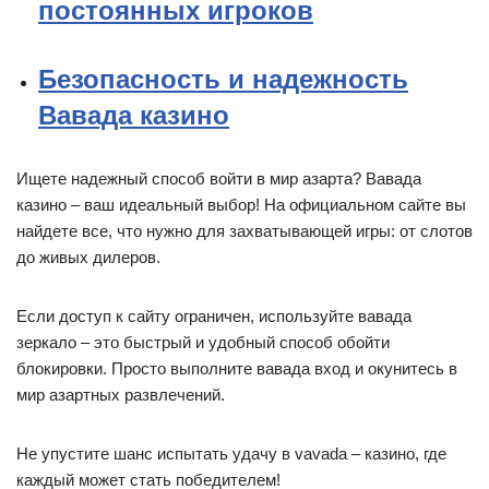
постоянных игроков
Безопасность и надежность
Вавада казино
Ищете надежный способ войти в мир азарта? Вавада
казино – ваш идеальный выбор! На официальном сайте вы
найдете все, что нужно для захватывающей игры: от слотов
до живых дилеров.
Если доступ к сайту ограничен, используйте вавада
зеркало – это быстрый и удобный способ обойти
блокировки. Просто выполните вавада вход и окунитесь в
мир азартных развлечений.
Не упустите шанс испытать удачу в vavada – казино, где
каждый может стать победителем!